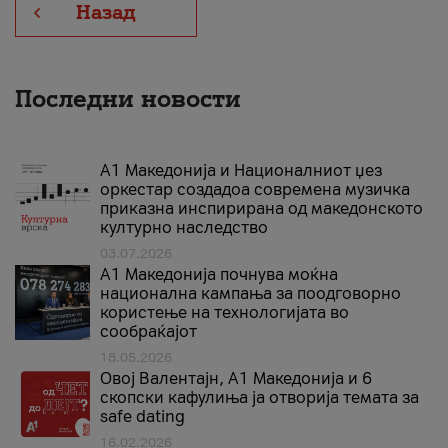
Назад
Последни новости
А1 Македонија и Националниот џез
оркестар создадоа современа музичка
приказна инспирирана од македонското
културно наследство
03.07.2026
A1 Македонија почнува моќна
национална кампања за поодговорно
користење на технологијата во
сообраќајот
18.05.2026
Овој Валентајн, A1 Македонија и 6
скопски кафулиња ја отворија темата за
safe dating
16.02.2026