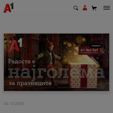
МК
EN
SQ
Приватни
Деловни
Поддршка
Надополни кредит
04.12.2025
Плати сметка