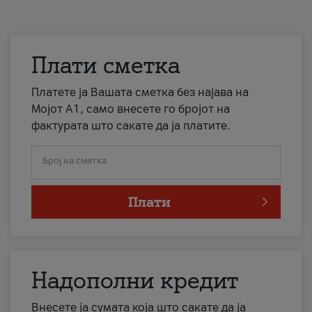
Плати сметка
Платете ја Вашата сметка без најава на
Мојот А1, само внесете го бројот на
фактурата што сакате да ја платите.
Број на сметка
Плати
Надополни кредит
Внесете ја сумата која што сакате да ја