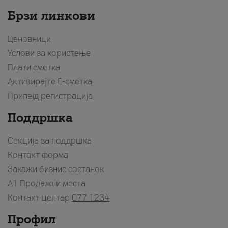
Брзи линкови
Ценовници
Услови за користење
Плати сметка
Активирајте Е-сметка
Припејд регистрација
Поддршка
Секција за поддршка
Контакт форма
Закажи бизнис состанок
A1 Продажни места
Контакт центар
077 1234
Профил