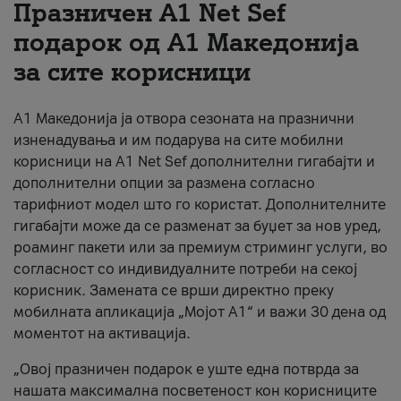
Празничен A1 Net Sеf
За нас
подарок од А1 Македонија
за сите корисници
#ПодобарОнлајн
А1 Македонија ја отвора сезоната на празнични
изненадувања и им подарува на сите мобилни
корисници на A1 Net Sef дополнителни гигабајти и
дополнителни опции за размена согласно
тарифниот модел што го користат. Дополнителните
гигабајти може да се разменат за буџет за нов уред,
роаминг пакети или за премиум стриминг услуги, во
согласност со индивидуалните потреби на секој
корисник. Замената се врши директно преку
мобилната апликација „Мојот А1“ и важи 30 дена од
моментот на активација.
„Овој празничен подарок е уште една потврда за
нашата максимална посветеност кон корисниците