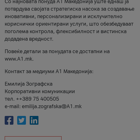
Со најновата понуда А1 Македонија уште еднаш ја
потврдува својата стратегиска насока за создавање
иновативни, персонализирани и исклучително
кориснички ориентирани услуги, што обезбедуваат
поголема контрола, флексибилност и вистинска
додадена вредност.
Повеќе детали за понудата се достапни на
www.А1.mk.
Контакт за медиуми А1 Македонија:
Емилија Зографска
Корпоративни комуникации
тел. ++389 75 400505
e-mail: emilija.zografska@A1.mk