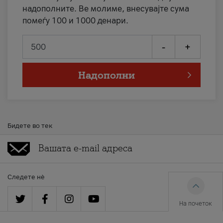
надополните. Ве молиме, внесувајте сума
помеѓу 100 и 1000 денари.
-
+
Надополни
Бидете во тек
Следете нè
На почеток