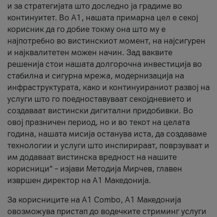
и за стратегијата што доследно ја градиме во
континуитет. Во А1, нашата примарна цел е секој
корисник да го добие токму она што му е
најпотребно во вистинскиот момент, на најсигурен
и најквалитетен можен начин. Зад ваквите
решенија стои нашата долгорочна инвестиција во
стабилна и сигурна мрежа, модернизација на
инфраструктурата, како и континуираниот развој на
услуги што го поедноставуваат секојдневието и
создаваат вистински дигитални придобивки. Во
овој празничен период, но и во текот на целата
година, нашата мисија останува иста, да создаваме
технологии и услуги што инспирираат, поврзуваат и
им додаваат вистинска вредност на нашите
корисници“ – изјави Методија Мирчев, главен
извршен директор на А1 Македонија.
За корисниците на A1 Combo, А1 Македонија
овозможува пристап до водечките стриминг услуги