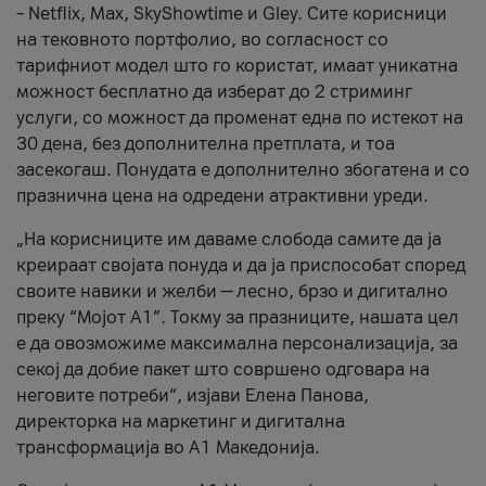
– Netflix, Max, SkyShowtime и Gley. Сите корисници
на тековното портфолио, во согласност со
тарифниот модел што го користат, имаат уникатна
можност бесплатно да изберат до 2 стриминг
услуги, со можност да променат една по истекот на
30 дена, без дополнителна претплата, и тоа
засекогаш. Понудата е дополнително збогатена и со
празнична цена на одредени атрактивни уреди.
„На корисниците им даваме слобода самите да ја
креираат својата понуда и да ја приспособат според
своите навики и желби — лесно, брзо и дигитално
преку “Мојот А1”. Токму за празниците, нашата цел
е да овозможиме максимална персонализација, за
секој да добие пакет што совршено одговара на
неговите потреби“, изјави Елена Панова,
директорка на маркетинг и дигитална
трансформација во А1 Македонија.