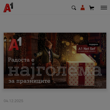
МК
EN
SQ
Приватни
Деловни
Поддршка
Надополни кредит
04.12.2025
Плати сметка