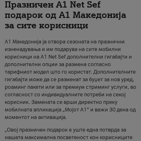
Празничен A1 Net Sеf
За нас
подарок од А1 Македонија
за сите корисници
#ПодобарОнлајн
А1 Македонија ја отвора сезоната на празнични
изненадувања и им подарува на сите мобилни
корисници на A1 Net Sef дополнителни гигабајти и
дополнителни опции за размена согласно
тарифниот модел што го користат. Дополнителните
гигабајти може да се разменат за буџет за нов уред,
роаминг пакети или за премиум стриминг услуги, во
согласност со индивидуалните потреби на секој
корисник. Замената се врши директно преку
мобилната апликација „Мојот А1“ и важи 30 дена од
моментот на активација.
„Овој празничен подарок е уште една потврда за
нашата максимална посветеност кон корисниците