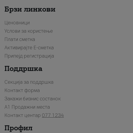
Брзи линкови
Ценовници
Услови за користење
Плати сметка
Активирајте Е-сметка
Припејд регистрација
Поддршка
Секција за поддршка
Контакт форма
Закажи бизнис состанок
A1 Продажни места
Контакт центар
077 1234
Профил