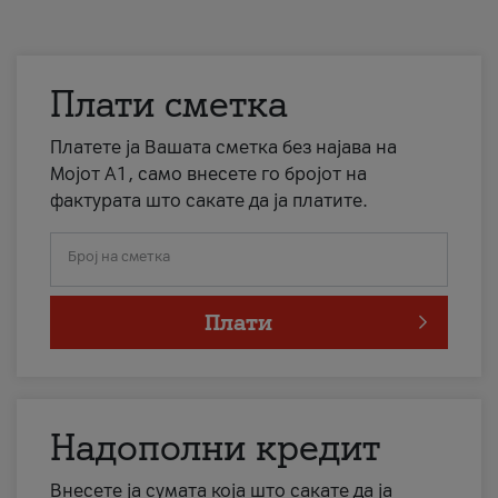
Плати сметка
Платете ја Вашата сметка без најава на
Мојот А1, само внесете го бројот на
фактурата што сакате да ја платите.
Број на сметка
Плати
Надополни кредит
Внесете ја сумата која што сакате да ја