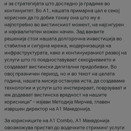
и за стратегијата што доследно ја градиме во
континуитет. Во А1, нашата примарна цел е секој
корисник да го добие токму она што му е
најпотребно во вистинскиот момент, на најсигурен
и најквалитетен можен начин. Зад ваквите
решенија стои нашата долгорочна инвестиција во
стабилна и сигурна мрежа, модернизација на
инфраструктурата, како и континуираниот развој на
услуги што го поедноставуваат секојдневието и
создаваат вистински дигитални придобивки. Во
овој празничен период, но и во текот на целата
година, нашата мисија останува иста, да создаваме
технологии и услуги што инспирираат, поврзуваат и
им додаваат вистинска вредност на нашите
корисници“ – изјави Методија Мирчев, главен
извршен директор на А1 Македонија.
За корисниците на A1 Combo, А1 Македонија
овозможува пристап до водечките стриминг услуги