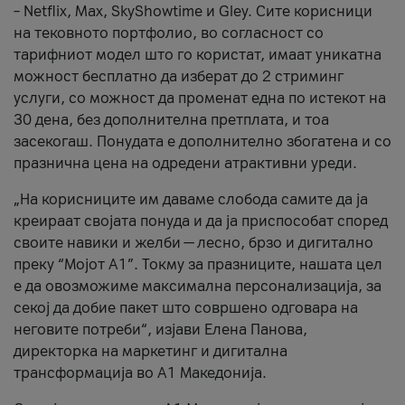
– Netflix, Max, SkyShowtime и Gley. Сите корисници
на тековното портфолио, во согласност со
тарифниот модел што го користат, имаат уникатна
можност бесплатно да изберат до 2 стриминг
услуги, со можност да променат една по истекот на
30 дена, без дополнителна претплата, и тоа
засекогаш. Понудата е дополнително збогатена и со
празнична цена на одредени атрактивни уреди.
„На корисниците им даваме слобода самите да ја
креираат својата понуда и да ја приспособат според
своите навики и желби — лесно, брзо и дигитално
преку “Мојот А1”. Токму за празниците, нашата цел
е да овозможиме максимална персонализација, за
секој да добие пакет што совршено одговара на
неговите потреби“, изјави Елена Панова,
директорка на маркетинг и дигитална
трансформација во А1 Македонија.