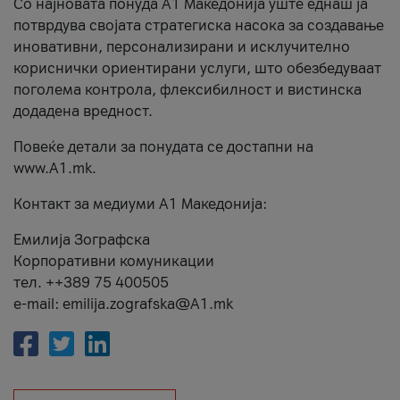
Со најновата понуда А1 Македонија уште еднаш ја
потврдува својата стратегиска насока за создавање
иновативни, персонализирани и исклучително
кориснички ориентирани услуги, што обезбедуваат
поголема контрола, флексибилност и вистинска
додадена вредност.
Повеќе детали за понудата се достапни на
www.А1.mk.
Контакт за медиуми А1 Македонија:
Емилија Зографска
Корпоративни комуникации
тел. ++389 75 400505
e-mail: emilija.zografska@A1.mk