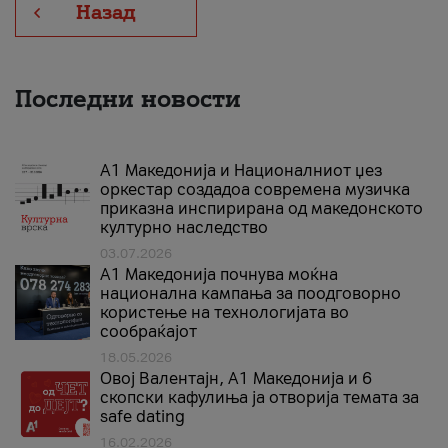
Назад
Последни новости
А1 Македонија и Националниот џез
оркестар создадоа современа музичка
приказна инспирирана од македонското
културно наследство
03.07.2026
A1 Македонија почнува моќна
национална кампања за поодговорно
користење на технологијата во
сообраќајот
18.05.2026
Овој Валентајн, A1 Македонија и 6
скопски кафулиња ја отворија темата за
safe dating
16.02.2026