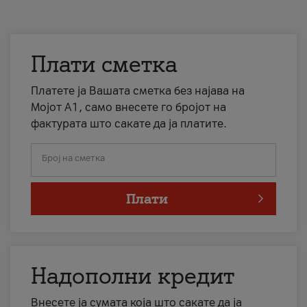
Плати сметка
Платете ја Вашата сметка без најава на
Мојот А1, само внесете го бројот на
фактурата што сакате да ја платите.
Број на сметка
Плати
Надополни кредит
Внесете ја сумата која што сакате да ја