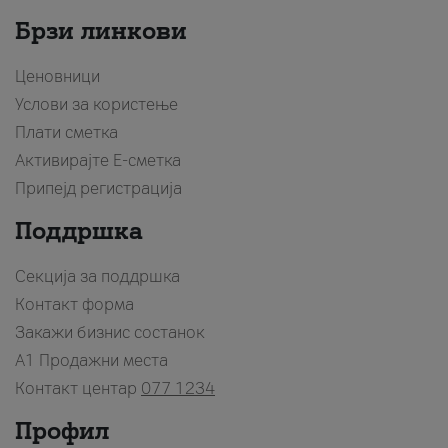
Брзи линкови
Ценовници
Услови за користење
Плати сметка
Активирајте Е-сметка
Припејд регистрација
Поддршка
Секција за поддршка
Контакт форма
Закажи бизнис состанок
A1 Продажни места
Контакт центар
077 1234
Профил