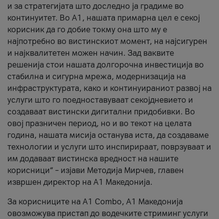
и за стратегијата што доследно ја градиме во
континуитет. Во А1, нашата примарна цел е секој
корисник да го добие токму она што му е
најпотребно во вистинскиот момент, на најсигурен
и најквалитетен можен начин. Зад ваквите
решенија стои нашата долгорочна инвестиција во
стабилна и сигурна мрежа, модернизација на
инфраструктурата, како и континуираниот развој на
услуги што го поедноставуваат секојдневието и
создаваат вистински дигитални придобивки. Во
овој празничен период, но и во текот на целата
година, нашата мисија останува иста, да создаваме
технологии и услуги што инспирираат, поврзуваат и
им додаваат вистинска вредност на нашите
корисници“ – изјави Методија Мирчев, главен
извршен директор на А1 Македонија.
За корисниците на A1 Combo, А1 Македонија
овозможува пристап до водечките стриминг услуги