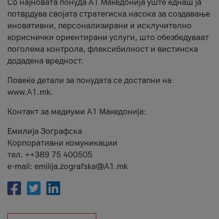
Со најновата понуда А1 Македонија уште еднаш ја
потврдува својата стратегиска насока за создавање
иновативни, персонализирани и исклучително
кориснички ориентирани услуги, што обезбедуваат
поголема контрола, флексибилност и вистинска
додадена вредност.
Повеќе детали за понудата се достапни на
www.А1.mk.
Контакт за медиуми А1 Македонија:
Емилија Зографска
Корпоративни комуникации
тел. ++389 75 400505
e-mail: emilija.zografska@A1.mk