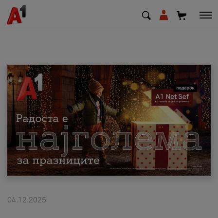
МК
EN
SQ
Приватни
Деловни
Поддршка
Надополни кредит
04.12.2025
Плати сметка