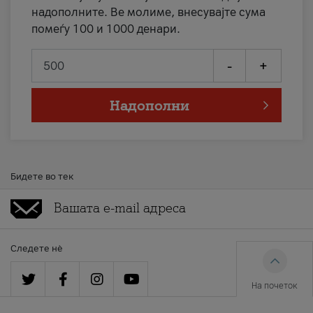
надополните. Ве молиме, внесувајте сума
помеѓу 100 и 1000 денари.
-
+
Надополни
Бидете во тек
Следете нè
На почеток