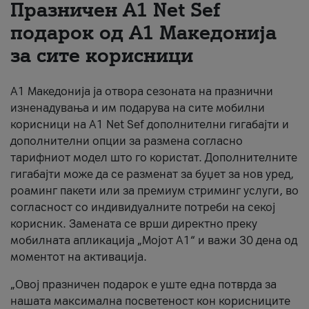
Празничен A1 Net Sеf
За нас
подарок од А1 Македонија
за сите корисници
#ПодобарОнлајн
А1 Македонија ја отвора сезоната на празнични
изненадувања и им подарува на сите мобилни
корисници на A1 Net Sef дополнителни гигабајти и
дополнителни опции за размена согласно
тарифниот модел што го користат. Дополнителните
гигабајти може да се разменат за буџет за нов уред,
роаминг пакети или за премиум стриминг услуги, во
согласност со индивидуалните потреби на секој
корисник. Замената се врши директно преку
мобилната апликација „Мојот А1“ и важи 30 дена од
моментот на активација.
„Овој празничен подарок е уште една потврда за
нашата максимална посветеност кон корисниците