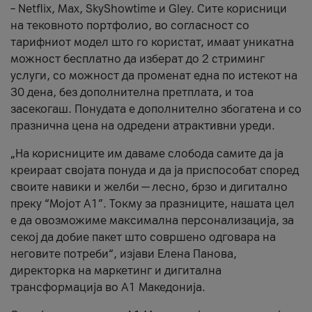
– Netflix, Max, SkyShowtime и Gley. Сите корисници
на тековното портфолио, во согласност со
тарифниот модел што го користат, имаат уникатна
можност бесплатно да изберат до 2 стриминг
услуги, со можност да променат една по истекот на
30 дена, без дополнителна претплата, и тоа
засекогаш. Понудата е дополнително збогатена и со
празнична цена на одредени атрактивни уреди.
„На корисниците им даваме слобода самите да ја
креираат својата понуда и да ја приспособат според
своите навики и желби — лесно, брзо и дигитално
преку “Мојот А1”. Токму за празниците, нашата цел
е да овозможиме максимална персонализација, за
секој да добие пакет што совршено одговара на
неговите потреби“, изјави Елена Панова,
директорка на маркетинг и дигитална
трансформација во А1 Македонија.