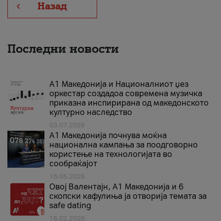
Назад
Последни новости
А1 Македонија и Националниот џез
оркестар создадоа современа музичка
приказна инспирирана од македонското
културно наследство
03.07.2026
A1 Македонија почнува моќна
национална кампања за поодговорно
користење на технологијата во
сообраќајот
18.05.2026
Овој Валентајн, A1 Македонија и 6
скопски кафулиња ја отворија темата за
safe dating
16.02.2026