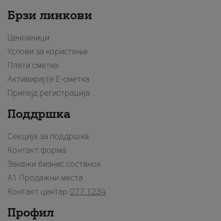
Брзи линкови
Ценовници
Услови за користење
Плати сметка
Активирајте Е-сметка
Припејд регистрација
Поддршка
Секција за поддршка
Контакт форма
Закажи бизнис состанок
A1 Продажни места
Контакт центар
077 1234
Профил