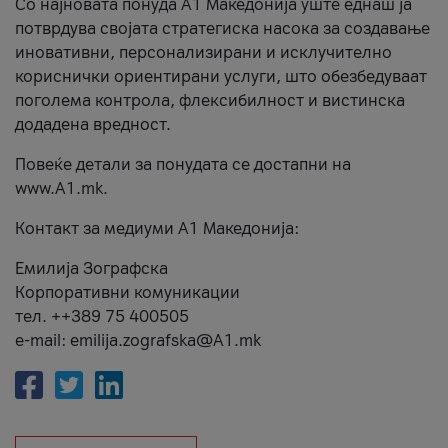
Со најновата понуда А1 Македонија уште еднаш ја
потврдува својата стратегиска насока за создавање
иновативни, персонализирани и исклучително
кориснички ориентирани услуги, што обезбедуваат
поголема контрола, флексибилност и вистинска
додадена вредност.
Повеќе детали за понудата се достапни на
www.А1.mk.
Контакт за медиуми А1 Македонија:
Емилија Зографска
Корпоративни комуникации
тел. ++389 75 400505
e-mail: emilija.zografska@A1.mk