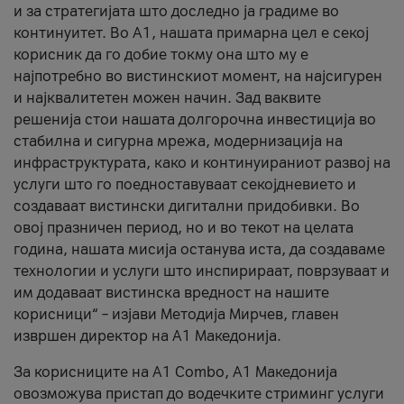
и за стратегијата што доследно ја градиме во
континуитет. Во А1, нашата примарна цел е секој
корисник да го добие токму она што му е
најпотребно во вистинскиот момент, на најсигурен
и најквалитетен можен начин. Зад ваквите
решенија стои нашата долгорочна инвестиција во
стабилна и сигурна мрежа, модернизација на
инфраструктурата, како и континуираниот развој на
услуги што го поедноставуваат секојдневието и
создаваат вистински дигитални придобивки. Во
овој празничен период, но и во текот на целата
година, нашата мисија останува иста, да создаваме
технологии и услуги што инспирираат, поврзуваат и
им додаваат вистинска вредност на нашите
корисници“ – изјави Методија Мирчев, главен
извршен директор на А1 Македонија.
За корисниците на A1 Combo, А1 Македонија
овозможува пристап до водечките стриминг услуги