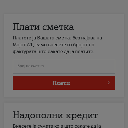
Плати сметка
Платете ја Вашата сметка без најава на
Мојот А1, само внесете го бројот на
фактурата што сакате да ја платите.
Број на сметка
Плати
Надополни кредит
Внесете ја сумата која што сакате да ја