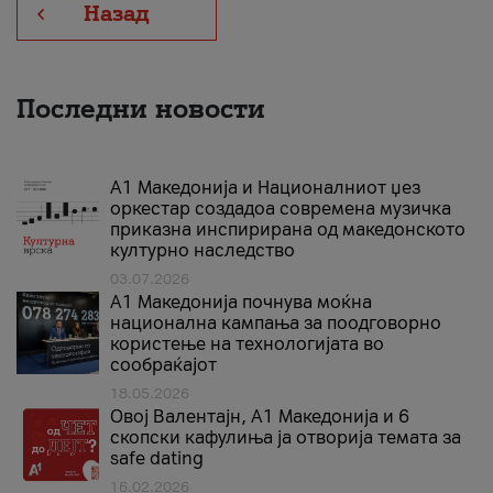
Назад
Последни новости
А1 Македонија и Националниот џез
оркестар создадоа современа музичка
приказна инспирирана од македонското
културно наследство
03.07.2026
A1 Македонија почнува моќна
национална кампања за поодговорно
користење на технологијата во
сообраќајот
18.05.2026
Овој Валентајн, A1 Македонија и 6
скопски кафулиња ја отворија темата за
safe dating
16.02.2026