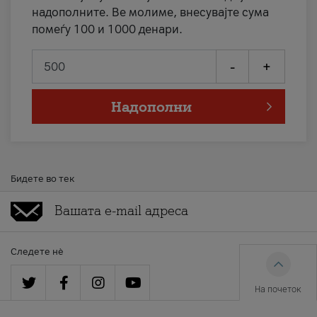
надополните. Ве молиме, внесувајте сума
помеѓу 100 и 1000 денари.
-
+
Надополни
Бидете во тек
Следете нè
На почеток