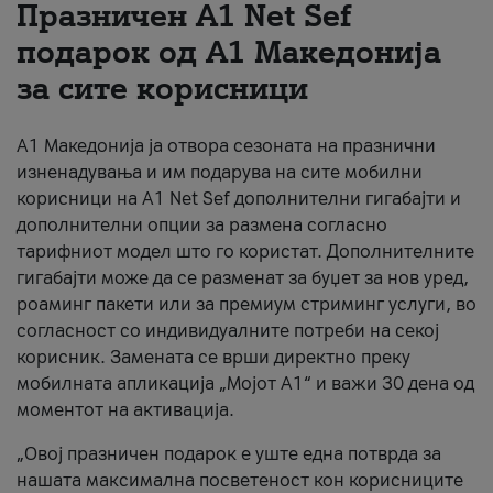
Празничен A1 Net Sеf
За нас
подарок од А1 Македонија
за сите корисници
#ПодобарОнлајн
А1 Македонија ја отвора сезоната на празнични
изненадувања и им подарува на сите мобилни
корисници на A1 Net Sef дополнителни гигабајти и
дополнителни опции за размена согласно
тарифниот модел што го користат. Дополнителните
гигабајти може да се разменат за буџет за нов уред,
роаминг пакети или за премиум стриминг услуги, во
согласност со индивидуалните потреби на секој
корисник. Замената се врши директно преку
мобилната апликација „Мојот А1“ и важи 30 дена од
моментот на активација.
„Овој празничен подарок е уште една потврда за
нашата максимална посветеност кон корисниците