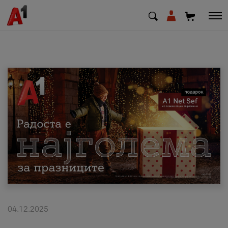
МК
EN
SQ
Приватни
Деловни
Поддршка
Надополни кредит
04.12.2025
Плати сметка