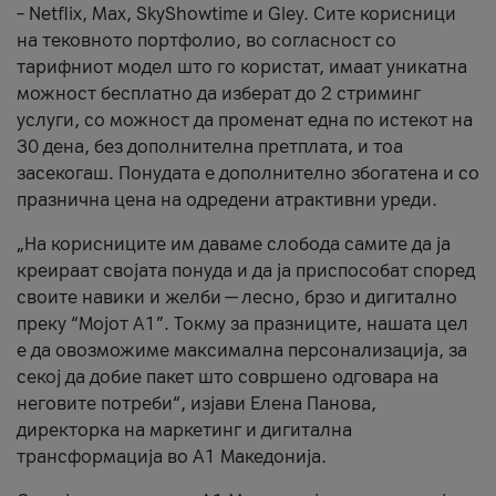
– Netflix, Max, SkyShowtime и Gley. Сите корисници
на тековното портфолио, во согласност со
тарифниот модел што го користат, имаат уникатна
можност бесплатно да изберат до 2 стриминг
услуги, со можност да променат една по истекот на
30 дена, без дополнителна претплата, и тоа
засекогаш. Понудата е дополнително збогатена и со
празнична цена на одредени атрактивни уреди.
„На корисниците им даваме слобода самите да ја
креираат својата понуда и да ја приспособат според
своите навики и желби — лесно, брзо и дигитално
преку “Мојот А1”. Токму за празниците, нашата цел
е да овозможиме максимална персонализација, за
секој да добие пакет што совршено одговара на
неговите потреби“, изјави Елена Панова,
директорка на маркетинг и дигитална
трансформација во А1 Македонија.