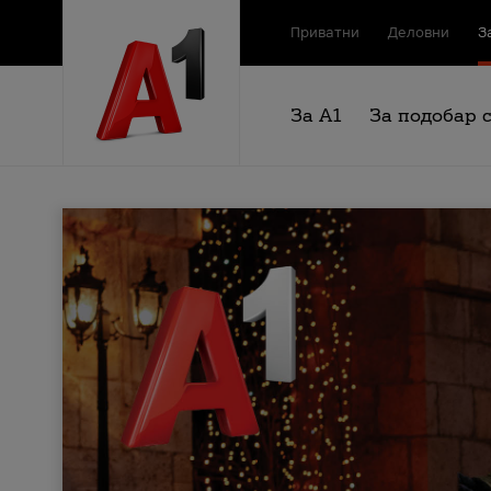
Приватни
Деловни
З
За А1
За подобар 