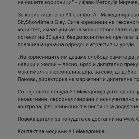
на нашите корисници“ – изјави Методија Мирчев
За корисниците на A1 Combo, А1 Македонија овоз
SkyShowtime и Gley. Сите корисници на тековно
користат, имаат уникатна можност бесплатно да 
истекот на 30 дена, без дополнителна претплата
празнична цена на одредени атрактивни уреди.
„На корисниците им даваме слобода самите да ја
навики и желби — лесно, брзо и дигитално преку
максимална персонализација, за секој да добие 
Панова, директорка на маркетинг и дигитална т
Со најновата понуда А1 Македонија уште еднаш ј
иновативни, персонализирани и исклучително к
контрола, флексибилност и вистинска додадена
Повеќе детали за понудата се достапни на www.А
Контакт за медиуми А1 Македонија: