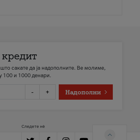
 кредит
а што сакате да ја надополните. Ве молиме,
у 100 и 1000 денари.
-
+
Надополни
Следете нè