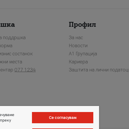
ршка
Профил
за поддршка
За нас
форма
Новости
изнис состанок
А1 Групација
жни места
Кариера
центар
077 1234
Заштита на лични податоц
зачуваме
Се согласувам
 преку