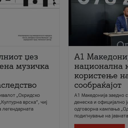
лниот џез
A1 Македони
мена музичка
национална 
користење на
аследство
сообраќајот
ивалот „Охридско
A1 Македонија заедно 
„Културна врска“, чиј
денеска и официјално 
а легендарната
одговорна кампања „Од
подигнување на јавната 