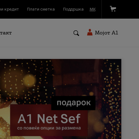
и кредит
Плати сметка
Поддршка
МК
такт
Мојот A1