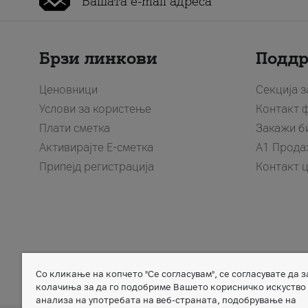
Брзи линкови
Подд
Ценовници
Секција 
Услови за користење
Контакт 
Плати сметка
Закажи б
Активирајте Е-сметка
A1 Прода
Припејд регистрација
Контакт 
Со кликање на копчето "Се согласувам", се согласувате да 
Member of
колачиња за да го подобриме Вашето корисничко искуство
анализа на употребата на веб-страната, подобрување на