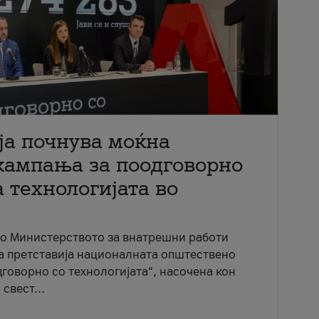
ја почнува моќна
кампања за поодговорно
 технологијата во
со Министерството за внатрешни работи
ја претставија националната општествено
говорно со технологијата“, насочена кон
свест...