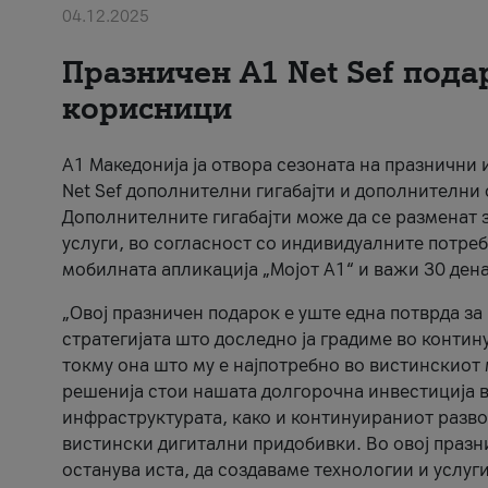
04.12.2025
Празничен A1 Net Sеf пода
корисници
А1 Македонија ја отвора сезоната на празнични
Net Sef дополнителни гигабајти и дополнителни
Дополнителните гигабајти може да се разменат з
услуги, во согласност со индивидуалните потреб
мобилната апликација „Мојот А1“ и важи 30 дена
„Овој празничен подарок е уште една потврда з
стратегијата што доследно ја градиме во контину
токму она што му е најпотребно во вистинскиот 
решенија стои нашата долгорочна инвестиција в
инфраструктурата, како и континуираниот развој
вистински дигитални придобивки. Во овој празни
останува иста, да создаваме технологии и услуг