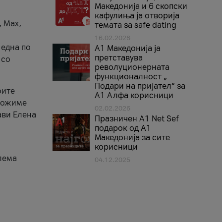
Македонија и 6 скопски
кафулиња ја отворија
, Max,
темата за safe dating
16.02.2026
 една по
А1 Македонија ја
претставува
 со
револуционерната
функционалност „
Подари на пријател“ за
оите
А1 Алфа корисници
зможиме
02.02.2026
ави Елена
Празничен A1 Net Sеf
подарок од А1
Македонија за сите
корисници
лема
04.12.2025