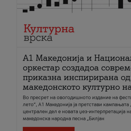
А1 Македонија и Национа
оркестар создадоа совре
приказна инспирирана од
македонското културно н
Во пресрет на овогодишното издание на фест
лето“, А1 Македонија ја претстави кампањата 
централен дел е новата џез-интерпретација н
македонска народна песна „Билјан