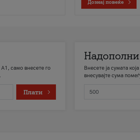
Дознај повеќе
Надополни
 А1, само внесете го
Внесете ја сумата кој
.
внесувајте сума помеѓ
Плати