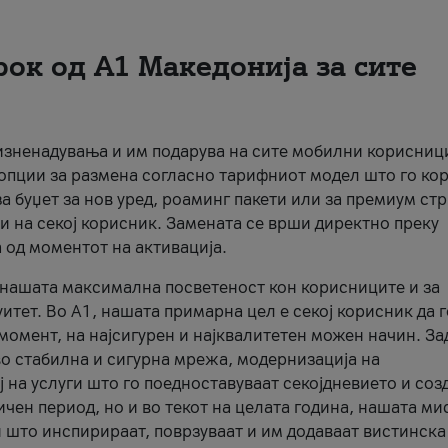
рок од А1 Македонија за сите
 изненадувања и им подарува на сите мобилни корисниц
 опции за размена согласно тарифниот модел што го кор
а буџет за нов уред, роаминг пакети или за премиум ст
и на секој корисник. Замената се врши директно преку
 од моментот на активација.
а нашата максимална посветеност кон корисниците и за
итет. Во А1, нашата примарна цел е секој корисник да 
момент, на најсигурен и најквалитетен можен начин. За
о стабилна и сигурна мрежа, модернизација на
 на услуги што го поедноставуваат секојдневието и соз
чен период, но и во текот на целата година, нашата ми
и што инспирираат, поврзуваат и им додаваат вистинска