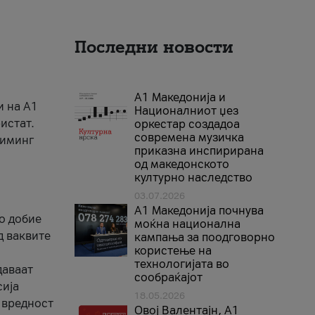
Последни новости
А1 Македонија и
и на A1
Националниот џез
истат.
оркестар создадоа
современа музичка
риминг
приказна инспирирана
од македонското
културно наследство
03.07.2026
A1 Македонија почнува
го добие
моќна национална
д ваквите
кампања за поодговорно
користење на
технологијата во
даваат
сообраќајот
сија
18.05.2026
 вредност
Овој Валентајн, A1