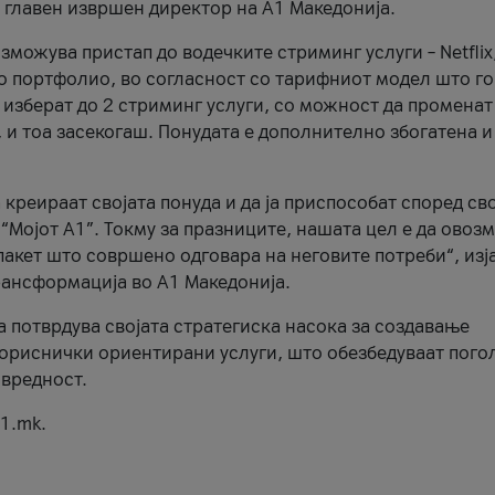
, главен извршен директор на А1 Македонија.
можува пристап до водечките стриминг услуги – Netflix
то портфолио, во согласност со тарифниот модел што го
изберат до 2 стриминг услуги, со можност да променат
, и тоа засекогаш. Понудата е дополнително збогатена и
 креираат својата понуда и да ја приспособат според св
 “Мојот А1”. Токму за празниците, нашата цел е да ово
пакет што совршено одговара на неговите потреби“, изј
рансформација во А1 Македонија.
а потврдува својата стратегиска насока за создавање
ориснички ориентирани услуги, што обезбедуваат пого
 вредност.
1.mk.