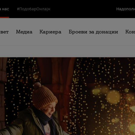
а нас
#ПодобарОнлајн
Надополн
свет
Медиа
Кариера
Броеви за донации
Кон