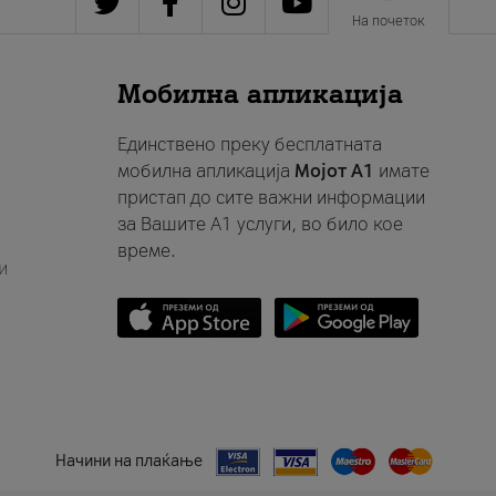
На почеток
Мобилна апликација
Единствено преку бесплатната
мобилна апликација
Мојот A1
имате
пристап до сите важни информации
за Вашите A1 услуги, во било кое
време.
и
Начини на плаќање