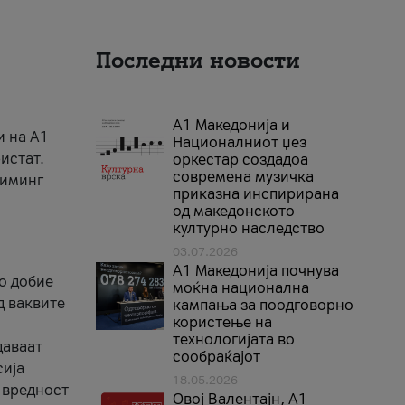
Последни новости
А1 Македонија и
и на A1
Националниот џез
истат.
оркестар создадоа
современа музичка
риминг
приказна инспирирана
од македонското
културно наследство
03.07.2026
A1 Македонија почнува
го добие
моќна национална
д ваквите
кампања за поодговорно
користење на
технологијата во
даваат
сообраќајот
сија
18.05.2026
 вредност
Овој Валентајн, A1