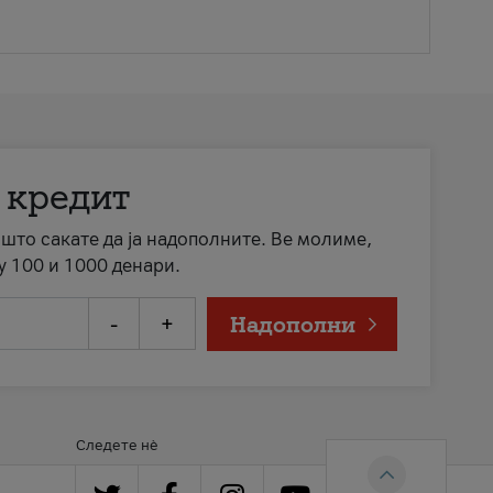
 кредит
а што сакате да ја надополните. Ве молиме,
у 100 и 1000 денари.
-
+
Надополни
Следете нè