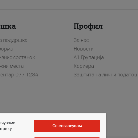
ршка
Профил
за поддршка
За нас
форма
Новости
изнис состанок
А1 Групација
жни места
Кариера
центар
077 1234
Заштита на лични податоц
зачуваме
Се согласувам
 преку