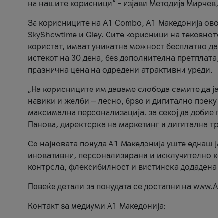
на нашите корисници“ – изјави Методија Мирчев
За корисниците на A1 Combo, А1 Македонија овоз
SkyShowtime и Gley. Сите корисници на тековно
користат, имаат уникатна можност бесплатно да 
истекот на 30 дена, без дополнителна претплата
празнична цена на одредени атрактивни уреди.
„На корисниците им даваме слобода самите да ја
навики и желби — лесно, брзо и дигитално преку
максимална персонализација, за секој да добие 
Панова, директорка на маркетинг и дигитална т
Со најновата понуда А1 Македонија уште еднаш ј
иновативни, персонализирани и исклучително к
контрола, флексибилност и вистинска додадена
Повеќе детали за понудата се достапни на www.А
Контакт за медиуми А1 Македонија: