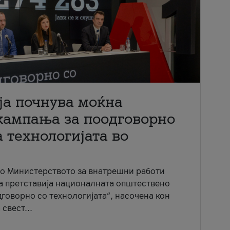
ја почнува моќна
кампања за поодговорно
 технологијата во
со Министерството за внатрешни работи
ја претставија националната општествено
говорно со технологијата“, насочена кон
свест...