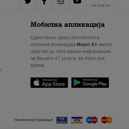
На почеток
Мобилна апликација
Единствено преку бесплатната
мобилна апликација
Мојот A1
имате
пристап до сите важни информации
за Вашите A1 услуги, во било кое
време.
и
Начини на плаќање