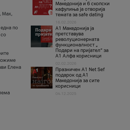
Македонија и 6 скопски
кафулиња ја отворија
, Max,
темата за safe dating
16.02.2026
 една по
А1 Македонија ја
претставува
 со
револуционерната
функционалност „
Подари на пријател“ за
оите
А1 Алфа корисници
зможиме
02.02.2026
ави Елена
Празничен A1 Net Sеf
подарок од А1
Македонија за сите
корисници
лема
04.12.2025