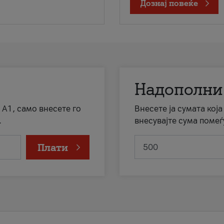
Дознај повеќе
Надополни
 А1, само внесете го
Внесете ја сумата кој
.
внесувајте сума помеѓ
Плати