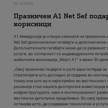
04.12.2025
Празничен A1 Net Sеf пода
корисници
А1 Македонија ја отвора сезоната на празнични
Net Sef дополнителни гигабајти и дополнителни
Дополнителните гигабајти може да се разменат з
услуги, во согласност со индивидуалните потреб
мобилната апликација „Мојот А1“ и важи 30 дена
„Овој празничен подарок е уште една потврда з
стратегијата што доследно ја градиме во контину
токму она што му е најпотребно во вистинскиот 
решенија стои нашата долгорочна инвестиција в
инфраструктурата, како и континуираниот развој
вистински дигитални придобивки. Во овој празни
останува иста, да создаваме технологии и услуг