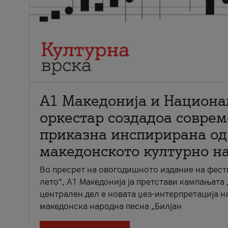
А1 Македонија и Национа
оркестар создадоа совре
приказна инспирирана од
македонското културно н
Во пресрет на овогодишното издание на фест
лето“, А1 Македонија ја претстави кампањата 
централен дел е новата џез-интерпретација н
македонска народна песна „Билјан