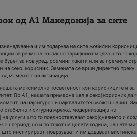
рок од А1 Македонија за сите
 изненадувања и им подарува на сите мобилни корисниц
 опции за размена согласно тарифниот модел што го кор
а буџет за нов уред, роаминг пакети или за премиум ст
и на секој корисник. Замената се врши директно преку
 од моментот на активација.
а нашата максимална посветеност кон корисниците и за
итет. Во А1, нашата примарна цел е секој корисник да 
момент, на најсигурен и најквалитетен можен начин. За
о стабилна и сигурна мрежа, модернизација на
 на услуги што го поедноставуваат секојдневието и соз
чен период, но и во текот на целата година, нашата ми
и што инспирираат, поврзуваат и им додаваат вистинска