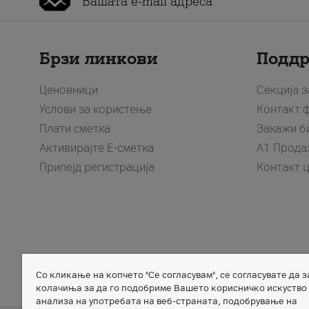
Брзи линкови
Подд
Ценовници
Секција 
Услови за користење
Контакт 
Плати сметка
Закажи б
Активирајте Е-сметка
A1 Прода
Припејд регистрација
Контакт 
Со кликање на копчето "Се согласувам", се согласувате да 
Member of
колачиња за да го подобриме Вашето корисничко искуство
анализа на употребата на веб-страната, подобрување на