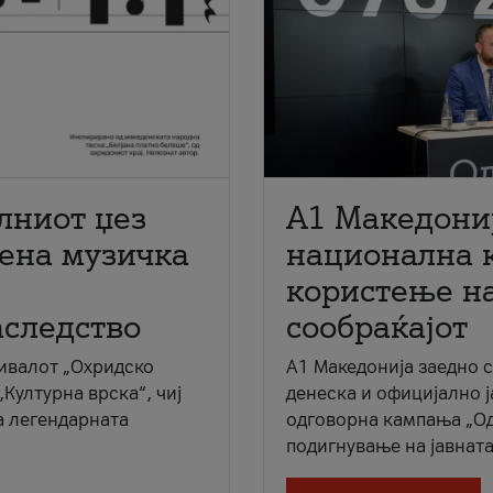
лниот џез
A1 Македони
мена музичка
национална 
користење на
аследство
сообраќајот
ивалот „Охридско
A1 Македонија заедно 
„Културна врска“, чиј
денеска и официјално 
а легендарната
одговорна кампања „Од
подигнување на јавната 