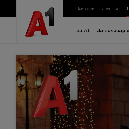
Приватни
Деловни
З
За А1
За подобар 