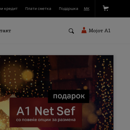
и кредит
Плати сметка
Поддршка
МК
такт
Мојот A1