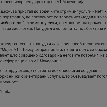
, главен извршен директор на А1 Македонија.
можува пристап до водечките стриминг услуги – Netflix
то портфолио, во согласност со тарифниот модел што го
изберат до 2 стриминг услуги, со можност да променат
, и тоа засекогаш. Понудата е дополнително збогатена и
 креираат својата понуда и да ја приспособат според св
 “Мојот А1”. Токму за празниците, нашата цел е да ово
пакет што совршено одговара на неговите потреби“, изј
рансформација во А1 Македонија.
а потврдува својата стратегиска насока за создавање
ориснички ориентирани услуги, што обезбедуваат пого
 вредност.
1.mk.