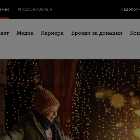
а нас
#ПодобарОнлајн
Надополн
свет
Медиа
Кариера
Броеви за донации
Кон