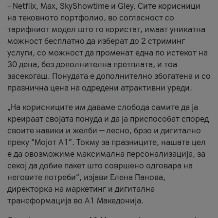
– Netflix, Max, SkyShowtime и Gley. Сите корисници
на тековното портфолио, во согласност со
тарифниот модел што го користат, имаат уникатна
можност бесплатно да изберат до 2 стриминг
услуги, со можност да променат една по истекот на
30 дена, без дополнителна претплата, и тоа
засекогаш. Понудата е дополнително збогатена и со
празнична цена на одредени атрактивни уреди.
„На корисниците им даваме слобода самите да ја
креираат својата понуда и да ја приспособат според
своите навики и желби — лесно, брзо и дигитално
преку “Мојот А1”. Токму за празниците, нашата цел
е да овозможиме максимална персонализација, за
секој да добие пакет што совршено одговара на
неговите потреби“, изјави Елена Панова,
директорка на маркетинг и дигитална
трансформација во А1 Македонија.