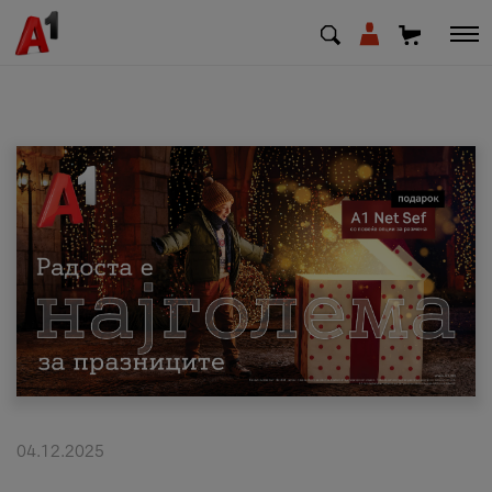
МК
EN
SQ
Приватни
Деловни
Поддршка
Надополни кредит
04.12.2025
Плати сметка