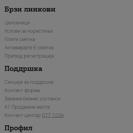
Брзи линкови
Ценовници
Услови за користење
Плати сметка
Активирајте Е-сметка
Припејд регистрација
Поддршка
Секција за поддршка
Контакт форма
Закажи бизнис состанок
A1 Продажни места
Контакт центар
077 1234
Профил