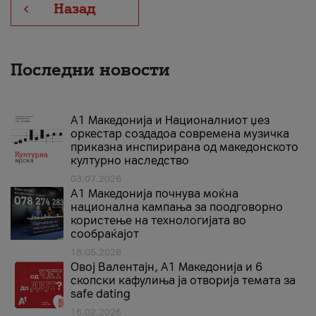
Назад
Последни новости
А1 Македонија и Националниот џез
оркестар создадоа современа музичка
приказна инспирирана од македонското
културно наследство
03.07.2026
A1 Македонија почнува моќна
национална кампања за поодговорно
користење на технологијата во
сообраќајот
18.05.2026
Овој Валентајн, A1 Македонија и 6
скопски кафулиња ја отворија темата за
safe dating
16.02.2026