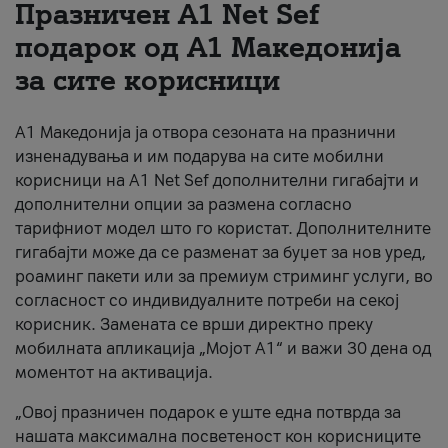
Празничен A1 Net Sеf
За нас
подарок од А1 Македонија
за сите корисници
#ПодобарОнлајн
А1 Македонија ја отвора сезоната на празнични
изненадувања и им подарува на сите мобилни
корисници на A1 Net Sef дополнителни гигабајти и
дополнителни опции за размена согласно
тарифниот модел што го користат. Дополнителните
гигабајти може да се разменат за буџет за нов уред,
роаминг пакети или за премиум стриминг услуги, во
согласност со индивидуалните потреби на секој
корисник. Замената се врши директно преку
мобилната апликација „Мојот А1“ и важи 30 дена од
моментот на активација.
„Овој празничен подарок е уште една потврда за
нашата максимална посветеност кон корисниците