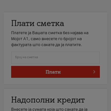
Плати сметка
Платете ја Вашата сметка без најава на
Мојот А1, само внесете го бројот на
фактурата што сакате да ја платите.
Број на сметка
Плати
Надополни кредит
Внесете ја сумата која што сакате да ја