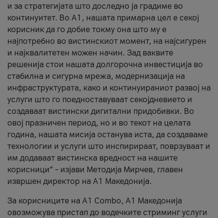
и за стратегијата што доследно ја градиме во
континуитет. Во А1, нашата примарна цел е секој
корисник да го добие токму она што му е
најпотребно во вистинскиот момент, на најсигурен
и најквалитетен можен начин. Зад ваквите
решенија стои нашата долгорочна инвестиција во
стабилна и сигурна мрежа, модернизација на
инфраструктурата, како и континуираниот развој на
услуги што го поедноставуваат секојдневието и
создаваат вистински дигитални придобивки. Во
овој празничен период, но и во текот на целата
година, нашата мисија останува иста, да создаваме
технологии и услуги што инспирираат, поврзуваат и
им додаваат вистинска вредност на нашите
корисници“ – изјави Методија Мирчев, главен
извршен директор на А1 Македонија.
За корисниците на A1 Combo, А1 Македонија
овозможува пристап до водечките стриминг услуги