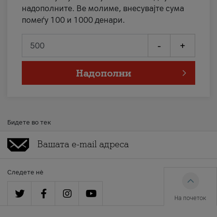
надополните. Ве молиме, внесувајте сума
помеѓу 100 и 1000 денари.
-
+
Надополни
Бидете во тек
Следете нè
На почеток