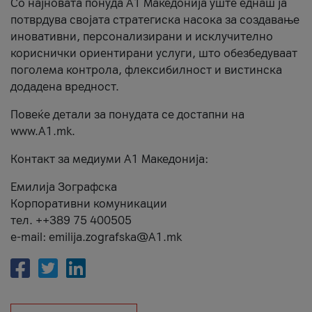
Со најновата понуда А1 Македонија уште еднаш ја
потврдува својата стратегиска насока за создавање
иновативни, персонализирани и исклучително
кориснички ориентирани услуги, што обезбедуваат
поголема контрола, флексибилност и вистинска
додадена вредност.
Повеќе детали за понудата се достапни на
www.А1.mk.
Контакт за медиуми А1 Македонија:
Емилија Зографска
Корпоративни комуникации
тел. ++389 75 400505
e-mail: emilija.zografska@A1.mk