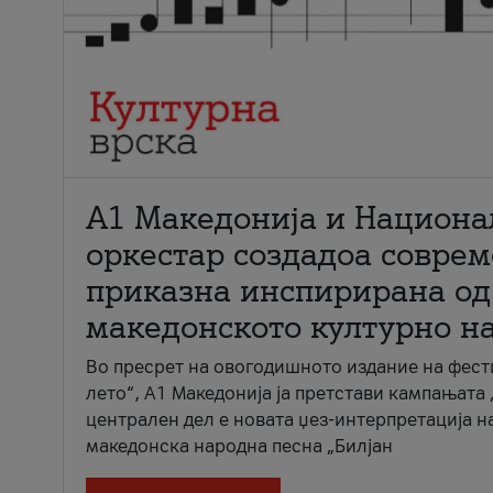
А1 Македонија и Национа
оркестар создадоа совре
приказна инспирирана од
македонското културно н
Во пресрет на овогодишното издание на фест
лето“, А1 Македонија ја претстави кампањата 
централен дел е новата џез-интерпретација н
македонска народна песна „Билјан