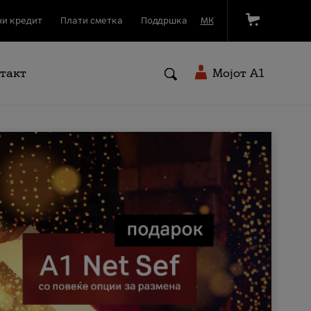
и кредит
Плати сметка
Поддршка
МК
такт
Мојот A1