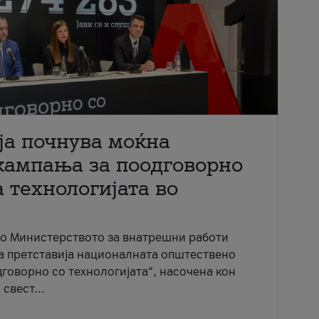
ја почнува моќна
кампања за поодговорно
 технологијата во
со Министерството за внатрешни работи
ја претставија националната општествено
говорно со технологијата“, насочена кон
свест...