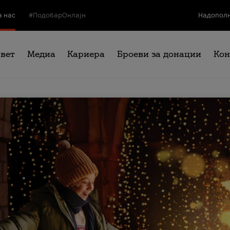
а нас
#ПодобарОнлајн
Надополн
свет
Медиа
Кариера
Броеви за донации
Кон