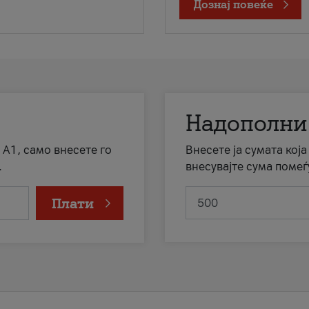
Дознај повеќе
Надополни
 А1, само внесете го
Внесете ја сумата кој
.
внесувајте сума помеѓ
Плати