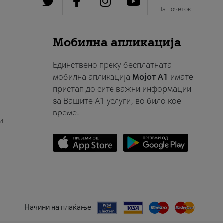
На почеток
Мобилна апликација
Единствено преку бесплатната
мобилна апликација
Мојот A1
имате
пристап до сите важни информации
за Вашите A1 услуги, во било кое
време.
и
Начини на плаќање