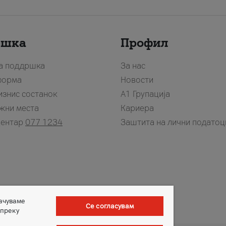
ршка
Профил
за поддршка
За нас
форма
Новости
изнис состанок
А1 Групација
жни места
Кариера
центар
077 1234
Заштита на лични податоц
зачуваме
Се согласувам
 преку