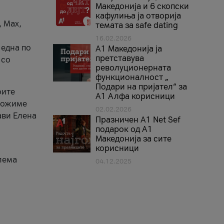
Македонија и 6 скопски
кафулиња ја отворија
, Max,
темата за safe dating
16.02.2026
 една по
А1 Македонија ја
претставува
 со
револуционерната
функционалност „
Подари на пријател“ за
оите
А1 Алфа корисници
зможиме
02.02.2026
ави Елена
Празничен A1 Net Sеf
подарок од А1
Македонија за сите
корисници
лема
04.12.2025