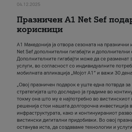
04.12.2025
Празничен A1 Net Sеf пода
корисници
А1 Македонија ја отвора сезоната на празнични
Net Sef дополнителни гигабајти и дополнителни
Дополнителните гигабајти може да се разменат з
услуги, во согласност со индивидуалните потреб
мобилната апликација „Мојот А1“ и важи 30 дена
„Овој празничен подарок е уште една потврда з
стратегијата што доследно ја градиме во контину
токму она што му е најпотребно во вистинскиот 
решенија стои нашата долгорочна инвестиција в
инфраструктурата, како и континуираниот развој
вистински дигитални придобивки. Во овој празни
останува иста, да создаваме технологии и услуг