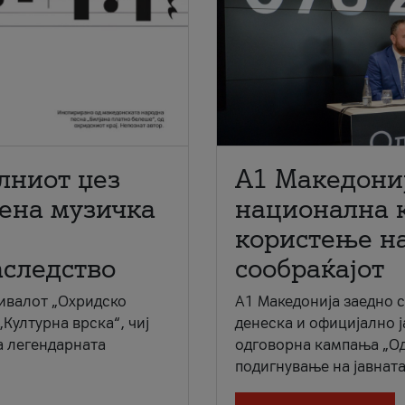
лниот џез
A1 Македони
мена музичка
национална 
користење на
аследство
сообраќајот
ивалот „Охридско
A1 Македонија заедно 
„Културна врска“, чиј
денеска и официјално 
а легендарната
одговорна кампања „Од
подигнување на јавната 