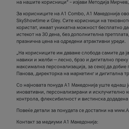
на нашите корисници“ – изјави Методија Мирчев
За корисниците на A1 Combo, А1 Македонија овоз
SkyShowtime и Gley. Сите корисници на тековно
користат, имаат уникатна можност бесплатно да 
истекот на 30 дена, без дополнителна претплата
празнична цена на одредени атрактивни уреди.
„На корисниците им даваме слобода самите да ја
навики и желби — лесно, брзо и дигитално преку
максимална персонализација, за секој да добие 
Панова, директорка на маркетинг и дигитална т
Со најновата понуда А1 Македонија уште еднаш ј
иновативни, персонализирани и исклучително к
контрола, флексибилност и вистинска додадена
Повеќе детали за понудата се достапни на www.А
Контакт за медиуми А1 Македонија: