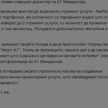
, главен извршен директор на А1 Македонија.
можува пристап до водечките стриминг услуги – Netflix
то портфолио, во согласност со тарифниот модел што го
изберат до 2 стриминг услуги, со можност да променат
, и тоа засекогаш. Понудата е дополнително збогатена и
 креираат својата понуда и да ја приспособат според св
 “Мојот А1”. Токму за празниците, нашата цел е да ово
пакет што совршено одговара на неговите потреби“, изј
рансформација во А1 Македонија.
а потврдува својата стратегиска насока за создавање
ориснички ориентирани услуги, што обезбедуваат пого
 вредност.
1.mk.