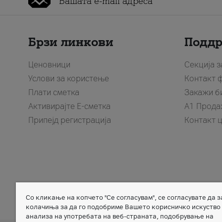
Брзи линкови
Подд
Ценовници
Секција 
Услови за користење
Контакт 
Плати сметка
Закажи б
Активирајте Е-сметка
A1 Прода
Припејд регистрација
Контакт 
Со кликање на копчето "Се согласувам", се согласувате да 
Member of
колачиња за да го подобриме Вашето корисничко искуство
анализа на употребата на веб-страната, подобрување на