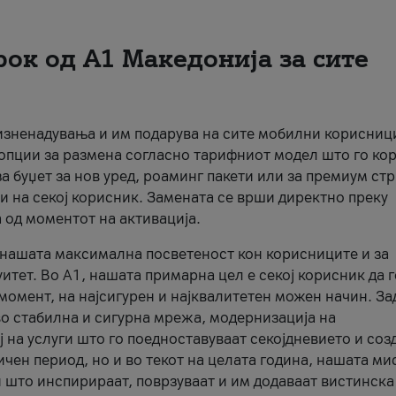
рок од А1 Македонија за сите
 изненадувања и им подарува на сите мобилни корисниц
 опции за размена согласно тарифниот модел што го кор
а буџет за нов уред, роаминг пакети или за премиум ст
и на секој корисник. Замената се врши директно преку
 од моментот на активација.
а нашата максимална посветеност кон корисниците и за
итет. Во А1, нашата примарна цел е секој корисник да 
момент, на најсигурен и најквалитетен можен начин. За
о стабилна и сигурна мрежа, модернизација на
 на услуги што го поедноставуваат секојдневието и соз
чен период, но и во текот на целата година, нашата ми
и што инспирираат, поврзуваат и им додаваат вистинска