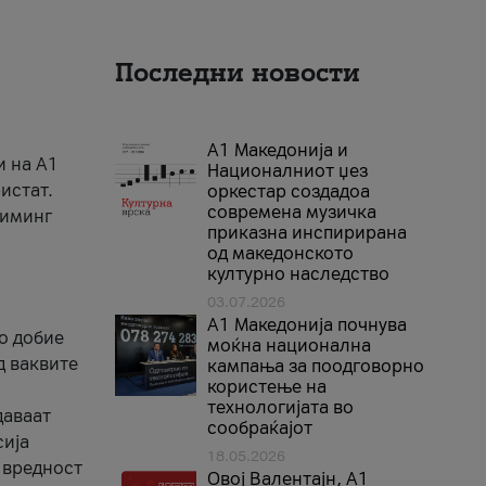
Последни новости
А1 Македонија и
и на A1
Националниот џез
истат.
оркестар создадоа
современа музичка
риминг
приказна инспирирана
од македонското
културно наследство
03.07.2026
A1 Македонија почнува
го добие
моќна национална
д ваквите
кампања за поодговорно
користење на
технологијата во
даваат
сообраќајот
сија
18.05.2026
 вредност
Овој Валентајн, A1