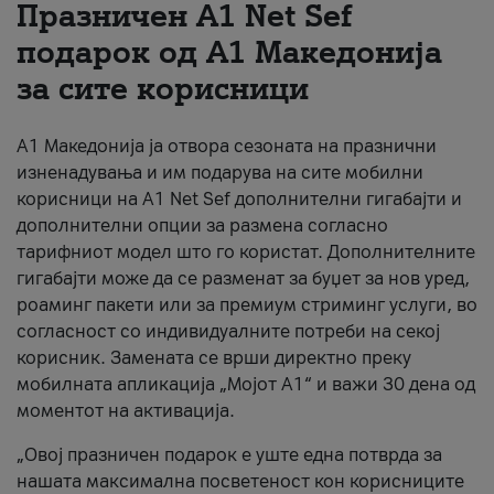
Празничен A1 Net Sеf
За нас
подарок од А1 Македонија
за сите корисници
#ПодобарОнлајн
А1 Македонија ја отвора сезоната на празнични
изненадувања и им подарува на сите мобилни
корисници на A1 Net Sef дополнителни гигабајти и
дополнителни опции за размена согласно
тарифниот модел што го користат. Дополнителните
гигабајти може да се разменат за буџет за нов уред,
роаминг пакети или за премиум стриминг услуги, во
согласност со индивидуалните потреби на секој
корисник. Замената се врши директно преку
мобилната апликација „Мојот А1“ и важи 30 дена од
моментот на активација.
„Овој празничен подарок е уште една потврда за
нашата максимална посветеност кон корисниците