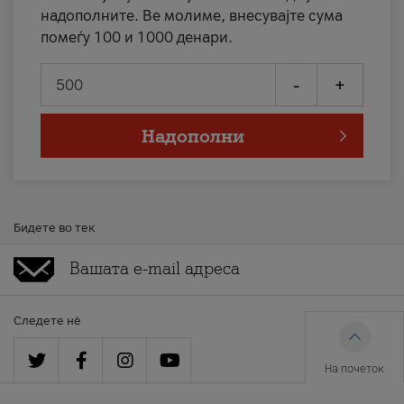
надополните. Ве молиме, внесувајте сума
помеѓу 100 и 1000 денари.
-
+
Надополни
Бидете во тек
Следете нè
На почеток