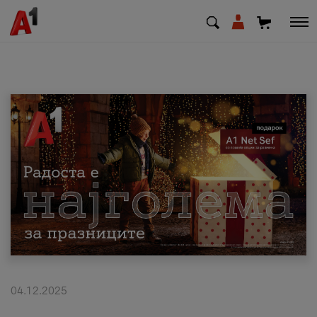
МК
EN
SQ
Приватни
Деловни
Поддршка
Надополни кредит
04.12.2025
Плати сметка