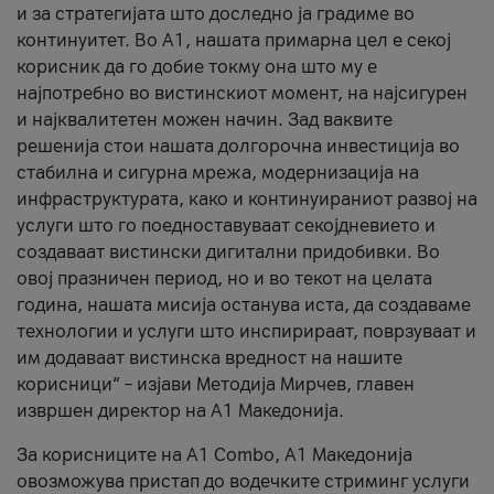
и за стратегијата што доследно ја градиме во
континуитет. Во А1, нашата примарна цел е секој
корисник да го добие токму она што му е
најпотребно во вистинскиот момент, на најсигурен
и најквалитетен можен начин. Зад ваквите
решенија стои нашата долгорочна инвестиција во
стабилна и сигурна мрежа, модернизација на
инфраструктурата, како и континуираниот развој на
услуги што го поедноставуваат секојдневието и
создаваат вистински дигитални придобивки. Во
овој празничен период, но и во текот на целата
година, нашата мисија останува иста, да создаваме
технологии и услуги што инспирираат, поврзуваат и
им додаваат вистинска вредност на нашите
корисници“ – изјави Методија Мирчев, главен
извршен директор на А1 Македонија.
За корисниците на A1 Combo, А1 Македонија
овозможува пристап до водечките стриминг услуги