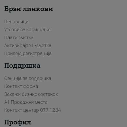
Брзи линкови
Ценовници
Услови за користење
Плати сметка
Активирајте Е-сметка
Припејд регистрација
Поддршка
Секција за поддршка
Контакт форма
Закажи бизнис состанок
A1 Продажни места
Контакт центар
077 1234
Профил