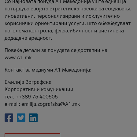
Со најновата понуда А1 Македонија уште еднаш ја
потврдува својата стратегиска насока за создавање
иновативни, персонализирани и исклучително
кориснички ориентирани услуги, што обезбедуваат
поголема контрола, флексибилност и вистинска
додадена вредност.
Повеќе детали за понудата се достапни на
www.А1.mk.
Контакт за медиуми А1 Македонија:
Емилија Зографска
Корпоративни комуникации
тел. ++389 75 400505
e-mail: emilija.zografska@A1.mk