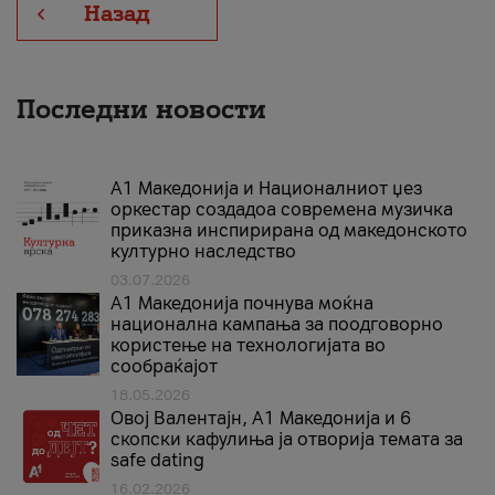
Назад
Последни новости
А1 Македонија и Националниот џез
оркестар создадоа современа музичка
приказна инспирирана од македонското
културно наследство
03.07.2026
A1 Македонија почнува моќна
национална кампања за поодговорно
користење на технологијата во
сообраќајот
18.05.2026
Овој Валентајн, A1 Македонија и 6
скопски кафулиња ја отворија темата за
safe dating
16.02.2026