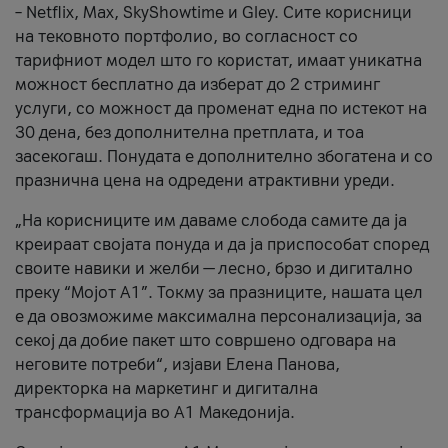
– Netflix, Max, SkyShowtime и Gley. Сите корисници
на тековното портфолио, во согласност со
тарифниот модел што го користат, имаат уникатна
можност бесплатно да изберат до 2 стриминг
услуги, со можност да променат една по истекот на
30 дена, без дополнителна претплата, и тоа
засекогаш. Понудата е дополнително збогатена и со
празнична цена на одредени атрактивни уреди.
„На корисниците им даваме слобода самите да ја
креираат својата понуда и да ја приспособат според
своите навики и желби — лесно, брзо и дигитално
преку “Мојот А1”. Токму за празниците, нашата цел
е да овозможиме максимална персонализација, за
секој да добие пакет што совршено одговара на
неговите потреби“, изјави Елена Панова,
директорка на маркетинг и дигитална
трансформација во А1 Македонија.