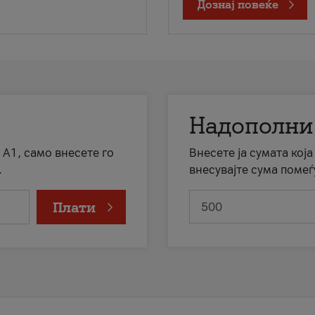
Дознај повеќе
Надополни
 А1, само внесете го
Внесете ја сумата кој
.
внесувајте сума помеѓ
Плати