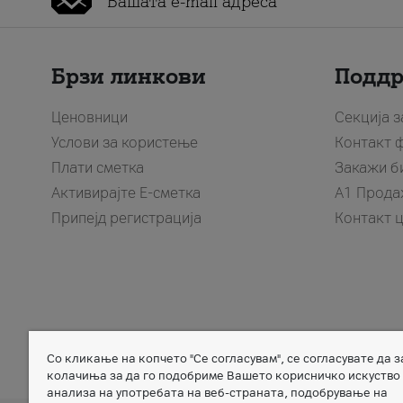
Брзи линкови
Подд
Ценовници
Секција 
Услови за користење
Контакт 
Плати сметка
Закажи б
Активирајте Е-сметка
A1 Прода
Припејд регистрација
Контакт 
Со кликање на копчето "Се согласувам", се согласувате да 
Member of
колачиња за да го подобриме Вашето корисничко искуство
анализа на употребата на веб-страната, подобрување на