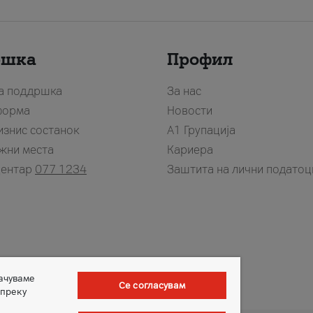
ршка
Профил
за поддршка
За нас
форма
Новости
изнис состанок
А1 Групација
жни места
Кариера
центар
077 1234
Заштита на лични податоц
зачуваме
Се согласувам
 преку