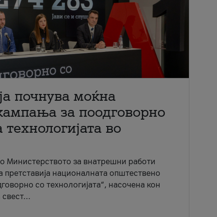
ја почнува моќна
кампања за поодговорно
 технологијата во
со Министерството за внатрешни работи
ја претставија националната општествено
говорно со технологијата“, насочена кон
свест...