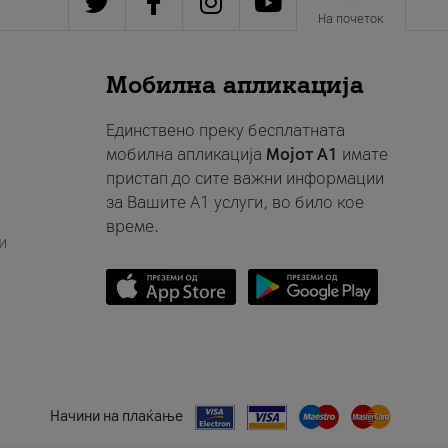
На почеток
Мобилна апликација
Единствено преку бесплатната
мобилна апликација
Мојот A1
имате
пристап до сите важни информации
за Вашите A1 услуги, во било кое
време.
и
Начини на плаќање