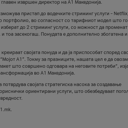
, главен извршен директор на А1 Македонија.
можува пристап до водечките стриминг услуги – Netflix
то портфолио, во согласност со тарифниот модел што го
изберат до 2 стриминг услуги, со можност да променат
, и тоа засекогаш. Понудата е дополнително збогатена и
 креираат својата понуда и да ја приспособат според св
 “Мојот А1”. Токму за празниците, нашата цел е да ово
пакет што совршено одговара на неговите потреби“, изј
рансформација во А1 Македонија.
а потврдува својата стратегиска насока за создавање
ориснички ориентирани услуги, што обезбедуваат пого
 вредност.
1.mk.