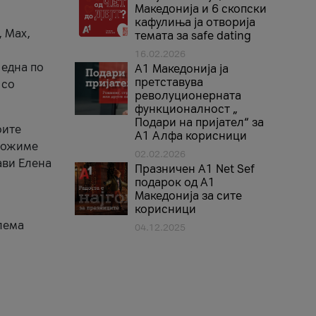
Македонија и 6 скопски
кафулиња ја отворија
, Max,
темата за safe dating
16.02.2026
 една по
А1 Македонија ја
претставува
 со
револуционерната
функционалност „
Подари на пријател“ за
оите
А1 Алфа корисници
зможиме
02.02.2026
ави Елена
Празничен A1 Net Sеf
подарок од А1
Македонија за сите
корисници
лема
04.12.2025