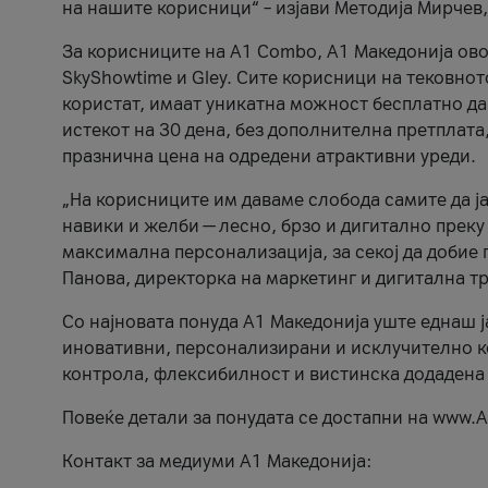
на нашите корисници“ – изјави Методија Мирчев
За корисниците на A1 Combo, А1 Македонија овоз
SkyShowtime и Gley. Сите корисници на тековно
користат, имаат уникатна можност бесплатно да 
истекот на 30 дена, без дополнителна претплата
празнична цена на одредени атрактивни уреди.
„На корисниците им даваме слобода самите да ја
навики и желби — лесно, брзо и дигитално преку
максимална персонализација, за секој да добие 
Панова, директорка на маркетинг и дигитална т
Со најновата понуда А1 Македонија уште еднаш ј
иновативни, персонализирани и исклучително к
контрола, флексибилност и вистинска додадена
Повеќе детали за понудата се достапни на www.А
Контакт за медиуми А1 Македонија: