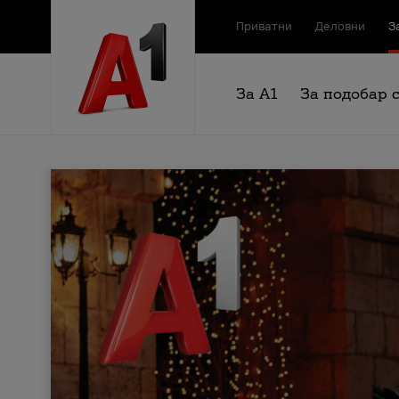
Приватни
Деловни
З
За А1
За подобар 