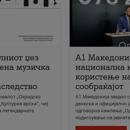
лниот џез
A1 Македони
мена музичка
национална 
користење на
аследство
сообраќајот
ивалот „Охридско
A1 Македонија заедно 
„Културна врска“, чиј
денеска и официјално 
а легендарната
одговорна кампања „Од
подигнување на јавната 