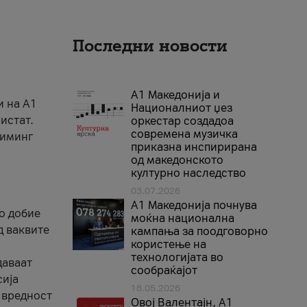
Последни новости
А1 Македонија и
и на A1
Националниот џез
истат.
оркестар создадоа
современа музичка
риминг
приказна инспирирана
од македонското
културно наследство
03.07.2026
A1 Македонија почнува
го добие
моќна национална
д ваквите
кампања за поодговорно
користење на
технологијата во
даваат
сообраќајот
сија
18.05.2026
 вредност
Овој Валентајн, A1