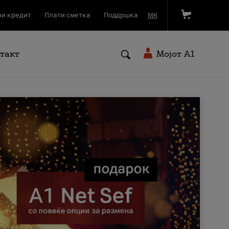
и кредит
Плати сметка
Поддршка
МК
такт
Мојот A1