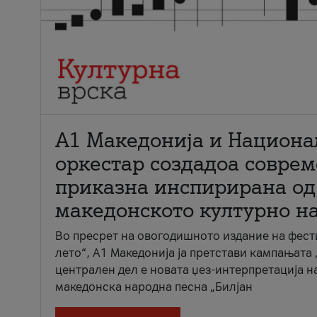
А1 Македонија и Национа
оркестар создадоа совре
приказна инспирирана од
македонското културно н
Во пресрет на овогодишното издание на фест
лето“, А1 Македонија ја претстави кампањата 
централен дел е новата џез-интерпретација н
македонска народна песна „Билјан