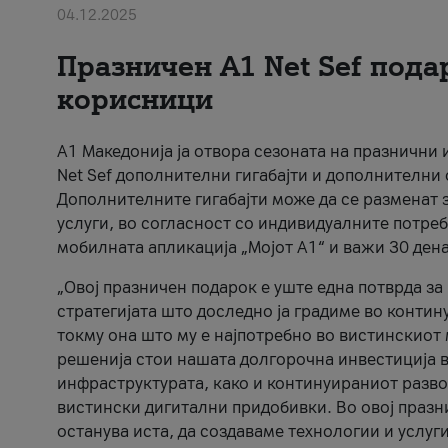
04.12.2025
Празничен A1 Net Sеf пода
корисници
А1 Македонија ја отвора сезоната на празнични
Net Sef дополнителни гигабајти и дополнителни
Дополнителните гигабајти може да се разменат з
услуги, во согласност со индивидуалните потреб
мобилната апликација „Мојот А1“ и важи 30 дена
„Овој празничен подарок е уште една потврда з
стратегијата што доследно ја градиме во контину
токму она што му е најпотребно во вистинскиот 
решенија стои нашата долгорочна инвестиција в
инфраструктурата, како и континуираниот развој
вистински дигитални придобивки. Во овој празни
останува иста, да создаваме технологии и услуг