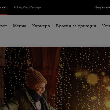
а нас
#ПодобарОнлајн
Надополн
свет
Медиа
Кариера
Броеви за донации
Кон