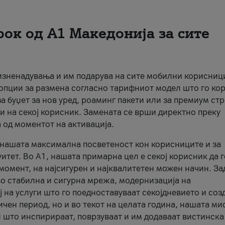
рок од А1 Македонија за сите
 изненадувања и им подарува на сите мобилни корисниц
 опции за размена согласно тарифниот модел што го кор
а буџет за нов уред, роаминг пакети или за премиум ст
и на секој корисник. Замената се врши директно преку
 од моментот на активација.
а нашата максимална посветеност кон корисниците и за
итет. Во А1, нашата примарна цел е секој корисник да 
момент, на најсигурен и најквалитетен можен начин. За
о стабилна и сигурна мрежа, модернизација на
 на услуги што го поедноставуваат секојдневието и соз
чен период, но и во текот на целата година, нашата ми
и што инспирираат, поврзуваат и им додаваат вистинска