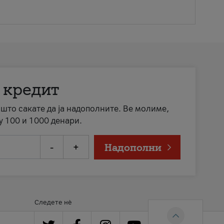
 кредит
а што сакате да ја надополните. Ве молиме,
у 100 и 1000 денари.
-
+
Надополни
Следете нè