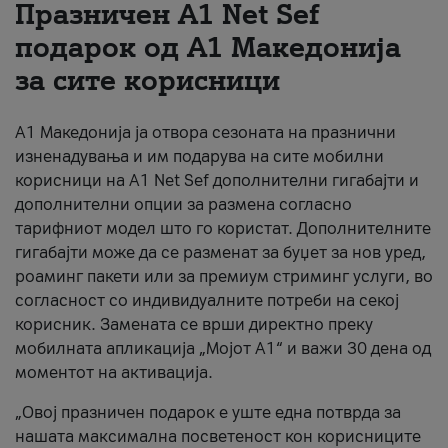
Празничен A1 Net Sеf
За нас
подарок од А1 Македонија
за сите корисници
#ПодобарОнлајн
А1 Македонија ја отвора сезоната на празнични
изненадувања и им подарува на сите мобилни
корисници на A1 Net Sef дополнителни гигабајти и
дополнителни опции за размена согласно
тарифниот модел што го користат. Дополнителните
гигабајти може да се разменат за буџет за нов уред,
роаминг пакети или за премиум стриминг услуги, во
согласност со индивидуалните потреби на секој
корисник. Замената се врши директно преку
мобилната апликација „Мојот А1“ и важи 30 дена од
моментот на активација.
„Овој празничен подарок е уште една потврда за
нашата максимална посветеност кон корисниците