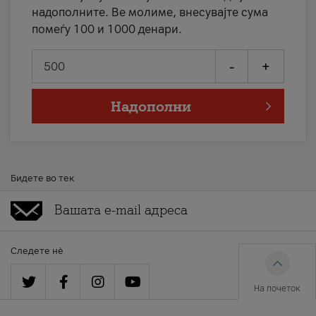
надополните. Ве молиме, внесувајте сума
помеѓу 100 и 1000 денари.
-
+
Надополни
Бидете во тек
Следете нè
На почеток