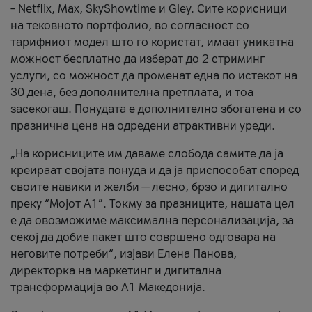
– Netflix, Max, SkyShowtime и Gley. Сите корисници
на тековното портфолио, во согласност со
тарифниот модел што го користат, имаат уникатна
можност бесплатно да изберат до 2 стриминг
услуги, со можност да променат една по истекот на
30 дена, без дополнителна претплата, и тоа
засекогаш. Понудата е дополнително збогатена и со
празнична цена на одредени атрактивни уреди.
„На корисниците им даваме слобода самите да ја
креираат својата понуда и да ја приспособат според
своите навики и желби — лесно, брзо и дигитално
преку “Мојот А1”. Токму за празниците, нашата цел
е да овозможиме максимална персонализација, за
секој да добие пакет што совршено одговара на
неговите потреби“, изјави Елена Панова,
директорка на маркетинг и дигитална
трансформација во А1 Македонија.