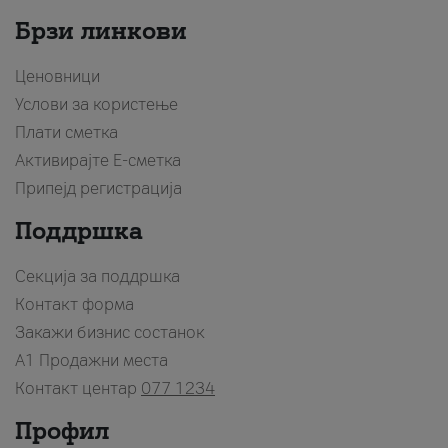
Брзи линкови
Ценовници
Услови за користење
Плати сметка
Активирајте Е-сметка
Припејд регистрација
Поддршка
Секција за поддршка
Контакт форма
Закажи бизнис состанок
A1 Продажни места
Контакт центар
077 1234
Профил