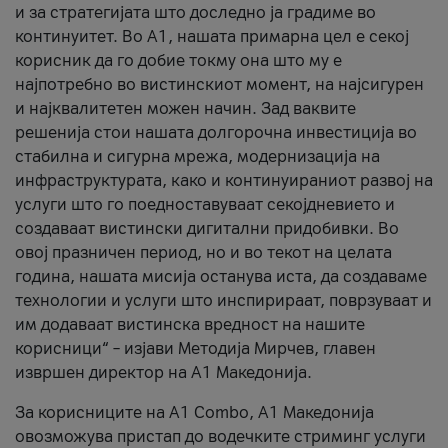
и за стратегијата што доследно ја градиме во
континуитет. Во А1, нашата примарна цел е секој
корисник да го добие токму она што му е
најпотребно во вистинскиот момент, на најсигурен
и најквалитетен можен начин. Зад ваквите
решенија стои нашата долгорочна инвестиција во
стабилна и сигурна мрежа, модернизација на
инфраструктурата, како и континуираниот развој на
услуги што го поедноставуваат секојдневието и
создаваат вистински дигитални придобивки. Во
овој празничен период, но и во текот на целата
година, нашата мисија останува иста, да создаваме
технологии и услуги што инспирираат, поврзуваат и
им додаваат вистинска вредност на нашите
корисници“ – изјави Методија Мирчев, главен
извршен директор на А1 Македонија.
За корисниците на A1 Combo, А1 Македонија
овозможува пристап до водечките стриминг услуги