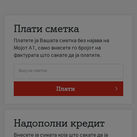
Плати сметка
Платете ја Вашата сметка без најава на
Мојот А1, само внесете го бројот на
фактурата што сакате да ја платите.
Број на сметка
Плати
Надополни кредит
Внесете ја сумата која што сакате да ја