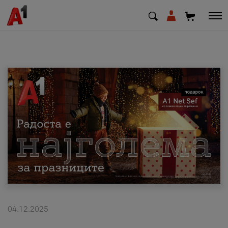
МК
EN
SQ
Приватни
Деловни
Поддршка
Надополни кредит
04.12.2025
Плати сметка