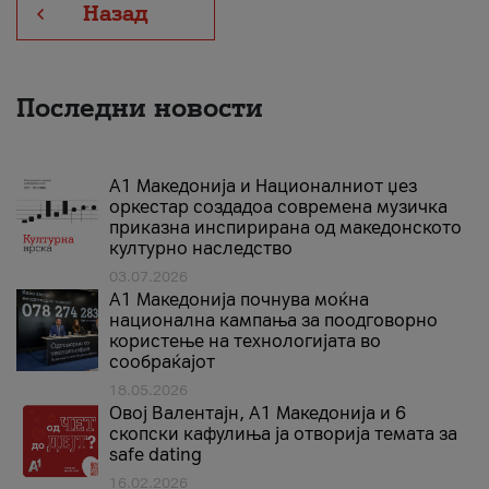
Назад
Последни новости
А1 Македонија и Националниот џез
оркестар создадоа современа музичка
приказна инспирирана од македонското
културно наследство
03.07.2026
A1 Македонија почнува моќна
национална кампања за поодговорно
користење на технологијата во
сообраќајот
18.05.2026
Овој Валентајн, A1 Македонија и 6
скопски кафулиња ја отворија темата за
safe dating
16.02.2026