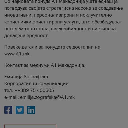
Со најновата понуда А1 Македонија уште еднаш ја
потврдува својата стратегиска насока за создавање
иновативни, персонализирани и исклучително
кориснички ориентирани услуги, што обезбедуваат
поголема контрола, флексибилност и вистинска
додадена вредност.
Повеќе детали за понудата се достапни на
www.А1.mk.
Контакт за медиуми А1 Македонија:
Емилија Зографска
Корпоративни комуникации
тел. ++389 75 400505
e-mail: emilija.zografska@A1.mk