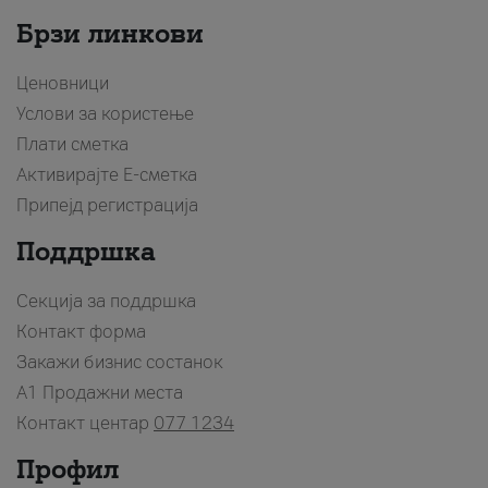
Брзи линкови
Ценовници
Услови за користење
Плати сметка
Активирајте Е-сметка
Припејд регистрација
Поддршка
Секција за поддршка
Контакт форма
Закажи бизнис состанок
A1 Продажни места
Контакт центар
077 1234
Профил