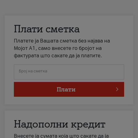
Плати сметка
Платете ја Вашата сметка без најава на
Мојот А1, само внесете го бројот на
фактурата што сакате да ја платите.
Број на сметка
Плати
Надополни кредит
Внесете ја сумата која што сакате да ја