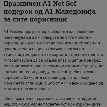
Празничен A1 Net Sеf
За нас
подарок од А1 Македонија
за сите корисници
#ПодобарОнлајн
А1 Македонија ја отвора сезоната на празнични
изненадувања и им подарува на сите мобилни
корисници на A1 Net Sef дополнителни гигабајти и
дополнителни опции за размена согласно
тарифниот модел што го користат. Дополнителните
гигабајти може да се разменат за буџет за нов уред,
роаминг пакети или за премиум стриминг услуги, во
согласност со индивидуалните потреби на секој
корисник. Замената се врши директно преку
мобилната апликација „Мојот А1“ и важи 30 дена од
моментот на активација.
„Овој празничен подарок е уште една потврда за
нашата максимална посветеност кон корисниците