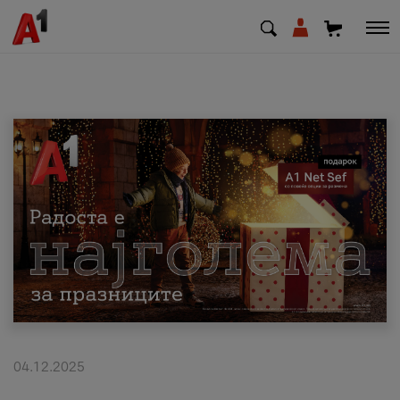
МК
EN
SQ
Приватни
Деловни
Поддршка
Надополни кредит
04.12.2025
Плати сметка