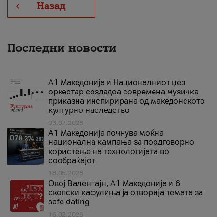
Назад
Последни новости
А1 Македонија и Националниот џез
оркестар создадоа современа музичка
приказна инспирирана од македонското
културно наследство
03.07.2026
A1 Македонија почнува моќна
национална кампања за поодговорно
користење на технологијата во
сообраќајот
18.05.2026
Овој Валентајн, A1 Македонија и 6
скопски кафулиња ја отворија темата за
safe dating
16.02.2026