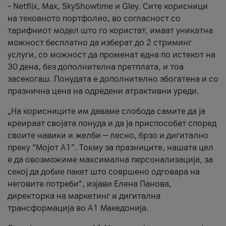
– Netflix, Max, SkyShowtime и Gley. Сите корисници
на тековното портфолио, во согласност со
тарифниот модел што го користат, имаат уникатна
можност бесплатно да изберат до 2 стриминг
услуги, со можност да променат една по истекот на
30 дена, без дополнителна претплата, и тоа
засекогаш. Понудата е дополнително збогатена и со
празнична цена на одредени атрактивни уреди.
„На корисниците им даваме слобода самите да ја
креираат својата понуда и да ја приспособат според
своите навики и желби — лесно, брзо и дигитално
преку “Мојот А1”. Токму за празниците, нашата цел
е да овозможиме максимална персонализација, за
секој да добие пакет што совршено одговара на
неговите потреби“, изјави Елена Панова,
директорка на маркетинг и дигитална
трансформација во А1 Македонија.