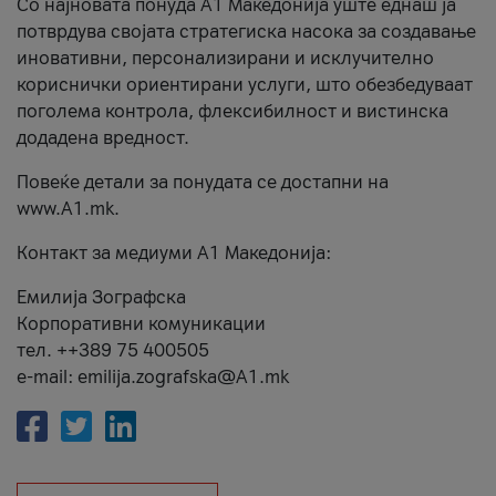
Со најновата понуда А1 Македонија уште еднаш ја
потврдува својата стратегиска насока за создавање
иновативни, персонализирани и исклучително
кориснички ориентирани услуги, што обезбедуваат
поголема контрола, флексибилност и вистинска
додадена вредност.
Повеќе детали за понудата се достапни на
www.А1.mk.
Контакт за медиуми А1 Македонија:
Емилија Зографска
Корпоративни комуникации
тел. ++389 75 400505
e-mail: emilija.zografska@A1.mk