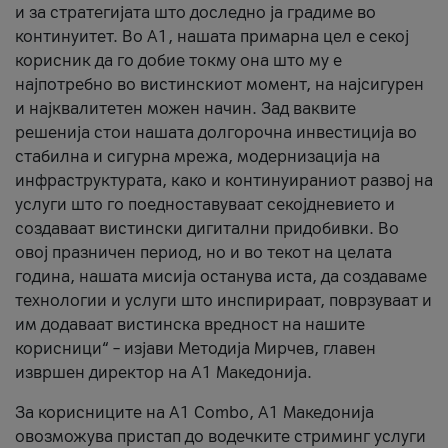
и за стратегијата што доследно ја градиме во
континуитет. Во А1, нашата примарна цел е секој
корисник да го добие токму она што му е
најпотребно во вистинскиот момент, на најсигурен
и најквалитетен можен начин. Зад ваквите
решенија стои нашата долгорочна инвестиција во
стабилна и сигурна мрежа, модернизација на
инфраструктурата, како и континуираниот развој на
услуги што го поедноставуваат секојдневието и
создаваат вистински дигитални придобивки. Во
овој празничен период, но и во текот на целата
година, нашата мисија останува иста, да создаваме
технологии и услуги што инспирираат, поврзуваат и
им додаваат вистинска вредност на нашите
корисници“ – изјави Методија Мирчев, главен
извршен директор на А1 Македонија.
За корисниците на A1 Combo, А1 Македонија
овозможува пристап до водечките стриминг услуги