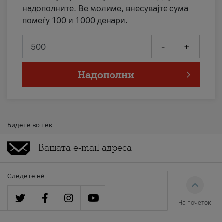
надополните. Ве молиме, внесувајте сума
помеѓу 100 и 1000 денари.
-
+
Надополни
Бидете во тек
Следете нè
На почеток