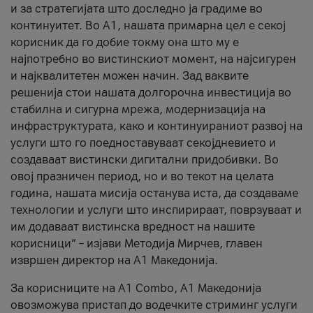
и за стратегијата што доследно ја градиме во
континуитет. Во А1, нашата примарна цел е секој
корисник да го добие токму она што му е
најпотребно во вистинскиот момент, на најсигурен
и најквалитетен можен начин. Зад ваквите
решенија стои нашата долгорочна инвестиција во
стабилна и сигурна мрежа, модернизација на
инфраструктурата, како и континуираниот развој на
услуги што го поедноставуваат секојдневието и
создаваат вистински дигитални придобивки. Во
овој празничен период, но и во текот на целата
година, нашата мисија останува иста, да создаваме
технологии и услуги што инспирираат, поврзуваат и
им додаваат вистинска вредност на нашите
корисници“ – изјави Методија Мирчев, главен
извршен директор на А1 Македонија.
За корисниците на A1 Combo, А1 Македонија
овозможува пристап до водечките стриминг услуги