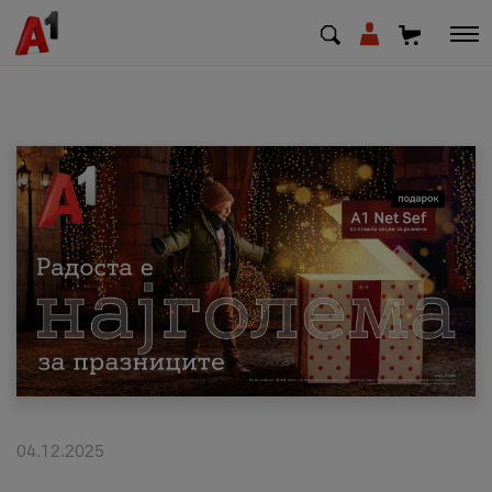
МК
EN
SQ
Приватни
Деловни
Поддршка
Надополни кредит
04.12.2025
Плати сметка