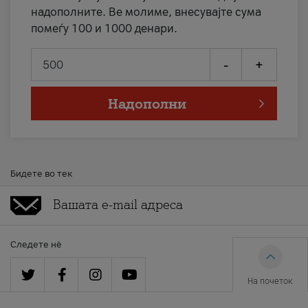
надополните. Ве молиме, внесувајте сума
помеѓу 100 и 1000 денари.
-
+
Надополни
Бидете во тек
Следете нè
На почеток