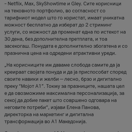
– Netflix, Max, SkyShowtime и Gley. Сите корисници
на тековното портфолио, во согласност со
тарифниот модел што го користат, имаат уникатна
можност бесплатно да изберат до 2 стриминг
услуги, со можност да променат една по истекот на
30 дена, без дополнителна претплата, и тоа
засекогаш. Понудата е дополнително збогатена и со
празнична цена на одредени атрактивни уреди.
„На корисниците им даваме слобода самите да ја
креираат својата понуда и да ја приспособат според
своите навики и желби — лесно, брзо и дигитално
преку “Мојот А1”. Токму за празниците, нашата цел
е да овозможиме максимална персонализација, за
секој да добие пакет што совршено одговара на
неговите потреби“, изјави Елена Панова,
директорка на маркетинг и дигитална
трансформација во А1 Македонија.