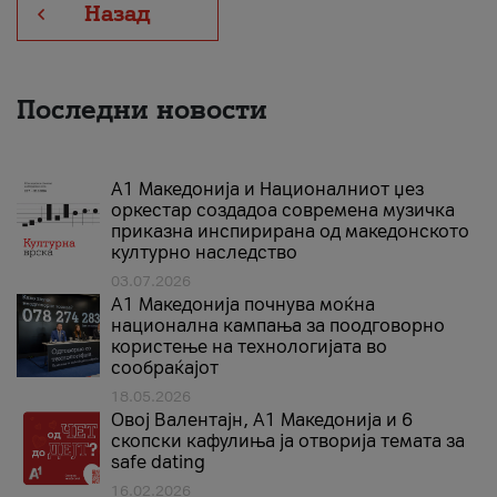
Назад
Последни новости
А1 Македонија и Националниот џез
оркестар создадоа современа музичка
приказна инспирирана од македонското
културно наследство
03.07.2026
A1 Македонија почнува моќна
национална кампања за поодговорно
користење на технологијата во
сообраќајот
18.05.2026
Овој Валентајн, A1 Македонија и 6
скопски кафулиња ја отворија темата за
safe dating
16.02.2026