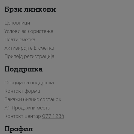
Брзи линкови
Ценовници
Услови за користење
Плати сметка
Активирајте Е-сметка
Припејд регистрација
Поддршка
Секција за поддршка
Контакт форма
Закажи бизнис состанок
A1 Продажни места
Контакт центар
077 1234
Профил