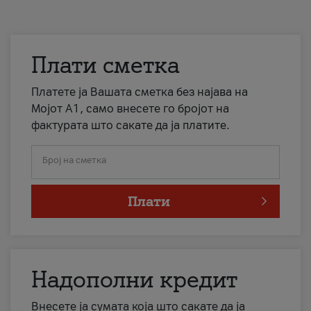
Плати сметка
Платете ја Вашата сметка без најава на
Мојот А1, само внесете го бројот на
фактурата што сакате да ја платите.
Број на сметка
Плати
Надополни кредит
Внесете ја сумата која што сакате да ја