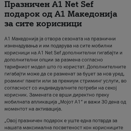
Празничен A1 Net Sеf
За нас
подарок од А1 Македонија
за сите корисници
#ПодобарОнлајн
А1 Македонија ја отвора сезоната на празнични
изненадувања и им подарува на сите мобилни
корисници на A1 Net Sef дополнителни гигабајти и
дополнителни опции за размена согласно
тарифниот модел што го користат. Дополнителните
гигабајти може да се разменат за буџет за нов уред,
роаминг пакети или за премиум стриминг услуги, во
согласност со индивидуалните потреби на секој
корисник. Замената се врши директно преку
мобилната апликација „Мојот А1“ и важи 30 дена од
моментот на активација.
„Овој празничен подарок е уште една потврда за
нашата максимална посветеност кон корисниците