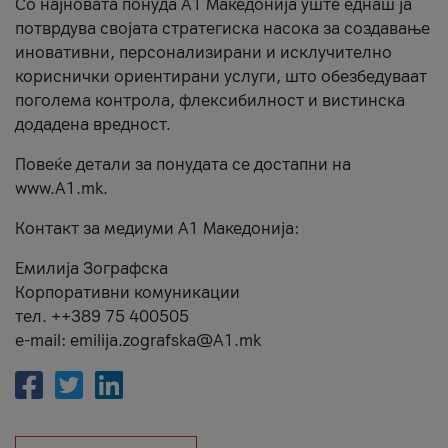
Со најновата понуда А1 Македонија уште еднаш ја
потврдува својата стратегиска насока за создавање
иновативни, персонализирани и исклучително
кориснички ориентирани услуги, што обезбедуваат
поголема контрола, флексибилност и вистинска
додадена вредност.
Повеќе детали за понудата се достапни на
www.А1.mk.
Контакт за медиуми А1 Македонија:
Емилија Зографска
Корпоративни комуникации
тел. ++389 75 400505
e-mail: emilija.zografska@A1.mk