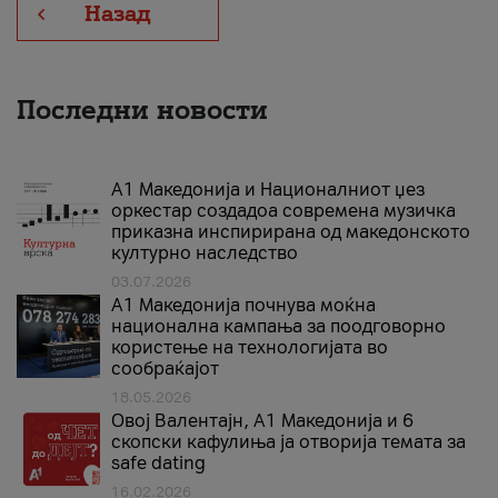
Назад
Последни новости
А1 Македонија и Националниот џез
оркестар создадоа современа музичка
приказна инспирирана од македонското
културно наследство
03.07.2026
A1 Македонија почнува моќна
национална кампања за поодговорно
користење на технологијата во
сообраќајот
18.05.2026
Овој Валентајн, A1 Македонија и 6
скопски кафулиња ја отворија темата за
safe dating
16.02.2026