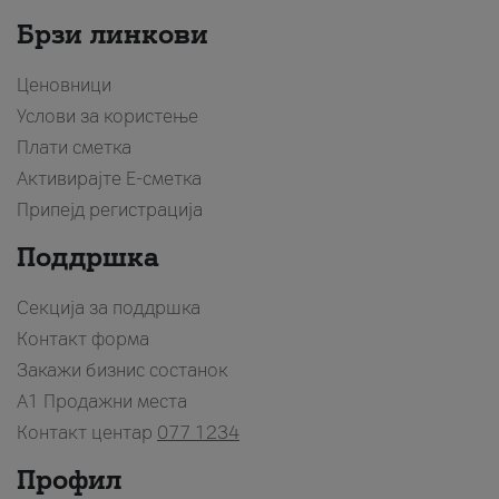
Брзи линкови
Ценовници
Услови за користење
Плати сметка
Активирајте Е-сметка
Припејд регистрација
Поддршка
Секција за поддршка
Контакт форма
Закажи бизнис состанок
A1 Продажни места
Контакт центар
077 1234
Профил