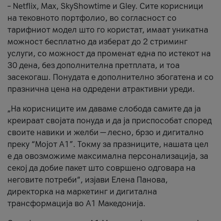
– Netflix, Max, SkyShowtime и Gley. Сите корисници
на тековното портфолио, во согласност со
тарифниот модел што го користат, имаат уникатна
можност бесплатно да изберат до 2 стриминг
услуги, со можност да променат една по истекот на
30 дена, без дополнителна претплата, и тоа
засекогаш. Понудата е дополнително збогатена и со
празнична цена на одредени атрактивни уреди.
„На корисниците им даваме слобода самите да ја
креираат својата понуда и да ја приспособат според
своите навики и желби — лесно, брзо и дигитално
преку “Мојот А1”. Токму за празниците, нашата цел
е да овозможиме максимална персонализација, за
секој да добие пакет што совршено одговара на
неговите потреби“, изјави Елена Панова,
директорка на маркетинг и дигитална
трансформација во А1 Македонија.