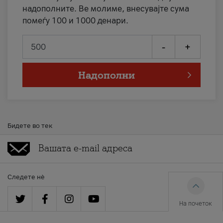
надополните. Ве молиме, внесувајте сума
помеѓу 100 и 1000 денари.
-
+
Надополни
Бидете во тек
Следете нè
На почеток