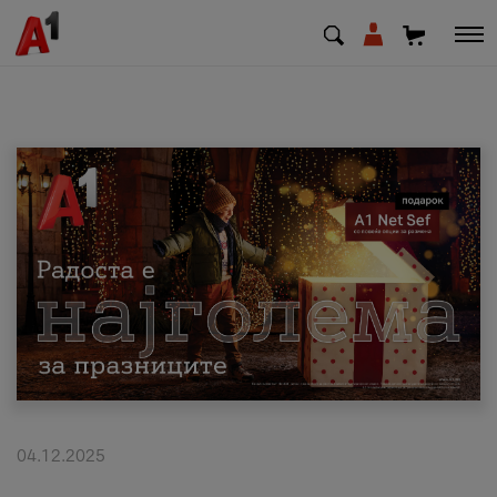
МК
EN
SQ
Приватни
Деловни
Поддршка
Надополни кредит
04.12.2025
Плати сметка