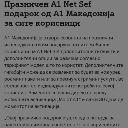
Празничен A1 Net Sеf
За нас
подарок од А1 Македонија
за сите корисници
#ПодобарОнлајн
А1 Македонија ја отвора сезоната на празнични
изненадувања и им подарува на сите мобилни
корисници на A1 Net Sef дополнителни гигабајти и
дополнителни опции за размена согласно
тарифниот модел што го користат. Дополнителните
гигабајти може да се разменат за буџет за нов уред,
роаминг пакети или за премиум стриминг услуги, во
согласност со индивидуалните потреби на секој
корисник. Замената се врши директно преку
мобилната апликација „Мојот А1“ и важи 30 дена од
моментот на активација.
„Овој празничен подарок е уште една потврда за
нашата максимална посветеност кон корисниците