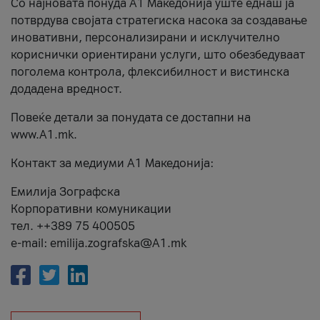
Со најновата понуда А1 Македонија уште еднаш ја
потврдува својата стратегиска насока за создавање
иновативни, персонализирани и исклучително
кориснички ориентирани услуги, што обезбедуваат
поголема контрола, флексибилност и вистинска
додадена вредност.
Повеќе детали за понудата се достапни на
www.А1.mk.
Контакт за медиуми А1 Македонија:
Емилија Зографска
Корпоративни комуникации
тел. ++389 75 400505
e-mail: emilija.zografska@A1.mk