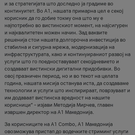
и за стратегијата што доследно ја градиме во
континуитет. Во А1, нашата примарна цел е секој
корисник да го добие токму она што му е
најпотребно во вистинскиот момент, на најсигурен
и најквалитетен можен начин. Зад ваквите
решенија стои нашата долгорочна инвестиција во
стабилна и сигурна мрежа, модернизација на
инфраструктурата, како и континуираниот развој на
услуги што го поедноставуваат секојдневието и
создаваат вистински дигитални придобивки. Во
овој празничен период, но и во текот на целата
година, нашата мисија останува иста, да создаваме
технологии и услуги што инспирираат, поврзуваат и
им додаваат вистинска вредност на нашите
корисници“ – изјави Методија Мирчев, главен
извршен директор на А1 Македонија.
За корисниците на A1 Combo, А1 Македонија
овозможува пристап до водечките стриминг услуги