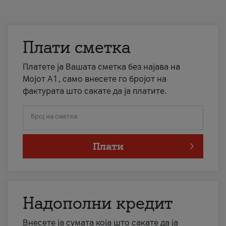
Плати сметка
Платете ја Вашата сметка без најава на
Мојот А1, само внесете го бројот на
фактурата што сакате да ја платите.
Број на сметка
Плати
Надополни кредит
Внесете ја сумата која што сакате да ја