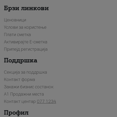
Брзи линкови
Ценовници
Услови за користење
Плати сметка
Активирајте Е-сметка
Припејд регистрација
Поддршка
Секција за поддршка
Контакт форма
Закажи бизнис состанок
A1 Продажни места
Контакт центар
077 1234
Профил