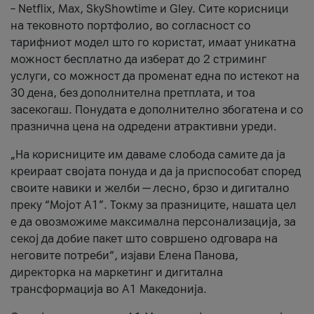
– Netflix, Max, SkyShowtime и Gley. Сите корисници
на тековното портфолио, во согласност со
тарифниот модел што го користат, имаат уникатна
можност бесплатно да изберат до 2 стриминг
услуги, со можност да променат една по истекот на
30 дена, без дополнителна претплата, и тоа
засекогаш. Понудата е дополнително збогатена и со
празнична цена на одредени атрактивни уреди.
„На корисниците им даваме слобода самите да ја
креираат својата понуда и да ја приспособат според
своите навики и желби — лесно, брзо и дигитално
преку “Мојот А1”. Токму за празниците, нашата цел
е да овозможиме максимална персонализација, за
секој да добие пакет што совршено одговара на
неговите потреби“, изјави Елена Панова,
директорка на маркетинг и дигитална
трансформација во А1 Македонија.