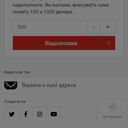
надополните. Ве молиме, внесувајте сума
помеѓу 100 и 1000 денари.
-
+
Надополни
Бидете во тек
Следете нè
На почеток