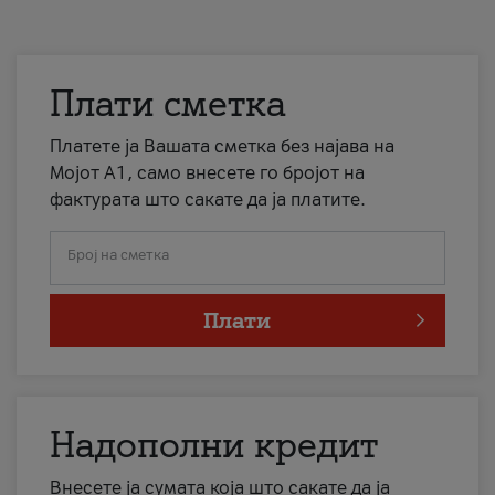
Плати сметка
Платете ја Вашата сметка без најава на
Мојот А1, само внесете го бројот на
фактурата што сакате да ја платите.
Број на сметка
Плати
Надополни кредит
Внесете ја сумата која што сакате да ја