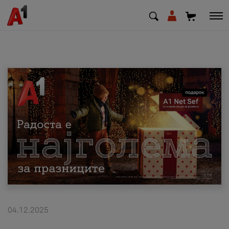
МК
EN
SQ
Приватни
Деловни
Поддршка
Надополни кредит
04.12.2025
Плати сметка