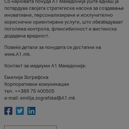
Со најновата понуда А1 Македонија уште еднаш ја
потврдува својата стратегиска насока за создавање
иновативни, персонализирани и исклучително
кориснички ориентирани услуги, што обезбедуваат
поголема контрола, флексибилност и вистинска
додадена вредност.
Повеќе детали за понудата се достапни на
www.А1.mk.
Контакт за медиуми А1 Македонија:
Емилија Зографска
Корпоративни комуникации
тел. ++389 75 400505
e-mail: emilija.zografska@A1.mk