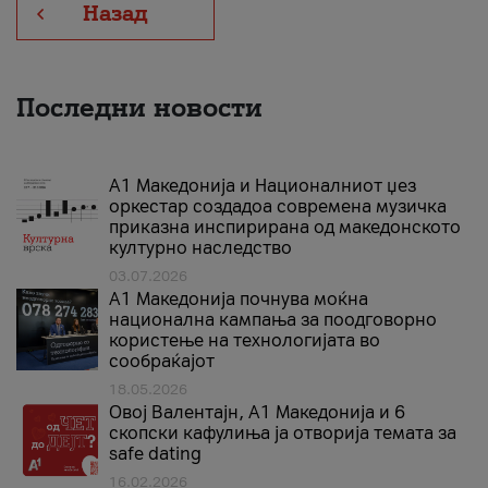
Назад
Последни новости
А1 Македонија и Националниот џез
оркестар создадоа современа музичка
приказна инспирирана од македонското
културно наследство
03.07.2026
A1 Македонија почнува моќна
национална кампања за поодговорно
користење на технологијата во
сообраќајот
18.05.2026
Овој Валентајн, A1 Македонија и 6
скопски кафулиња ја отворија темата за
safe dating
16.02.2026