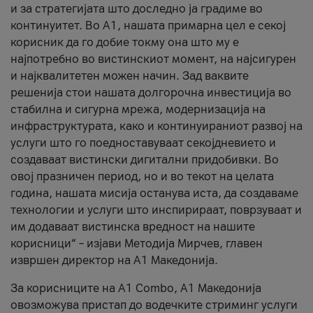
и за стратегијата што доследно ја градиме во
континуитет. Во А1, нашата примарна цел е секој
корисник да го добие токму она што му е
најпотребно во вистинскиот момент, на најсигурен
и најквалитетен можен начин. Зад ваквите
решенија стои нашата долгорочна инвестиција во
стабилна и сигурна мрежа, модернизација на
инфраструктурата, како и континуираниот развој на
услуги што го поедноставуваат секојдневието и
создаваат вистински дигитални придобивки. Во
овој празничен период, но и во текот на целата
година, нашата мисија останува иста, да создаваме
технологии и услуги што инспирираат, поврзуваат и
им додаваат вистинска вредност на нашите
корисници“ – изјави Методија Мирчев, главен
извршен директор на А1 Македонија.
За корисниците на A1 Combo, А1 Македонија
овозможува пристап до водечките стриминг услуги