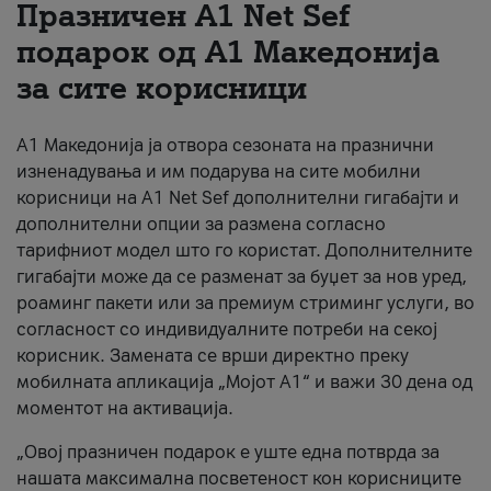
Празничен A1 Net Sеf
За нас
подарок од А1 Македонија
за сите корисници
#ПодобарОнлајн
А1 Македонија ја отвора сезоната на празнични
изненадувања и им подарува на сите мобилни
корисници на A1 Net Sef дополнителни гигабајти и
дополнителни опции за размена согласно
тарифниот модел што го користат. Дополнителните
гигабајти може да се разменат за буџет за нов уред,
роаминг пакети или за премиум стриминг услуги, во
согласност со индивидуалните потреби на секој
корисник. Замената се врши директно преку
мобилната апликација „Мојот А1“ и важи 30 дена од
моментот на активација.
„Овој празничен подарок е уште една потврда за
нашата максимална посветеност кон корисниците