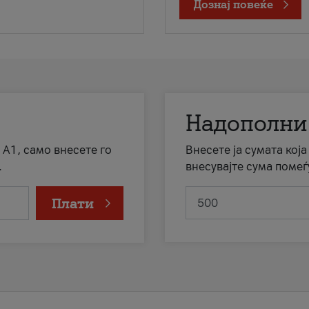
Дознај повеќе
Надополни
 А1, само внесете го
Внесете ја сумата кој
.
внесувајте сума помеѓ
Плати