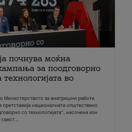
ја почнува моќна
кампања за поодговорно
 технологијата во
со Министерството за внатрешни работи
ја претставија националната општествено
говорно со технологијата“, насочена кон
свест...