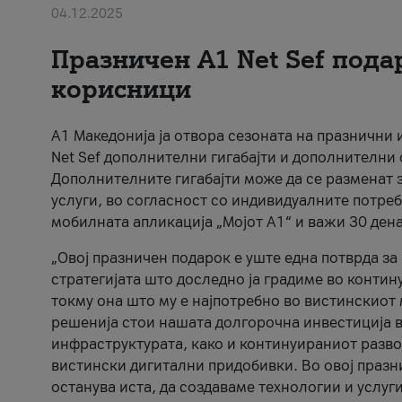
04.12.2025
Празничен A1 Net Sеf пода
корисници
А1 Македонија ја отвора сезоната на празнични
Net Sef дополнителни гигабајти и дополнителни
Дополнителните гигабајти може да се разменат з
услуги, во согласност со индивидуалните потреб
мобилната апликација „Мојот А1“ и важи 30 дена
„Овој празничен подарок е уште една потврда з
стратегијата што доследно ја градиме во контину
токму она што му е најпотребно во вистинскиот 
решенија стои нашата долгорочна инвестиција в
инфраструктурата, како и континуираниот развој
вистински дигитални придобивки. Во овој празни
останува иста, да создаваме технологии и услуг