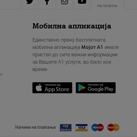
На почеток
Мобилна апликација
Единствено преку бесплатната
мобилна апликација
Мојот A1
имате
пристап до сите важни информации
за Вашите A1 услуги, во било кое
време.
и
Начини на плаќање