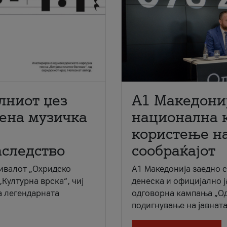
лниот џез
A1 Македони
мена музичка
национална 
користење на
аследство
сообраќајот
ивалот „Охридско
A1 Македонија заедно 
„Културна врска“, чиј
денеска и официјално 
а легендарната
одговорна кампања „Од
подигнување на јавната 