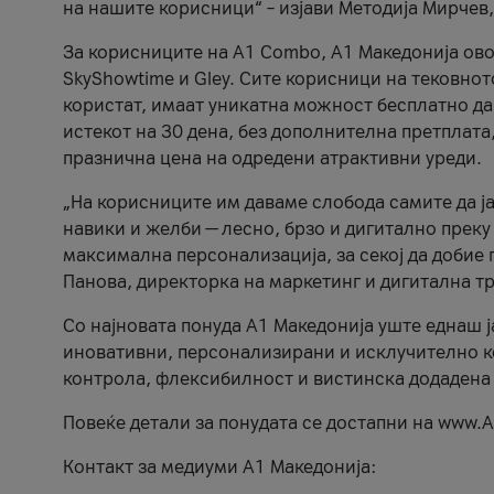
на нашите корисници“ – изјави Методија Мирчев
За корисниците на A1 Combo, А1 Македонија овоз
SkyShowtime и Gley. Сите корисници на тековно
користат, имаат уникатна можност бесплатно да 
истекот на 30 дена, без дополнителна претплата
празнична цена на одредени атрактивни уреди.
„На корисниците им даваме слобода самите да ја
навики и желби — лесно, брзо и дигитално преку
максимална персонализација, за секој да добие 
Панова, директорка на маркетинг и дигитална т
Со најновата понуда А1 Македонија уште еднаш ј
иновативни, персонализирани и исклучително к
контрола, флексибилност и вистинска додадена
Повеќе детали за понудата се достапни на www.А
Контакт за медиуми А1 Македонија: