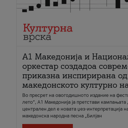
А1 Македонија и Национа
оркестар создадоа совре
приказна инспирирана од
македонското културно н
Во пресрет на овогодишното издание на фест
лето“, А1 Македонија ја претстави кампањата 
централен дел е новата џез-интерпретација н
македонска народна песна „Билјан