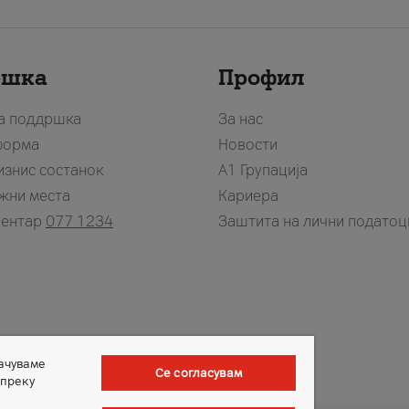
ршка
Профил
за поддршка
За нас
форма
Новости
изнис состанок
А1 Групација
жни места
Кариера
центар
077 1234
Заштита на лични податоц
зачуваме
Се согласувам
 преку