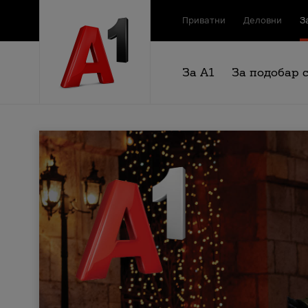
Приватни
Деловни
З
За А1
За подобар 