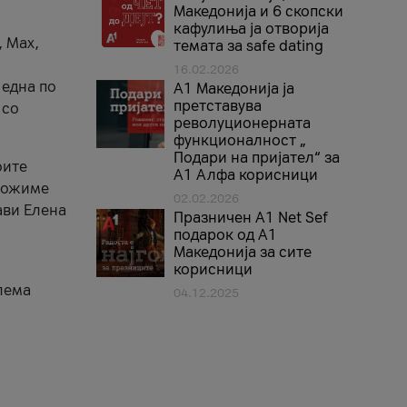
Македонија и 6 скопски
кафулиња ја отворија
, Max,
темата за safe dating
16.02.2026
 една по
А1 Македонија ја
претставува
 со
револуционерната
функционалност „
Подари на пријател“ за
оите
А1 Алфа корисници
зможиме
02.02.2026
ави Елена
Празничен A1 Net Sеf
подарок од А1
Македонија за сите
корисници
лема
04.12.2025