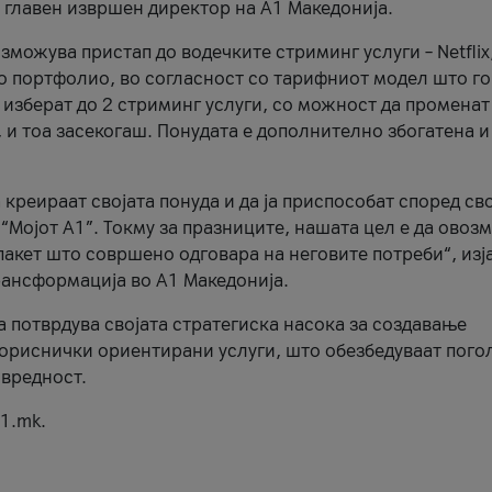
, главен извршен директор на А1 Македонија.
можува пристап до водечките стриминг услуги – Netflix
то портфолио, во согласност со тарифниот модел што го
изберат до 2 стриминг услуги, со можност да променат
, и тоа засекогаш. Понудата е дополнително збогатена и
 креираат својата понуда и да ја приспособат според св
 “Мојот А1”. Токму за празниците, нашата цел е да ово
пакет што совршено одговара на неговите потреби“, изј
рансформација во А1 Македонија.
а потврдува својата стратегиска насока за создавање
ориснички ориентирани услуги, што обезбедуваат пого
 вредност.
1.mk.