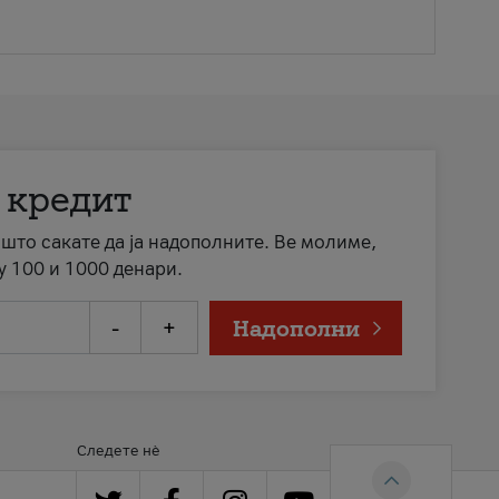
 кредит
а што сакате да ја надополните. Ве молиме,
у 100 и 1000 денари.
-
+
Надополни
Следете нè