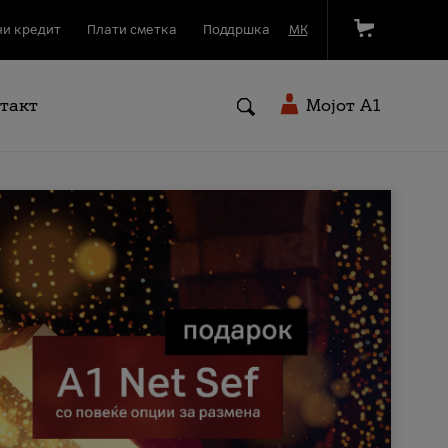
и кредит
Плати сметка
Поддршка
МК
такт
Мојот A1