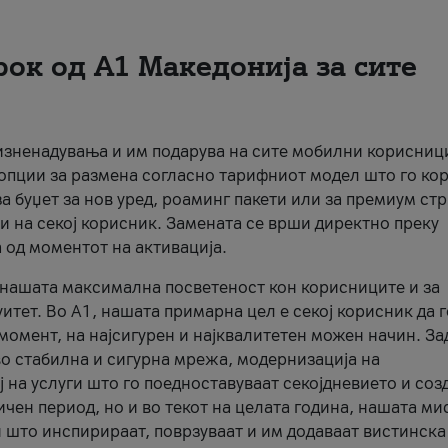
рок од А1 Македонија за сите
 изненадувања и им подарува на сите мобилни корисниц
 опции за размена согласно тарифниот модел што го кор
а буџет за нов уред, роаминг пакети или за премиум ст
и на секој корисник. Замената се врши директно преку
 од моментот на активација.
а нашата максимална посветеност кон корисниците и за
итет. Во А1, нашата примарна цел е секој корисник да 
момент, на најсигурен и најквалитетен можен начин. За
о стабилна и сигурна мрежа, модернизација на
 на услуги што го поедноставуваат секојдневието и соз
чен период, но и во текот на целата година, нашата ми
и што инспирираат, поврзуваат и им додаваат вистинска