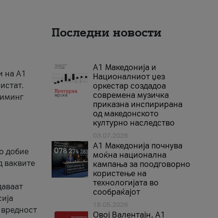
Последни новости
А1 Македонија и
и на A1
Националниот џез
истат.
оркестар создадоа
современа музичка
риминг
приказна инспирирана
од македонското
културно наследство
03.07.2026
A1 Македонија почнува
го добие
моќна национална
д ваквите
кампања за поодговорно
користење на
технологијата во
даваат
сообраќајот
сија
18.05.2026
 вредност
Овој Валентајн, A1