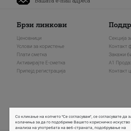
Брзи линкови
Подд
Ценовници
Секција 
Услови за користење
Контакт 
Плати сметка
Закажи б
Активирајте Е-сметка
A1 Прода
Припејд регистрација
Контакт 
Со кликање на копчето "Се согласувам", се согласувате да 
Member of
колачиња за да го подобриме Вашето корисничко искуство
анализа на употребата на веб-страната, подобрување на