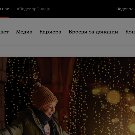
а нас
#ПодобарОнлајн
Надополн
свет
Медиа
Кариера
Броеви за донации
Кон