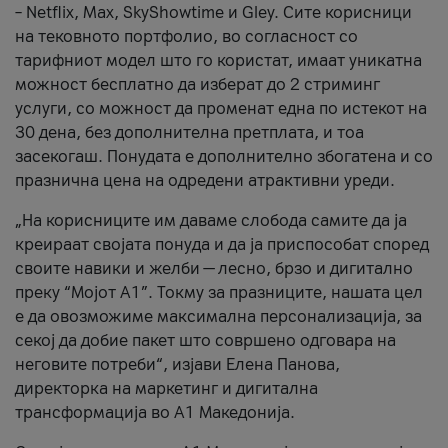
– Netflix, Max, SkyShowtime и Gley. Сите корисници
на тековното портфолио, во согласност со
тарифниот модел што го користат, имаат уникатна
можност бесплатно да изберат до 2 стриминг
услуги, со можност да променат една по истекот на
30 дена, без дополнителна претплата, и тоа
засекогаш. Понудата е дополнително збогатена и со
празнична цена на одредени атрактивни уреди.
„На корисниците им даваме слобода самите да ја
креираат својата понуда и да ја приспособат според
своите навики и желби — лесно, брзо и дигитално
преку “Мојот А1”. Токму за празниците, нашата цел
е да овозможиме максимална персонализација, за
секој да добие пакет што совршено одговара на
неговите потреби“, изјави Елена Панова,
директорка на маркетинг и дигитална
трансформација во А1 Македонија.