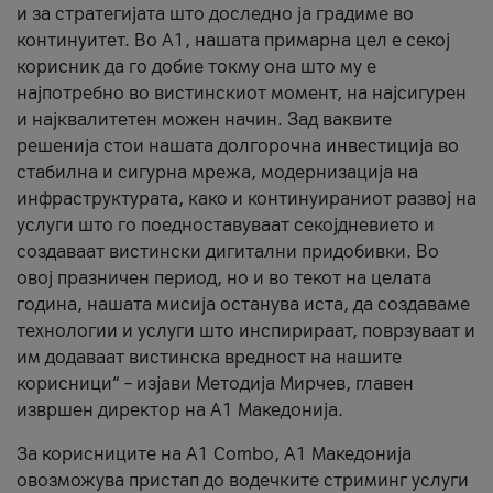
и за стратегијата што доследно ја градиме во
континуитет. Во А1, нашата примарна цел е секој
корисник да го добие токму она што му е
најпотребно во вистинскиот момент, на најсигурен
и најквалитетен можен начин. Зад ваквите
решенија стои нашата долгорочна инвестиција во
стабилна и сигурна мрежа, модернизација на
инфраструктурата, како и континуираниот развој на
услуги што го поедноставуваат секојдневието и
создаваат вистински дигитални придобивки. Во
овој празничен период, но и во текот на целата
година, нашата мисија останува иста, да создаваме
технологии и услуги што инспирираат, поврзуваат и
им додаваат вистинска вредност на нашите
корисници“ – изјави Методија Мирчев, главен
извршен директор на А1 Македонија.
За корисниците на A1 Combo, А1 Македонија
овозможува пристап до водечките стриминг услуги