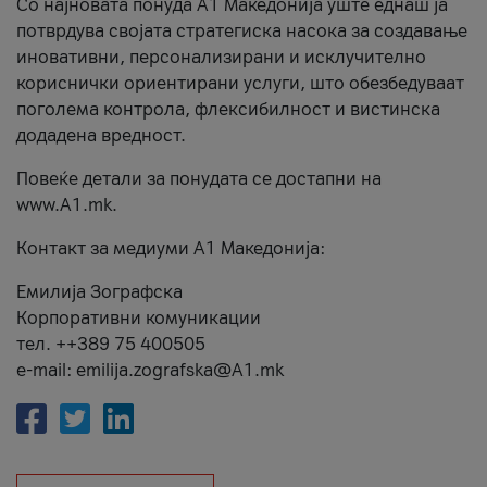
Со најновата понуда А1 Македонија уште еднаш ја
потврдува својата стратегиска насока за создавање
иновативни, персонализирани и исклучително
кориснички ориентирани услуги, што обезбедуваат
поголема контрола, флексибилност и вистинска
додадена вредност.
Повеќе детали за понудата се достапни на
www.А1.mk.
Контакт за медиуми А1 Македонија:
Емилија Зографска
Корпоративни комуникации
тел. ++389 75 400505
e-mail: emilija.zografska@A1.mk