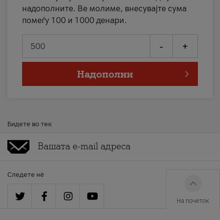
надополните. Ве молиме, внесувајте сума
помеѓу 100 и 1000 денари.
-
+
Надополни
Бидете во тек
Следете нè
На почеток