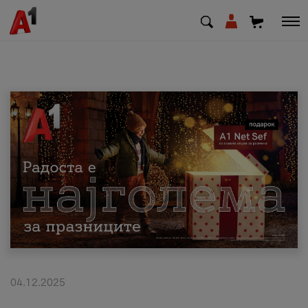
МК
EN
SQ
Приватни
Деловни
Поддршка
Надополни кредит
04.12.2025
Плати сметка