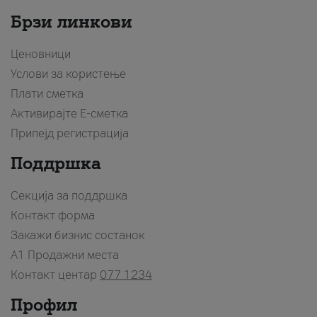
Брзи линкови
Ценовници
Услови за користење
Плати сметка
Активирајте Е-сметка
Припејд регистрација
Поддршка
Секција за поддршка
Контакт форма
Закажи бизнис состанок
A1 Продажни места
Контакт центар
077 1234
Профил