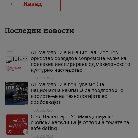
Назад
Последни новости
А1 Македонија и Националниот џез
оркестар создадоа современа музичка
приказна инспирирана од македонското
културно наследство
03.07.2026
A1 Македонија почнува моќна
национална кампања за поодговорно
користење на технологијата во
сообраќајот
18.05.2026
Овој Валентајн, A1 Македонија и 6
скопски кафулиња ја отворија темата за
safe dating
16.02.2026