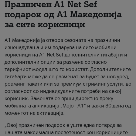
Празничен A1 Net Sеf
За нас
подарок од А1 Македонија
за сите корисници
#ПодобарОнлајн
А1 Македонија ја отвора сезоната на празнични
изненадувања и им подарува на сите мобилни
корисници на A1 Net Sef дополнителни гигабајти и
дополнителни опции за размена согласно
тарифниот модел што го користат. Дополнителните
гигабајти може да се разменат за буџет за нов уред,
роаминг пакети или за премиум стриминг услуги, во
согласност со индивидуалните потреби на секој
корисник. Замената се врши директно преку
мобилната апликација „Мојот А1“ и важи 30 дена од
моментот на активација.
„Овој празничен подарок е уште една потврда за
нашата максимална посветеност кон корисниците