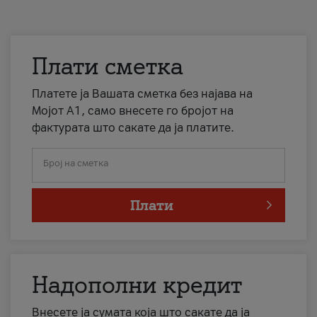
Плати сметка
Платете ја Вашата сметка без најава на
Мојот А1, само внесете го бројот на
фактурата што сакате да ја платите.
Број на сметка
Плати
Надополни кредит
Внесете ја сумата која што сакате да ја