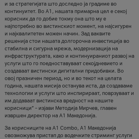
и за стратегијата што доследно ја градиме во
континуитет. Во А1, нашата примарна цел е секој
корисник да го добие токму она што му е
најпотребно во вистинскиот момент, на најсигурен
и најквалитетен можен начин. Зад ваквите
решенија стои нашата долгорочна инвестиција во
стабилна и сигурна мрежа, модернизација на
инфраструктурата, како и континуираниот развој на
услуги што го поедноставуваат секојдневието и
создаваат вистински дигитални придобивки. Во
овој празничен период, но и во текот на целата
година, нашата мисија останува иста, да создаваме
технологии и услуги што инспирираат, поврзуваат и
им додаваат вистинска вредност на нашите
корисници“ – изјави Методија Мирчев, главен
извршен директор на А1 Македонија.
За корисниците на A1 Combo, А1 Македонија
овозможува пристап до водечките стриминг услуги