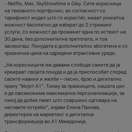
– Netflix, Max, SkyShowtime и Gley. Сите корисници
на тековното портфолио, во согласност со
тарифниот модел што го користат, имаат уникатна
можност бесплатно да изберат до 2 стриминг
услуги, со можност да променат една по истекот на
30 дена, без дополнителна претплата, и тоа
засекогаш. Понудата е дополнително збогатена и со
празнична цена на одредени атрактивни уреди.
„На корисниците им даваме слобода самите да ја
креираат својата понуда и да ја приспособат според
своите навики и желби — лесно, брзо и дигитално
преку “Мојот А1”. Токму за празниците, нашата цел
е да овозможиме максимална персонализација, за
секој да добие пакет што совршено одговара на
неговите потреби“, изјави Елена Панова,
директорка на маркетинг и дигитална
трансформација во А1 Македонија.