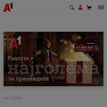
МК
EN
SQ
Приватни
Деловни
Поддршка
Надополни кредит
04.12.2025
Плати сметка