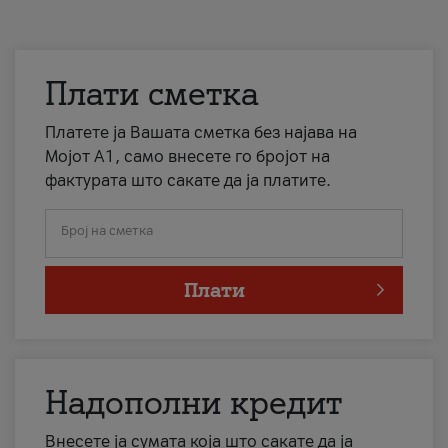
Плати сметка
Платете ја Вашата сметка без најава на
Мојот А1, само внесете го бројот на
фактурата што сакате да ја платите.
Број на сметка
Плати
Надополни кредит
Внесете ја сумата која што сакате да ја