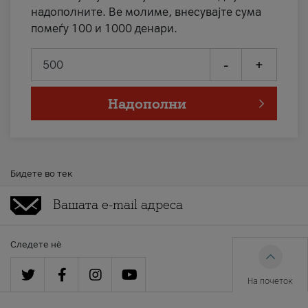
надополните. Ве молиме, внесувајте сума
помеѓу 100 и 1000 денари.
-
+
Надополни
Бидете во тек
Следете нè
На почеток