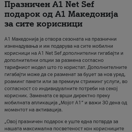
Празничен A1 Net Sеf
За нас
подарок од А1 Македонија
за сите корисници
#ПодобарОнлајн
А1 Македонија ја отвора сезоната на празнични
изненадувања и им подарува на сите мобилни
корисници на A1 Net Sef дополнителни гигабајти и
дополнителни опции за размена согласно
тарифниот модел што го користат. Дополнителните
гигабајти може да се разменат за буџет за нов уред,
роаминг пакети или за премиум стриминг услуги, во
согласност со индивидуалните потреби на секој
корисник. Замената се врши директно преку
мобилната апликација „Мојот А1“ и важи 30 дена од
моментот на активација.
„Овој празничен подарок е уште една потврда за
нашата максимална посветеност кон корисниците