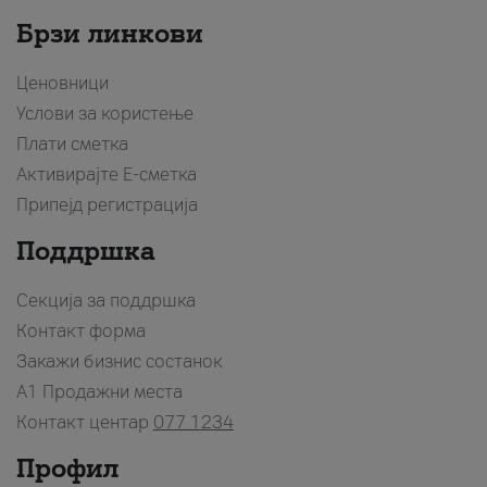
Брзи линкови
Ценовници
Услови за користење
Плати сметка
Активирајте Е-сметка
Припејд регистрација
Поддршка
Секција за поддршка
Контакт форма
Закажи бизнис состанок
A1 Продажни места
Контакт центар
077 1234
Профил