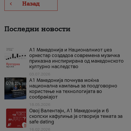
Назад
Последни новости
А1 Македонија и Националниот џез
оркестар создадоа современа музичка
приказна инспирирана од македонското
културно наследство
03.07.2026
A1 Македонија почнува моќна
национална кампања за поодговорно
користење на технологијата во
сообраќајот
18.05.2026
Овој Валентајн, A1 Македонија и 6
скопски кафулиња ја отворија темата за
safe dating
16.02.2026