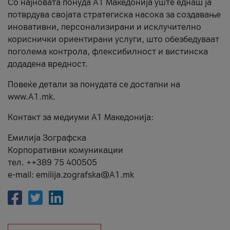
Со најновата понуда А1 Македонија уште еднаш ја
потврдува својата стратегиска насока за создавање
иновативни, персонализирани и исклучително
кориснички ориентирани услуги, што обезбедуваат
поголема контрола, флексибилност и вистинска
додадена вредност.
Повеќе детали за понудата се достапни на
www.А1.mk.
Контакт за медиуми А1 Македонија:
Емилија Зографска
Корпоративни комуникации
тел. ++389 75 400505
e-mail: emilija.zografska@A1.mk