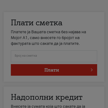
Плати сметка
Платете ја Вашата сметка без најава на
Мојот А1, само внесете го бројот на
фактурата што сакате да ја платите.
Број на сметка
Плати
Надополни кредит
Внесете ја сумата која што сакате да ја