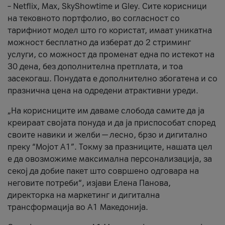
– Netflix, Max, SkyShowtime и Gley. Сите корисници
на тековното портфолио, во согласност со
тарифниот модел што го користат, имаат уникатна
можност бесплатно да изберат до 2 стриминг
услуги, со можност да променат една по истекот на
30 дена, без дополнителна претплата, и тоа
засекогаш. Понудата е дополнително збогатена и со
празнична цена на одредени атрактивни уреди.
„На корисниците им даваме слобода самите да ја
креираат својата понуда и да ја приспособат според
своите навики и желби — лесно, брзо и дигитално
преку “Мојот А1”. Токму за празниците, нашата цел
е да овозможиме максимална персонализација, за
секој да добие пакет што совршено одговара на
неговите потреби“, изјави Елена Панова,
директорка на маркетинг и дигитална
трансформација во А1 Македонија.