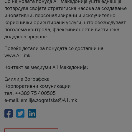
Со најновата понуда А1 Македонија уште еднаш ја
потврдува својата стратегиска насока за создавање
иновативни, персонализирани и исклучително
кориснички ориентирани услуги, што обезбедуваат
поголема контрола, флексибилност и вистинска
додадена вредност.
Повеќе детали за понудата се достапни на
www.А1.mk.
Контакт за медиуми А1 Македонија:
Емилија Зографска
Корпоративни комуникации
тел. ++389 75 400505
e-mail: emilija.zografska@A1.mk