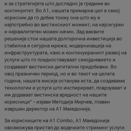
и за стратегијата што доследно ја градиме во
континуитет. Во А1, нашата примарна цел е секој
корисник да го добие токму она што му е
најпотребно во вистинскиот момент, на најсигурен
и најквалитетен можен начин. Зад ваквите
решенија стои нашата долгорочна инвестиција во
стабилна и сигурна мрежа, модернизација на
инфраструктурата, како и континуираниот развој на
услуги што го поедноставуваат секојдневието и
создаваат вистински дигитални придобивки. Во
овој празничен период, но и во текот на целата
година, нашата мисија останува иста, да создаваме
технологии и услуги што инспирираат, поврзуваат и
им додаваат вистинска вредност на нашите
корисници“ – изјави Методија Мирчев, главен
извршен директор на А1 Македонија.
За корисниците на A1 Combo, А1 Македонија
овозможува пристап до водечките стриминг услуги