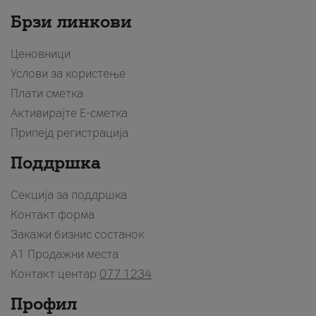
Брзи линкови
Ценовници
Услови за користење
Плати сметка
Активирајте Е-сметка
Припејд регистрација
Поддршка
Секција за поддршка
Контакт форма
Закажи бизнис состанок
A1 Продажни места
Контакт центар
077 1234
Профил