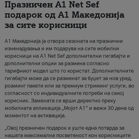
Празничен A1 Net Sеf
За нас
подарок од А1 Македонија
за сите корисници
#ПодобарОнлајн
А1 Македонија ја отвора сезоната на празнични
изненадувања и им подарува на сите мобилни
корисници на A1 Net Sef дополнителни гигабајти и
дополнителни опции за размена согласно
тарифниот модел што го користат. Дополнителните
гигабајти може да се разменат за буџет за нов уред,
роаминг пакети или за премиум стриминг услуги, во
согласност со индивидуалните потреби на секој
корисник. Замената се врши директно преку
мобилната апликација „Мојот А1“ и важи 30 дена од
моментот на активација.
„Овој празничен подарок е уште една потврда за
нашата максимална посветеност кон корисниците