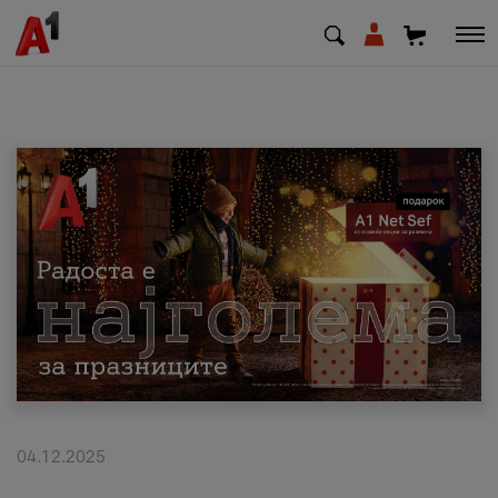
МК
EN
SQ
Приватни
Деловни
Поддршка
Надополни кредит
04.12.2025
Плати сметка