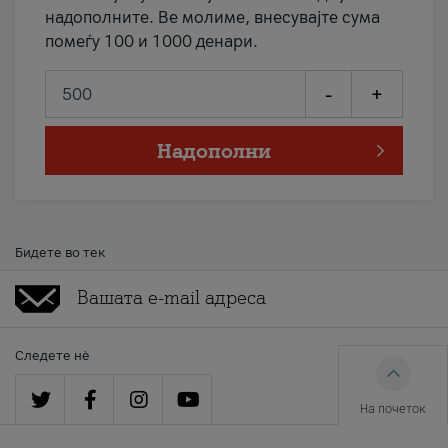
надополните. Ве молиме, внесувајте сума
помеѓу 100 и 1000 денари.
-
+
Надополни
Бидете во тек
Следете нè
На почеток