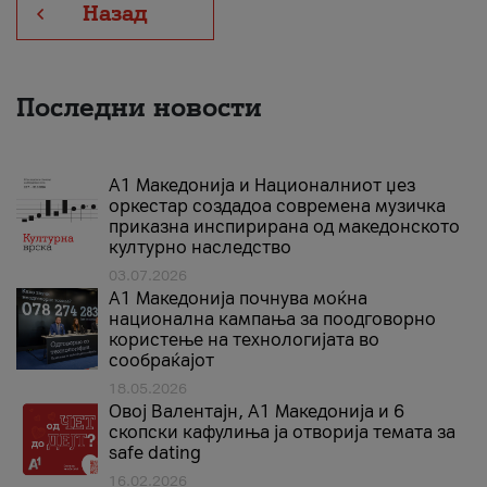
Назад
Последни новости
А1 Македонија и Националниот џез
оркестар создадоа современа музичка
приказна инспирирана од македонското
културно наследство
03.07.2026
A1 Македонија почнува моќна
национална кампања за поодговорно
користење на технологијата во
сообраќајот
18.05.2026
Овој Валентајн, A1 Македонија и 6
скопски кафулиња ја отворија темата за
safe dating
16.02.2026