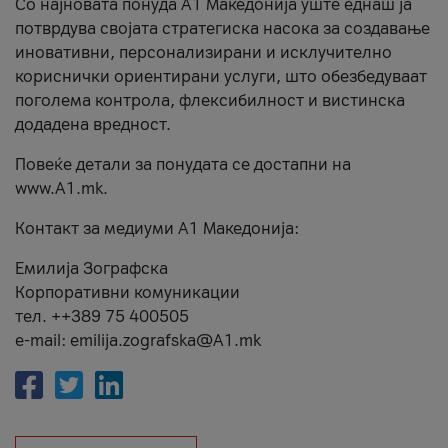
Со најновата понуда А1 Македонија уште еднаш ја
потврдува својата стратегиска насока за создавање
иновативни, персонализирани и исклучително
кориснички ориентирани услуги, што обезбедуваат
поголема контрола, флексибилност и вистинска
додадена вредност.
Повеќе детали за понудата се достапни на
www.А1.mk.
Контакт за медиуми А1 Македонија:
Емилија Зографска
Корпоративни комуникации
тел. ++389 75 400505
e-mail: emilija.zografska@A1.mk