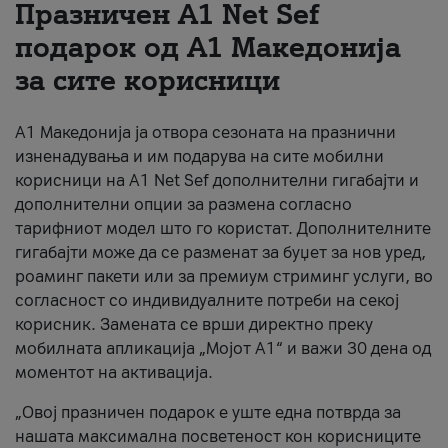
Празничен A1 Net Sеf
За нас
подарок од А1 Македонија
за сите корисници
#ПодобарОнлајн
А1 Македонија ја отвора сезоната на празнични
изненадувања и им подарува на сите мобилни
корисници на A1 Net Sef дополнителни гигабајти и
дополнителни опции за размена согласно
тарифниот модел што го користат. Дополнителните
гигабајти може да се разменат за буџет за нов уред,
роаминг пакети или за премиум стриминг услуги, во
согласност со индивидуалните потреби на секој
корисник. Замената се врши директно преку
мобилната апликација „Мојот А1“ и важи 30 дена од
моментот на активација.
„Овој празничен подарок е уште една потврда за
нашата максимална посветеност кон корисниците