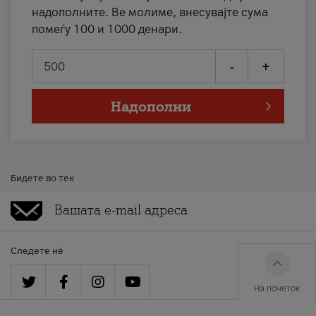
надополните. Ве молиме, внесувајте сума
помеѓу 100 и 1000 денари.
-
+
Надополни
Бидете во тек
Следете нè
На почеток