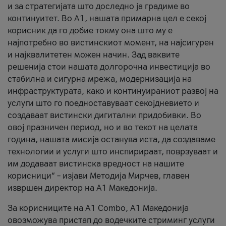
и за стратегијата што доследно ја градиме во
континуитет. Во А1, нашата примарна цел е секој
корисник да го добие токму она што му е
најпотребно во вистинскиот момент, на најсигурен
и најквалитетен можен начин. Зад ваквите
решенија стои нашата долгорочна инвестиција во
стабилна и сигурна мрежа, модернизација на
инфраструктурата, како и континуираниот развој на
услуги што го поедноставуваат секојдневието и
создаваат вистински дигитални придобивки. Во
овој празничен период, но и во текот на целата
година, нашата мисија останува иста, да создаваме
технологии и услуги што инспирираат, поврзуваат и
им додаваат вистинска вредност на нашите
корисници“ – изјави Методија Мирчев, главен
извршен директор на А1 Македонија.
За корисниците на A1 Combo, А1 Македонија
овозможува пристап до водечките стриминг услуги