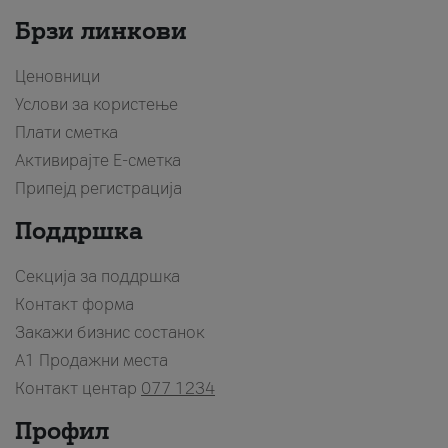
Брзи линкови
Ценовници
Услови за користење
Плати сметка
Активирајте Е-сметка
Припејд регистрација
Поддршка
Секција за поддршка
Контакт форма
Закажи бизнис состанок
A1 Продажни места
Контакт центар
077 1234
Профил