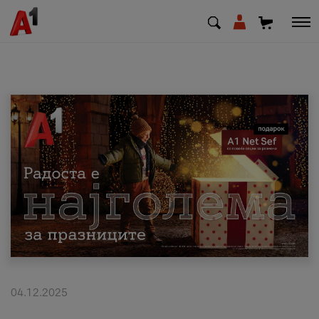
МК
EN
SQ
Приватни
Деловни
Поддршка
Надополни кредит
04.12.2025
Плати сметка