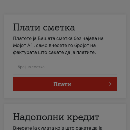
Плати сметка
Платете ја Вашата сметка без најава на
Мојот А1, само внесете го бројот на
фактурата што сакате да ја платите.
Број на сметка
Плати
Надополни кредит
Внесете ја сумата која што сакате да ја