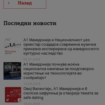
Назад
Последни новости
А1 Македонија и Националниот џез
оркестар создадоа современа музичка
приказна инспирирана од македонското
културно наследство
03.07.2026
A1 Македонија почнува моќна
национална кампања за поодговорно
користење на технологијата во
сообраќајот
18.05.2026
Овој Валентајн, A1 Македонија и 6
скопски кафулиња ја отворија темата за
safe dating
16.02.2026