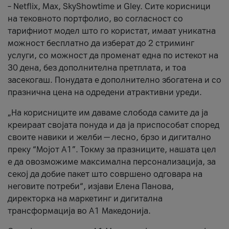
– Netflix, Max, SkyShowtime и Gley. Сите корисници
на тековното портфолио, во согласност со
тарифниот модел што го користат, имаат уникатна
можност бесплатно да изберат до 2 стриминг
услуги, со можност да променат една по истекот на
30 дена, без дополнителна претплата, и тоа
засекогаш. Понудата е дополнително збогатена и со
празнична цена на одредени атрактивни уреди.
„На корисниците им даваме слобода самите да ја
креираат својата понуда и да ја приспособат според
своите навики и желби — лесно, брзо и дигитално
преку “Мојот А1”. Токму за празниците, нашата цел
е да овозможиме максимална персонализација, за
секој да добие пакет што совршено одговара на
неговите потреби“, изјави Елена Панова,
директорка на маркетинг и дигитална
трансформација во А1 Македонија.