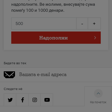
надополните. Ве молиме, внесувајте сума
помеѓу 100 и 1000 денари.
-
+
Надополни
Бидете во тек
Следете нè
На почеток