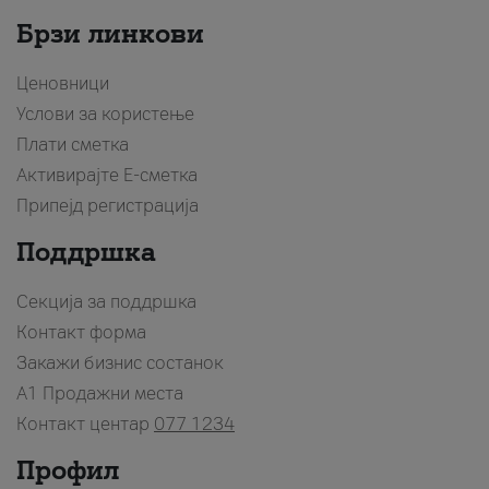
Брзи линкови
Ценовници
Услови за користење
Плати сметка
Активирајте Е-сметка
Припејд регистрација
Поддршка
Секција за поддршка
Контакт форма
Закажи бизнис состанок
A1 Продажни места
Контакт центар
077 1234
Профил