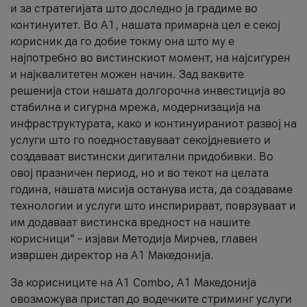
и за стратегијата што доследно ја градиме во
континуитет. Во А1, нашата примарна цел е секој
корисник да го добие токму она што му е
најпотребно во вистинскиот момент, на најсигурен
и најквалитетен можен начин. Зад ваквите
решенија стои нашата долгорочна инвестиција во
стабилна и сигурна мрежа, модернизација на
инфраструктурата, како и континуираниот развој на
услуги што го поедноставуваат секојдневието и
создаваат вистински дигитални придобивки. Во
овој празничен период, но и во текот на целата
година, нашата мисија останува иста, да создаваме
технологии и услуги што инспирираат, поврзуваат и
им додаваат вистинска вредност на нашите
корисници“ – изјави Методија Мирчев, главен
извршен директор на А1 Македонија.
За корисниците на A1 Combo, А1 Македонија
овозможува пристап до водечките стриминг услуги