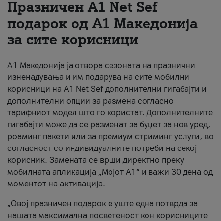
Празничен A1 Net Sеf
За нас
подарок од А1 Македонија
за сите корисници
#ПодобарОнлајн
А1 Македонија ја отвора сезоната на празнични
изненадувања и им подарува на сите мобилни
корисници на A1 Net Sef дополнителни гигабајти и
дополнителни опции за размена согласно
тарифниот модел што го користат. Дополнителните
гигабајти може да се разменат за буџет за нов уред,
роаминг пакети или за премиум стриминг услуги, во
согласност со индивидуалните потреби на секој
корисник. Замената се врши директно преку
мобилната апликација „Мојот А1“ и важи 30 дена од
моментот на активација.
„Овој празничен подарок е уште една потврда за
нашата максимална посветеност кон корисниците