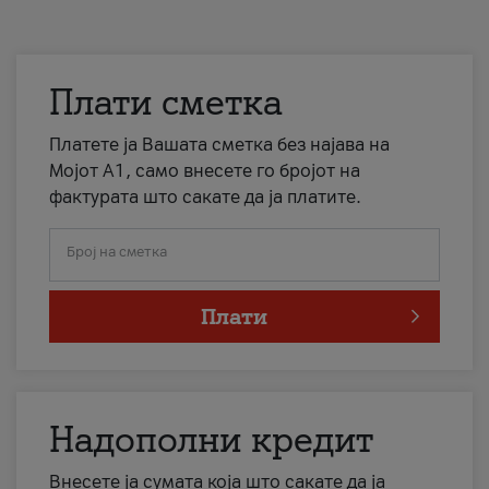
Плати сметка
Платете ја Вашата сметка без најава на
Мојот А1, само внесете го бројот на
фактурата што сакате да ја платите.
Број на сметка
Плати
Надополни кредит
Внесете ја сумата која што сакате да ја