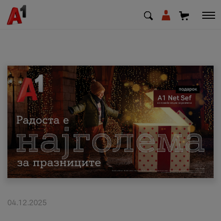
МК
EN
SQ
Приватни
Деловни
Поддршка
Надополни кредит
04.12.2025
Плати сметка