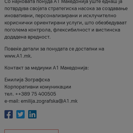
Со најновата понуда А1 Македонија уште еднаш ја
потврдува својата стратегиска насока за создавање
иновативни, персонализирани и исклучително
кориснички ориентирани услуги, што обезбедуваат
поголема контрола, флексибилност и вистинска
додадена вредност.
Повеќе детали за понудата се достапни на
www.А1.mk.
Контакт за медиуми А1 Македонија:
Емилија Зографска
Корпоративни комуникации
тел. ++389 75 400505
e-mail: emilija.zografska@A1.mk