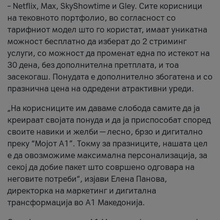
– Netflix, Max, SkyShowtime и Gley. Сите корисници
на тековното портфолио, во согласност со
тарифниот модел што го користат, имаат уникатна
можност бесплатно да изберат до 2 стриминг
услуги, со можност да променат една по истекот на
30 дена, без дополнителна претплата, и тоа
засекогаш. Понудата е дополнително збогатена и со
празнична цена на одредени атрактивни уреди.
„На корисниците им даваме слобода самите да ја
креираат својата понуда и да ја приспособат според
своите навики и желби — лесно, брзо и дигитално
преку “Мојот А1”. Токму за празниците, нашата цел
е да овозможиме максимална персонализација, за
секој да добие пакет што совршено одговара на
неговите потреби“, изјави Елена Панова,
директорка на маркетинг и дигитална
трансформација во А1 Македонија.