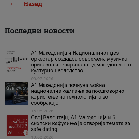
Назад
Последни новости
А1 Македонија и Националниот џез
оркестар создадоа современа музичка
приказна инспирирана од македонското
културно наследство
03.07.2026
A1 Македонија почнува моќна
национална кампања за поодговорно
користење на технологијата во
сообраќајот
18.05.2026
Овој Валентајн, A1 Македонија и 6
скопски кафулиња ја отворија темата за
safe dating
16.02.2026