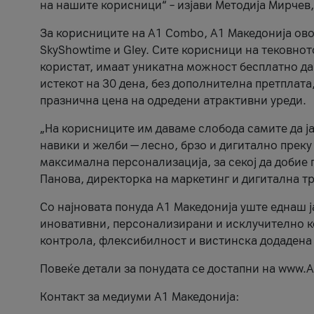
на нашите корисници“ – изјави Методија Мирчев
За корисниците на A1 Combo, А1 Македонија овоз
SkyShowtime и Gley. Сите корисници на тековно
користат, имаат уникатна можност бесплатно да 
истекот на 30 дена, без дополнителна претплата
празнична цена на одредени атрактивни уреди.
„На корисниците им даваме слобода самите да ја
навики и желби — лесно, брзо и дигитално преку
максимална персонализација, за секој да добие 
Панова, директорка на маркетинг и дигитална т
Со најновата понуда А1 Македонија уште еднаш ј
иновативни, персонализирани и исклучително к
контрола, флексибилност и вистинска додадена
Повеќе детали за понудата се достапни на www.А
Контакт за медиуми А1 Македонија: