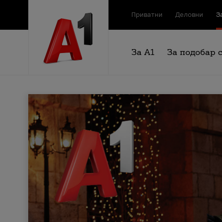
Приватни
Деловни
З
За А1
За подобар 