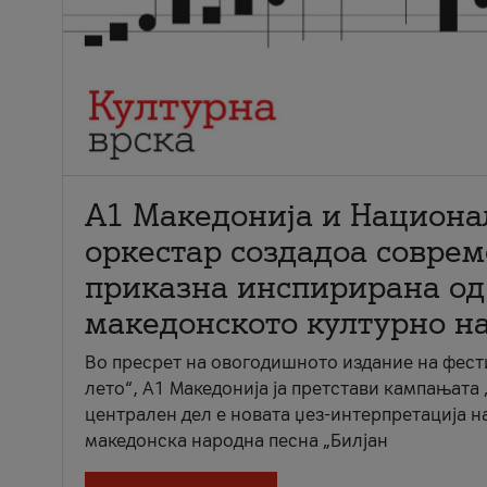
А1 Македонија и Национа
оркестар создадоа совре
приказна инспирирана од
македонското културно н
Во пресрет на овогодишното издание на фест
лето“, А1 Македонија ја претстави кампањата 
централен дел е новата џез-интерпретација н
македонска народна песна „Билјан