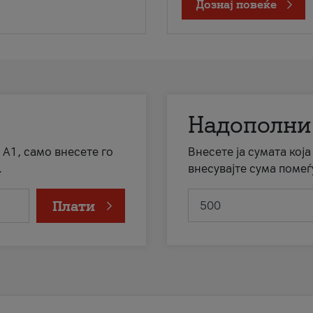
Дознај повеќе
Надополни
 А1, само внесете го
Внесете ја сумата кој
.
внесувајте сума помеѓ
Плати