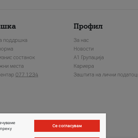
ршка
Профил
за поддршка
За нас
форма
Новости
изнис состанок
А1 Групација
жни места
Кариера
центар
077 1234
Заштита на лични податоц
зачуваме
Се согласувам
 преку