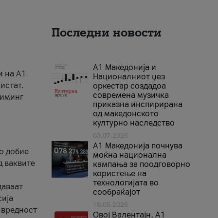
Последни новости
А1 Македонија и
и на A1
Националниот џез
истат.
оркестар создадоа
современа музичка
риминг
приказна инспирирана
од македонското
културно наследство
03.07.2026
A1 Македонија почнува
го добие
моќна национална
д ваквите
кампања за поодговорно
користење на
технологијата во
даваат
сообраќајот
сија
18.05.2026
 вредност
Овој Валентајн, A1