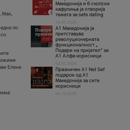
Македонија и 6 скопски
кафулиња ја отворија
, Max,
темата за safe dating
16.02.2026
 една по
А1 Македонија ја
претставува
 со
револуционерната
функционалност „
Подари на пријател“ за
оите
А1 Алфа корисници
зможиме
02.02.2026
ави Елена
Празничен A1 Net Sеf
подарок од А1
Македонија за сите
корисници
лема
04.12.2025