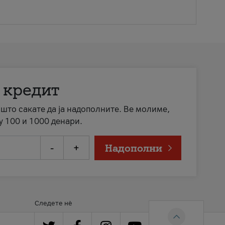
 кредит
а што сакате да ја надополните. Ве молиме,
у 100 и 1000 денари.
-
+
Надополни
Следете нè