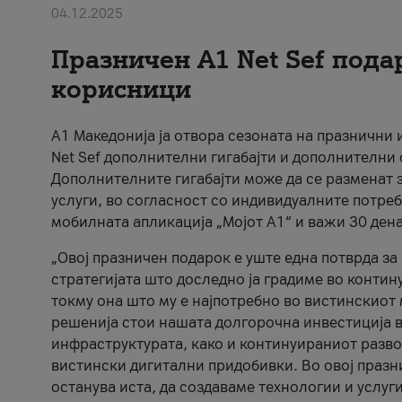
04.12.2025
Празничен A1 Net Sеf пода
корисници
А1 Македонија ја отвора сезоната на празнични
Net Sef дополнителни гигабајти и дополнителни
Дополнителните гигабајти може да се разменат з
услуги, во согласност со индивидуалните потреб
мобилната апликација „Мојот А1“ и важи 30 дена
„Овој празничен подарок е уште една потврда з
стратегијата што доследно ја градиме во контину
токму она што му е најпотребно во вистинскиот 
решенија стои нашата долгорочна инвестиција в
инфраструктурата, како и континуираниот развој
вистински дигитални придобивки. Во овој празни
останува иста, да создаваме технологии и услуг