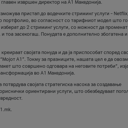
, главен извршен директор на А1 Македонија.
можува пристап до водечките стриминг услуги – Netflix
то портфолио, во согласност со тарифниот модел што го
изберат до 2 стриминг услуги, со можност да променат
, и тоа засекогаш. Понудата е дополнително збогатена и
 креираат својата понуда и да ја приспособат според св
 “Мојот А1”. Токму за празниците, нашата цел е да ово
пакет што совршено одговара на неговите потреби“, изј
рансформација во А1 Македонија.
а потврдува својата стратегиска насока за создавање
ориснички ориентирани услуги, што обезбедуваат пого
 вредност.
1.mk.