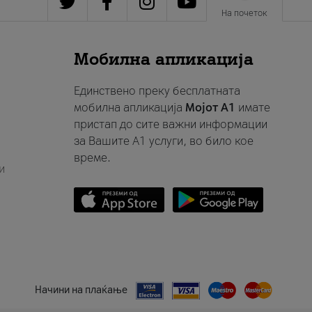
На почеток
Мобилна апликација
Единствено преку бесплатната
мобилна апликација
Мојот A1
имате
пристап до сите важни информации
за Вашите A1 услуги, во било кое
време.
и
Начини на плаќање