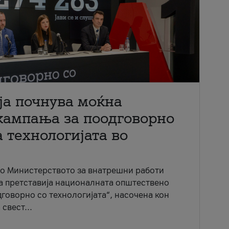
ја почнува моќна
кампања за поодговорно
 технологијата во
со Министерството за внатрешни работи
ја претставија националната општествено
говорно со технологијата“, насочена кон
свест...