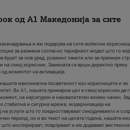
рок од А1 Македонија за сите
 изненадувања и им подарува на сите мобилни корисниц
 опции за размена согласно тарифниот модел што го кор
а буџет за нов уред, роаминг пакети или за премиум ст
и на секој корисник. Замената се врши директно преку
 од моментот на активација.
а нашата максимална посветеност кон корисниците и за
итет. Во А1, нашата примарна цел е секој корисник да 
момент, на најсигурен и најквалитетен можен начин. За
о стабилна и сигурна мрежа, модернизација на
 на услуги што го поедноставуваат секојдневието и соз
чен период, но и во текот на целата година, нашата ми
и што инспирираат, поврзуваат и им додаваат вистинска