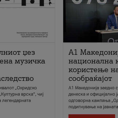
лниот џез
A1 Македони
мена музичка
национална 
користење на
аследство
сообраќајот
ивалот „Охридско
A1 Македонија заедно 
„Културна врска“, чиј
денеска и официјално 
а легендарната
одговорна кампања „Од
подигнување на јавната 