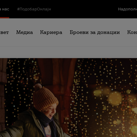
а нас
#ПодобарОнлајн
Надополн
свет
Медиа
Кариера
Броеви за донации
Кон