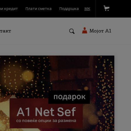
и кредит
Плати сметка
Поддршка
МК
такт
Мојот A1