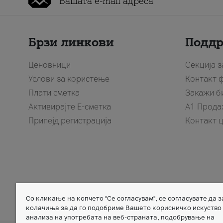
Брзи линкови
Подд
Ценовници
Секција 
Услови за користење
Контакт 
Плати сметка
Закажи б
Активирајте Е-сметка
A1 Прода
Припејд регистрација
Контакт 
Со кликање на копчето "Се согласувам", се согласувате да 
Member of
колачиња за да го подобриме Вашето корисничко искуство
анализа на употребата на веб-страната, подобрување на