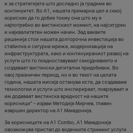
и за стратегијата што доследно ја градиме во
континуитет. Во А1, нашата примарна цел е секој
корисник да го добие токму она што му е
најпотребно во вистинскиот момент, на најсигурен
и најквалитетен можен начин. Зад ваквите
решенија стои нашата долгорочна инвестиција во
стабилна и сигурна мрежа, модернизација на
инфраструктурата, како и континуираниот развој на
услуги што го поедноставуваат секојдневието и
создаваат вистински дигитални придобивки. Во
овој празничен период, но и во текот на целата
година, нашата мисија останува иста, да создаваме
технологии и услуги што инспирираат, поврзуваат и
им додаваат вистинска вредност на нашите
корисници“ – изјави Методија Мирчев, главен
извршен директор на А1 Македонија.
За корисниците на A1 Combo, А1 Македонија
овозможува пристап до водечките стриминг услуги