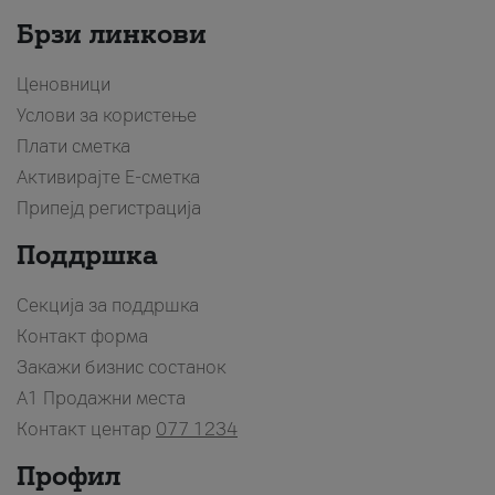
Брзи линкови
Ценовници
Услови за користење
Плати сметка
Активирајте Е-сметка
Припејд регистрација
Поддршка
Секција за поддршка
Контакт форма
Закажи бизнис состанок
A1 Продажни места
Контакт центар
077 1234
Профил