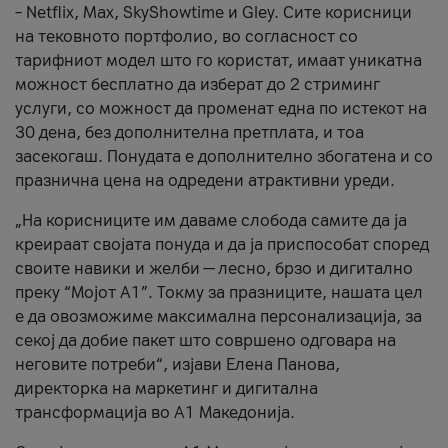
– Netflix, Max, SkyShowtime и Gley. Сите корисници
на тековното портфолио, во согласност со
тарифниот модел што го користат, имаат уникатна
можност бесплатно да изберат до 2 стриминг
услуги, со можност да променат една по истекот на
30 дена, без дополнителна претплата, и тоа
засекогаш. Понудата е дополнително збогатена и со
празнична цена на одредени атрактивни уреди.
„На корисниците им даваме слобода самите да ја
креираат својата понуда и да ја приспособат според
своите навики и желби — лесно, брзо и дигитално
преку “Мојот А1”. Токму за празниците, нашата цел
е да овозможиме максимална персонализација, за
секој да добие пакет што совршено одговара на
неговите потреби“, изјави Елена Панова,
директорка на маркетинг и дигитална
трансформација во А1 Македонија.