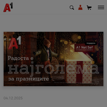
МК
EN
SQ
Приватни
Деловни
Поддршка
Надополни кредит
04.12.2025
Плати сметка