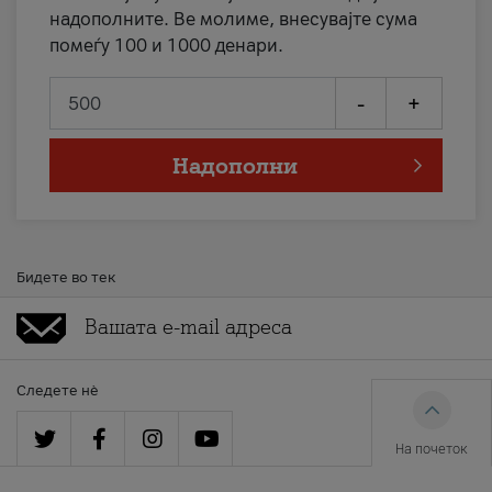
надополните. Ве молиме, внесувајте сума
помеѓу 100 и 1000 денари.
-
+
Надополни
Бидете во тек
Следете нè
На почеток