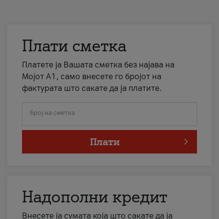
Плати сметка
Платете ја Вашата сметка без најава на
Мојот А1, само внесете го бројот на
фактурата што сакате да ја платите.
Број на сметка
Плати
Надополни кредит
Внесете ја сумата која што сакате да ја