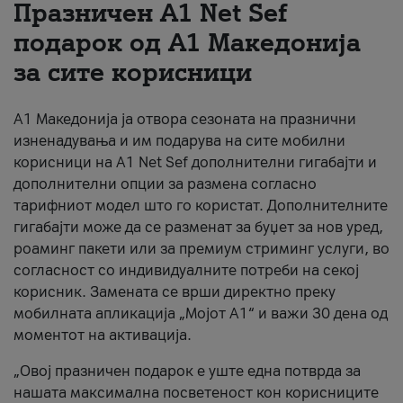
Празничен A1 Net Sеf
За нас
подарок од А1 Македонија
за сите корисници
#ПодобарОнлајн
А1 Македонија ја отвора сезоната на празнични
изненадувања и им подарува на сите мобилни
корисници на A1 Net Sef дополнителни гигабајти и
дополнителни опции за размена согласно
тарифниот модел што го користат. Дополнителните
гигабајти може да се разменат за буџет за нов уред,
роаминг пакети или за премиум стриминг услуги, во
согласност со индивидуалните потреби на секој
корисник. Замената се врши директно преку
мобилната апликација „Мојот А1“ и важи 30 дена од
моментот на активација.
„Овој празничен подарок е уште една потврда за
нашата максимална посветеност кон корисниците