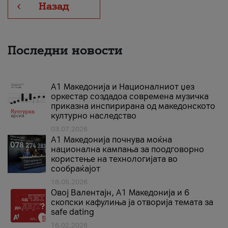
Назад
Последни новости
А1 Македонија и Националниот џез
оркестар создадоа современа музичка
приказна инспирирана од македонското
културно наследство
03.07.2026
A1 Македонија почнува моќна
национална кампања за поодговорно
користење на технологијата во
сообраќајот
18.05.2026
Овој Валентајн, A1 Македонија и 6
скопски кафулиња ја отворија темата за
safe dating
16.02.2026