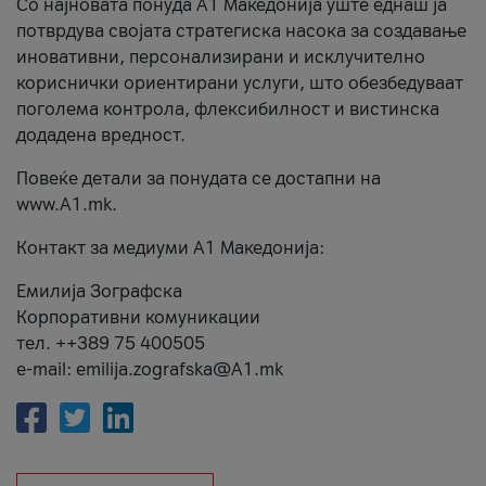
Со најновата понуда А1 Македонија уште еднаш ја
потврдува својата стратегиска насока за создавање
иновативни, персонализирани и исклучително
кориснички ориентирани услуги, што обезбедуваат
поголема контрола, флексибилност и вистинска
додадена вредност.
Повеќе детали за понудата се достапни на
www.А1.mk.
Контакт за медиуми А1 Македонија:
Емилија Зографска
Корпоративни комуникации
тел. ++389 75 400505
e-mail: emilija.zografska@A1.mk