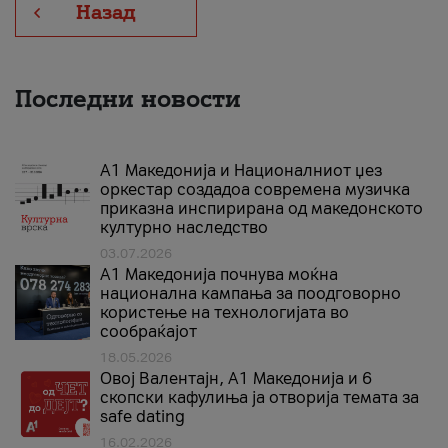
Назад
Последни новости
А1 Македонија и Националниот џез
оркестар создадоа современа музичка
приказна инспирирана од македонското
културно наследство
03.07.2026
A1 Македонија почнува моќна
национална кампања за поодговорно
користење на технологијата во
сообраќајот
18.05.2026
Овој Валентајн, A1 Македонија и 6
скопски кафулиња ја отворија темата за
safe dating
16.02.2026