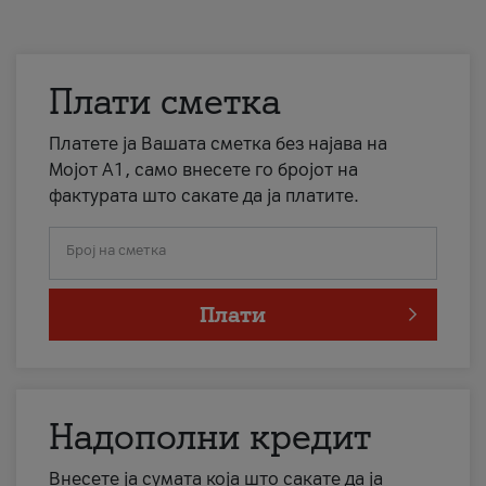
Плати сметка
Платете ја Вашата сметка без најава на
Мојот А1, само внесете го бројот на
фактурата што сакате да ја платите.
Број на сметка
Плати
Надополни кредит
Внесете ја сумата која што сакате да ја