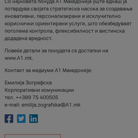
Со најновата понуда А1 Македонија уште еднаш ја
потврдува својата стратегиска насока за создавање
иновативни, персонализирани и исклучително
кориснички ориентирани услуги, што обезбедуваат
поголема контрола, флексибилност и вистинска
додадена вредност.
Повеќе детали за понудата се достапни на
www.А1.mk.
Контакт за медиуми А1 Македонија:
Емилија Зографска
Корпоративни комуникации
тел. ++389 75 400505
e-mail: emilija.zografska@A1.mk