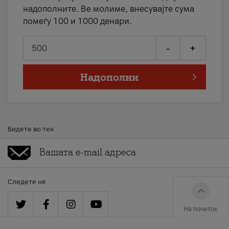
надополните. Ве молиме, внесувајте сума
помеѓу 100 и 1000 денари.
-
+
Надополни
Бидете во тек
Следете нè
На почеток