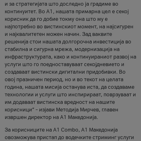
и за стратегијата што доследно ја градиме во
континуитет. Во А1, нашата примарна цел е секој
корисник да го добие токму она што му е
најпотребно во вистинскиот момент, на најсигурен
и најквалитетен можен начин. Зад ваквите
решенија стои нашата долгорочна инвестиција во
стабилна и сигурна мрежа, модернизација на
инфраструктурата, како и континуираниот развој на
услуги што го поедноставуваат секојдневието и
создаваат вистински дигитални придобивки. Во
овој празничен период, но и во текот на целата
година, нашата мисија останува иста, да создаваме
технологии и услуги што инспирираат, поврзуваат и
им додаваат вистинска вредност на нашите
корисници“ – изјави Методија Мирчев, главен
извршен директор на А1 Македонија.
За корисниците на A1 Combo, А1 Македонија
овозможува пристап до водечките стриминг услуги