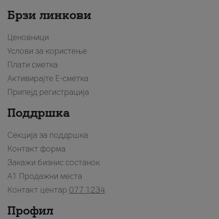
Брзи линкови
Ценовници
Услови за користење
Плати сметка
Активирајте Е-сметка
Припејд регистрација
Поддршка
Секција за поддршка
Контакт форма
Закажи бизнис состанок
A1 Продажни места
Контакт центар
077 1234
Профил