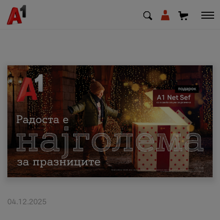
МК
EN
SQ
Приватни
Деловни
Поддршка
Надополни кредит
04.12.2025
Плати сметка