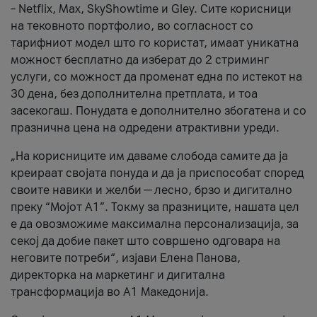
– Netflix, Max, SkyShowtime и Gley. Сите корисници
на тековното портфолио, во согласност со
тарифниот модел што го користат, имаат уникатна
можност бесплатно да изберат до 2 стриминг
услуги, со можност да променат една по истекот на
30 дена, без дополнителна претплата, и тоа
засекогаш. Понудата е дополнително збогатена и со
празнична цена на одредени атрактивни уреди.
„На корисниците им даваме слобода самите да ја
креираат својата понуда и да ја приспособат според
своите навики и желби — лесно, брзо и дигитално
преку “Мојот А1”. Токму за празниците, нашата цел
е да овозможиме максимална персонализација, за
секој да добие пакет што совршено одговара на
неговите потреби“, изјави Елена Панова,
директорка на маркетинг и дигитална
трансформација во А1 Македонија.