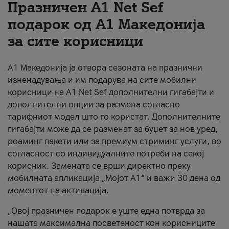
Празничен A1 Net Sеf
За нас
подарок од А1 Македонија
за сите корисници
#ПодобарОнлајн
А1 Македонија ја отвора сезоната на празнични
изненадувања и им подарува на сите мобилни
корисници на A1 Net Sef дополнителни гигабајти и
дополнителни опции за размена согласно
тарифниот модел што го користат. Дополнителните
гигабајти може да се разменат за буџет за нов уред,
роаминг пакети или за премиум стриминг услуги, во
согласност со индивидуалните потреби на секој
корисник. Замената се врши директно преку
мобилната апликација „Мојот А1“ и важи 30 дена од
моментот на активација.
„Овој празничен подарок е уште една потврда за
нашата максимална посветеност кон корисниците