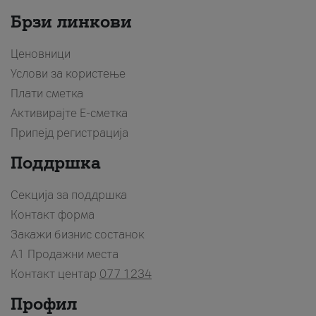
Брзи линкови
Ценовници
Услови за користење
Плати сметка
Активирајте Е-сметка
Припејд регистрација
Поддршка
Секција за поддршка
Контакт форма
Закажи бизнис состанок
A1 Продажни места
Контакт центар
077 1234
Профил