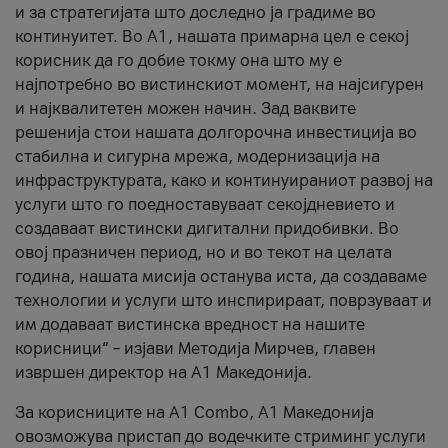
и за стратегијата што доследно ја градиме во
континуитет. Во А1, нашата примарна цел е секој
корисник да го добие токму она што му е
најпотребно во вистинскиот момент, на најсигурен
и најквалитетен можен начин. Зад ваквите
решенија стои нашата долгорочна инвестиција во
стабилна и сигурна мрежа, модернизација на
инфраструктурата, како и континуираниот развој на
услуги што го поедноставуваат секојдневието и
создаваат вистински дигитални придобивки. Во
овој празничен период, но и во текот на целата
година, нашата мисија останува иста, да создаваме
технологии и услуги што инспирираат, поврзуваат и
им додаваат вистинска вредност на нашите
корисници“ – изјави Методија Мирчев, главен
извршен директор на А1 Македонија.
За корисниците на A1 Combo, А1 Македонија
овозможува пристап до водечките стриминг услуги