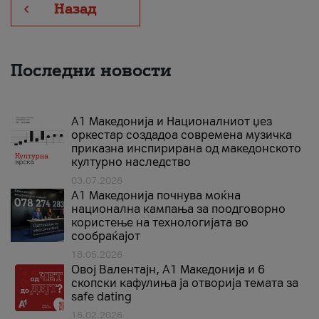
Назад
Последни новости
А1 Македонија и Националниот џез
оркестар создадоа современа музичка
приказна инспирирана од македонското
културно наследство
03.07.2026
A1 Македонија почнува моќна
национална кампања за поодговорно
користење на технологијата во
сообраќајот
18.05.2026
Овој Валентајн, A1 Македонија и 6
скопски кафулиња ја отворија темата за
safe dating
16.02.2026