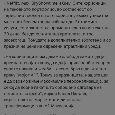
– Netflix, Max, SkyShowtime и Gley. Сите корисници
на тековното портфолио, во согласност со
тарифниот модел што го користат, имаат уникатна
можност бесплатно да изберат до 2 стриминг
услуги, со можност да променат една по истекот на
30 дена, без дополнителна претплата, и тоа
засекогаш. Понудата е дополнително збогатена и со
празнична цена на одредени атрактивни уреди.
„На корисниците им даваме слобода самите да ја
креираат својата понуда и да ја приспособат според
своите навики и желби — лесно, брзо и дигитално
преку “Мојот А1”. Токму за празниците, нашата цел
е да овозможиме максимална персонализација, за
секој да добие пакет што совршено одговара на
неговите потреби“, изјави Елена Панова,
директорка на маркетинг и дигитална
трансформација во А1 Македонија.