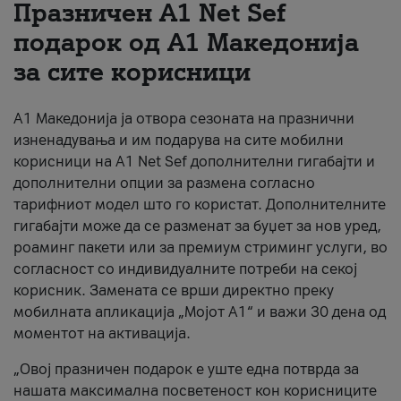
Празничен A1 Net Sеf
За нас
подарок од А1 Македонија
за сите корисници
#ПодобарОнлајн
А1 Македонија ја отвора сезоната на празнични
изненадувања и им подарува на сите мобилни
корисници на A1 Net Sef дополнителни гигабајти и
дополнителни опции за размена согласно
тарифниот модел што го користат. Дополнителните
гигабајти може да се разменат за буџет за нов уред,
роаминг пакети или за премиум стриминг услуги, во
согласност со индивидуалните потреби на секој
корисник. Замената се врши директно преку
мобилната апликација „Мојот А1“ и важи 30 дена од
моментот на активација.
„Овој празничен подарок е уште една потврда за
нашата максимална посветеност кон корисниците