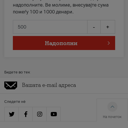
надополните. Ве молиме, внесувајте сума
помеѓу 100 и 1000 денари.
-
+
Надополни
Бидете во тек
Следете нè
На почеток