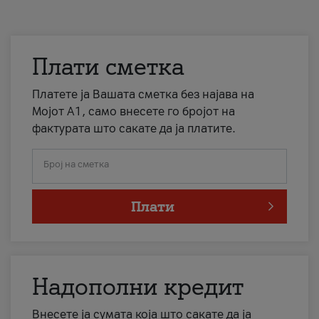
Плати сметка
Платете ја Вашата сметка без најава на
Мојот А1, само внесете го бројот на
фактурата што сакате да ја платите.
Број на сметка
Плати
Надополни кредит
Внесете ја сумата која што сакате да ја