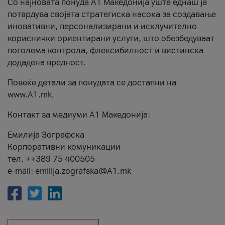
Со најновата понуда А1 Македонија уште еднаш ја
потврдува својата стратегиска насока за создавање
иновативни, персонализирани и исклучително
кориснички ориентирани услуги, што обезбедуваат
поголема контрола, флексибилност и вистинска
додадена вредност.
Повеќе детали за понудата се достапни на
www.А1.mk.
Контакт за медиуми А1 Македонија:
Емилија Зографска
Корпоративни комуникации
тел. ++389 75 400505
e-mail: emilija.zografska@A1.mk