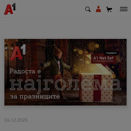
МК
EN
SQ
Приватни
Деловни
Поддршка
Надополни кредит
04.12.2025
Плати сметка