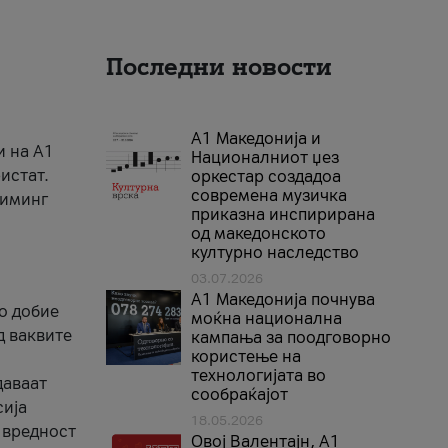
Последни новости
А1 Македонија и
и на A1
Националниот џез
истат.
оркестар создадоа
современа музичка
риминг
приказна инспирирана
од македонското
културно наследство
03.07.2026
A1 Македонија почнува
го добие
моќна национална
д ваквите
кампања за поодговорно
користење на
технологијата во
даваат
сообраќајот
сија
18.05.2026
 вредност
Овој Валентајн, A1