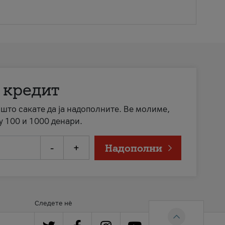
 кредит
а што сакате да ја надополните. Ве молиме,
у 100 и 1000 денари.
-
+
Надополни
Следете нè