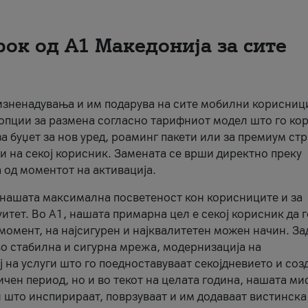
рок од А1 Македонија за сите
 изненадувања и им подарува на сите мобилни корисниц
 опции за размена согласно тарифниот модел што го кор
а буџет за нов уред, роаминг пакети или за премиум ст
и на секој корисник. Замената се врши директно преку
 од моментот на активација.
а нашата максимална посветеност кон корисниците и за
итет. Во А1, нашата примарна цел е секој корисник да 
момент, на најсигурен и најквалитетен можен начин. За
о стабилна и сигурна мрежа, модернизација на
 на услуги што го поедноставуваат секојдневието и соз
чен период, но и во текот на целата година, нашата ми
и што инспирираат, поврзуваат и им додаваат вистинска