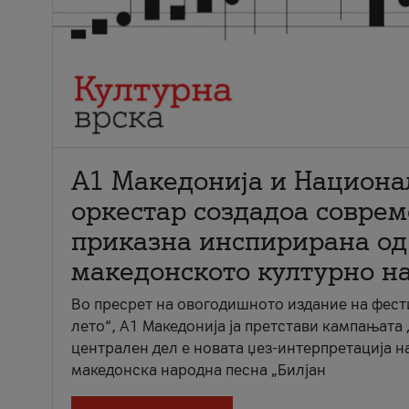
А1 Македонија и Национа
оркестар создадоа совре
приказна инспирирана од
македонското културно н
Во пресрет на овогодишното издание на фест
лето“, А1 Македонија ја претстави кампањата 
централен дел е новата џез-интерпретација н
македонска народна песна „Билјан