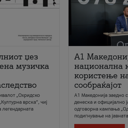
лниот џез
A1 Македони
мена музичка
национална 
користење на
аследство
сообраќајот
ивалот „Охридско
A1 Македонија заедно 
„Културна врска“, чиј
денеска и официјално 
а легендарната
одговорна кампања „Од
подигнување на јавната 