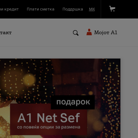
и кредит
Плати сметка
Поддршка
МК
такт
Мојот A1