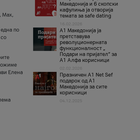
Македонија и 6 скопски
кафулиња ја отворија
, Max,
темата за safe dating
16.02.2026
 една по
А1 Македонија ја
претставува
 со
револуционерната
функционалност „
Подари на пријател“ за
оите
А1 Алфа корисници
зможиме
02.02.2026
ави Елена
Празничен A1 Net Sеf
подарок од А1
Македонија за сите
корисници
лема
04.12.2025