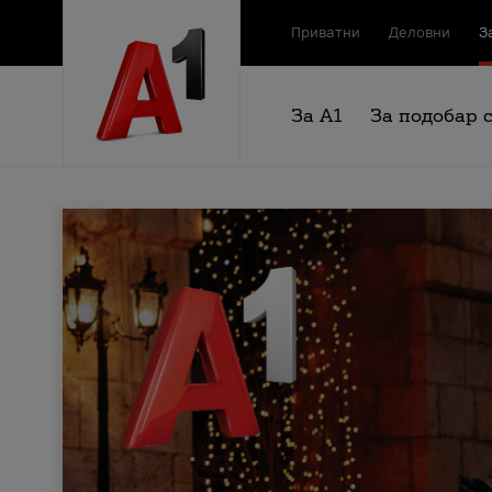
Приватни
Деловни
З
За А1
За подобар 