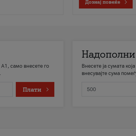
Дознај повеќе
Надополни
 А1, само внесете го
Внесете ја сумата кој
.
внесувајте сума помеѓ
Плати