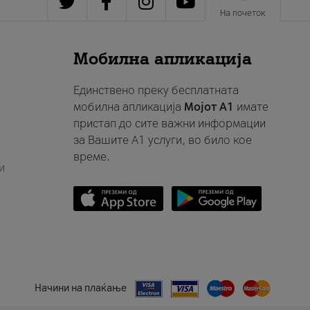
На почеток
Мобилна апликација
Единствено преку бесплатната
мобилна апликација
Мојот A1
имате
пристап до сите важни информации
за Вашите A1 услуги, во било кое
време.
и
Начини на плаќање