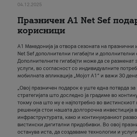
04.12.2025
Празничен A1 Net Sеf пода
корисници
А1 Македонија ја отвора сезоната на празнични
Net Sef дополнителни гигабајти и дополнителни
Дополнителните гигабајти може да се разменат з
услуги, во согласност со индивидуалните потреб
мобилната апликација „Мојот А1“ и важи 30 дена
„Овој празничен подарок е уште една потврда з
стратегијата што доследно ја градиме во контину
токму она што му е најпотребно во вистинскиот 
решенија стои нашата долгорочна инвестиција в
инфраструктурата, како и континуираниот развој
вистински дигитални придобивки. Во овој празни
останува иста, да создаваме технологии и услуг