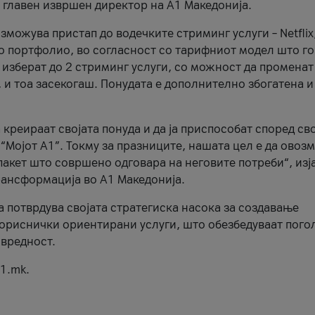
, главен извршен директор на А1 Македонија.
можува пристап до водечките стриминг услуги – Netflix
то портфолио, во согласност со тарифниот модел што го
изберат до 2 стриминг услуги, со можност да променат
, и тоа засекогаш. Понудата е дополнително збогатена и
 креираат својата понуда и да ја приспособат според св
 “Мојот А1”. Токму за празниците, нашата цел е да ово
пакет што совршено одговара на неговите потреби“, изј
рансформација во А1 Македонија.
а потврдува својата стратегиска насока за создавање
ориснички ориентирани услуги, што обезбедуваат пого
 вредност.
1.mk.