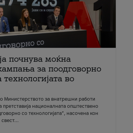
ја почнува моќна
кампања за поодговорно
 технологијата во
со Министерството за внатрешни работи
ја претставија националната општествено
говорно со технологијата“, насочена кон
свест...