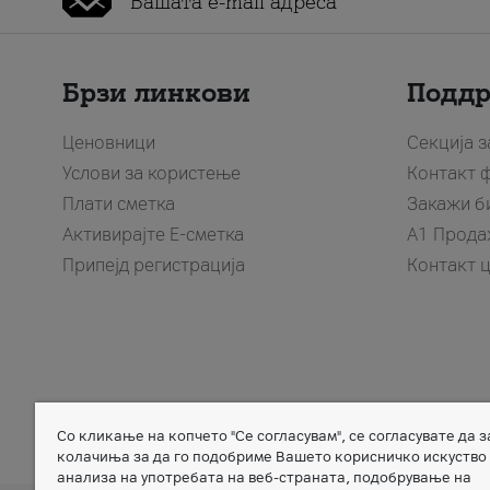
Брзи линкови
Подд
Ценовници
Секција 
Услови за користење
Контакт 
Плати сметка
Закажи б
Активирајте Е-сметка
A1 Прода
Припејд регистрација
Контакт 
Со кликање на копчето "Се согласувам", се согласувате да 
Member of
колачиња за да го подобриме Вашето корисничко искуство
анализа на употребата на веб-страната, подобрување на