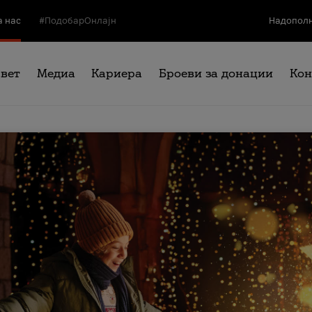
а нас
#ПодобарОнлајн
Надополн
свет
Медиа
Кариера
Броеви за донации
Кон