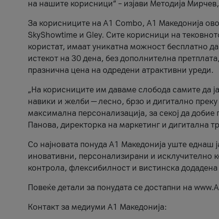
на нашите корисници“ – изјави Методија Мирчев
За корисниците на A1 Combo, А1 Македонија овоз
SkyShowtime и Gley. Сите корисници на тековно
користат, имаат уникатна можност бесплатно да 
истекот на 30 дена, без дополнителна претплата
празнична цена на одредени атрактивни уреди.
„На корисниците им даваме слобода самите да ја
навики и желби — лесно, брзо и дигитално преку
максимална персонализација, за секој да добие 
Панова, директорка на маркетинг и дигитална т
Со најновата понуда А1 Македонија уште еднаш ј
иновативни, персонализирани и исклучително к
контрола, флексибилност и вистинска додадена
Повеќе детали за понудата се достапни на www.А
Контакт за медиуми А1 Македонија: