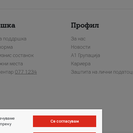
ршка
Профил
за поддршка
За нас
форма
Новости
изнис состанок
А1 Групација
жни места
Кариера
центар
077 1234
Заштита на лични податоц
зачуваме
Се согласувам
 преку