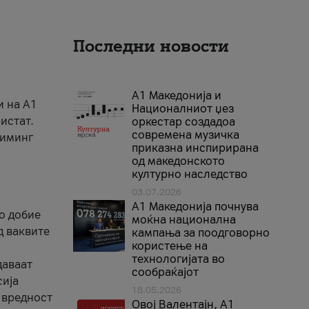
Последни новости
А1 Македонија и
и на A1
Националниот џез
истат.
оркестар создадоа
современа музичка
риминг
приказна инспирирана
од македонското
културно наследство
03.07.2026
A1 Македонија почнува
го добие
моќна национална
д ваквите
кампања за поодговорно
користење на
технологијата во
даваат
сообраќајот
сија
18.05.2026
 вредност
Овој Валентајн, A1