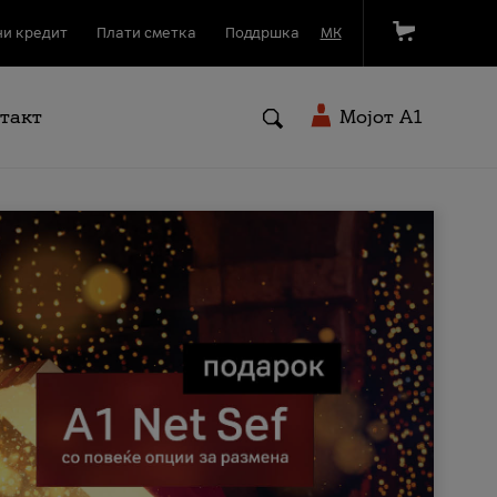
и кредит
Плати сметка
Поддршка
МК
такт
Мојот A1