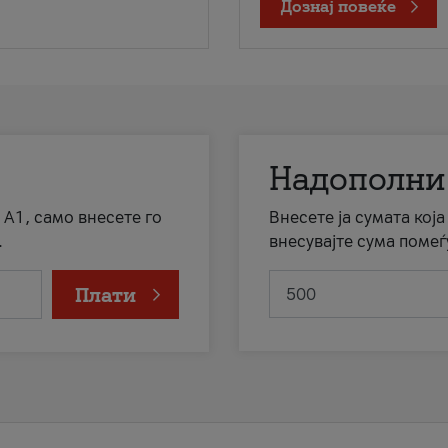
Дознај повеќе
Надополни
 А1, само внесете го
Внесете ја сумата кој
.
внесувајте сума помеѓ
Плати