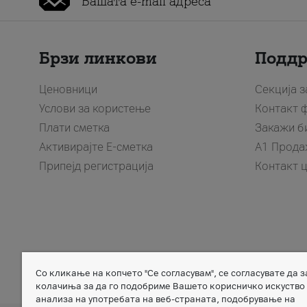
Брзи линкови
Подд
Ценовници
Секција 
Услови за користење
Контакт 
Плати сметка
Закажи б
Активирајте Е-сметка
A1 Прода
Припејд регистрација
Контакт 
Со кликање на копчето "Се согласувам", се согласувате да 
Member of
колачиња за да го подобриме Вашето корисничко искуство
анализа на употребата на веб-страната, подобрување на