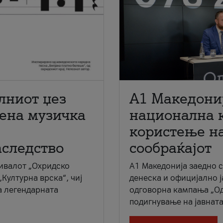
лниот џез
A1 Македони
мена музичка
национална 
користење на
аследство
сообраќајот
ивалот „Охридско
A1 Македонија заедно 
„Културна врска“, чиј
денеска и официјално 
а легендарната
одговорна кампања „Од
подигнување на јавната 