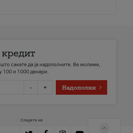
 кредит
а што сакате да ја надополните. Ве молиме,
у 100 и 1000 денари.
-
+
Надополни
Следете нè