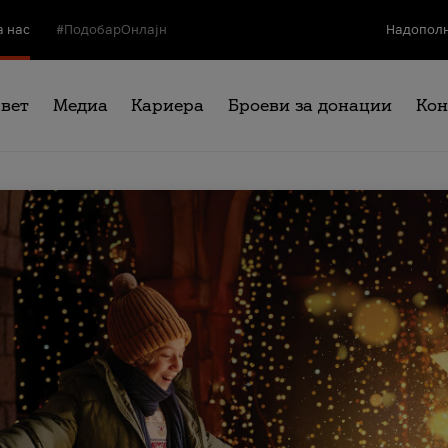
а нас
#ПодобарОнлајн
Надополн
свет
Медиа
Кариера
Броеви за донации
Кон