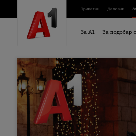
Приватни
Деловни
З
За А1
За подобар 