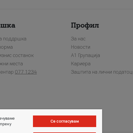
ршка
Профил
за поддршка
За нас
форма
Новости
изнис состанок
А1 Групација
жни места
Кариера
центар
077 1234
Заштита на лични податоц
зачуваме
Се согласувам
 преку