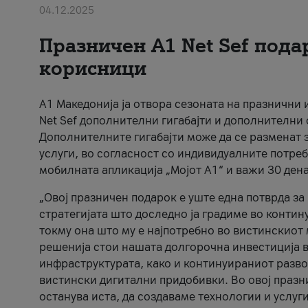
04.12.2025
Празничен A1 Net Sеf пода
корисници
А1 Македонија ја отвора сезоната на празнични
Net Sef дополнителни гигабајти и дополнителни
Дополнителните гигабајти може да се разменат з
услуги, во согласност со индивидуалните потреб
мобилната апликација „Мојот А1“ и важи 30 дена
„Овој празничен подарок е уште една потврда з
стратегијата што доследно ја градиме во контину
токму она што му е најпотребно во вистинскиот 
решенија стои нашата долгорочна инвестиција в
инфраструктурата, како и континуираниот развој
вистински дигитални придобивки. Во овој празни
останува иста, да создаваме технологии и услуг