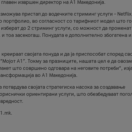
, главен извршен директор на А1 Македонија.
можува пристап до водечките стриминг услуги – Netflix
то портфолио, во согласност со тарифниот модел што го
изберат до 2 стриминг услуги, со можност да променат
, и тоа засекогаш. Понудата е дополнително збогатена и
 креираат својата понуда и да ја приспособат според св
 “Мојот А1”. Токму за празниците, нашата цел е да ово
пакет што совршено одговара на неговите потреби“, изј
рансформација во А1 Македонија.
а потврдува својата стратегиска насока за создавање
ориснички ориентирани услуги, што обезбедуваат пого
 вредност.
1.mk.