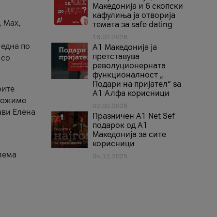
Македонија и 6 скопски
кафулиња ја отворија
, Max,
темата за safe dating
16.02.2026
 една по
А1 Македонија ја
претставува
 со
револуционерната
функционалност „
Подари на пријател“ за
оите
А1 Алфа корисници
зможиме
02.02.2026
ави Елена
Празничен A1 Net Sеf
подарок од А1
Македонија за сите
корисници
лема
04.12.2025