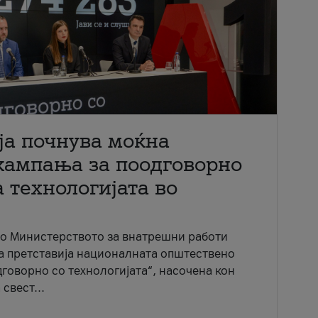
ја почнува моќна
кампања за поодговорно
 технологијата во
со Министерството за внатрешни работи
ја претставија националната општествено
говорно со технологијата“, насочена кон
свест...