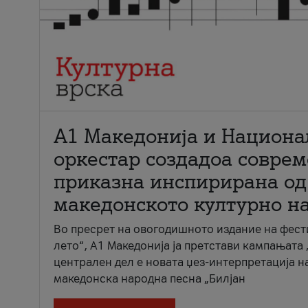
А1 Македонија и Национа
оркестар создадоа совре
приказна инспирирана од
македонското културно н
Во пресрет на овогодишното издание на фест
лето“, А1 Македонија ја претстави кампањата 
централен дел е новата џез-интерпретација н
македонска народна песна „Билјан