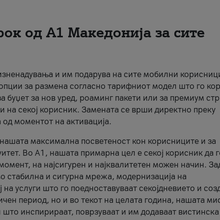
рок од А1 Македонија за сите
 изненадувања и им подарува на сите мобилни корисниц
 опции за размена согласно тарифниот модел што го кор
а буџет за нов уред, роаминг пакети или за премиум ст
и на секој корисник. Замената се врши директно преку
 од моментот на активација.
а нашата максимална посветеност кон корисниците и за
итет. Во А1, нашата примарна цел е секој корисник да 
момент, на најсигурен и најквалитетен можен начин. За
о стабилна и сигурна мрежа, модернизација на
 на услуги што го поедноставуваат секојдневието и соз
чен период, но и во текот на целата година, нашата ми
и што инспирираат, поврзуваат и им додаваат вистинска