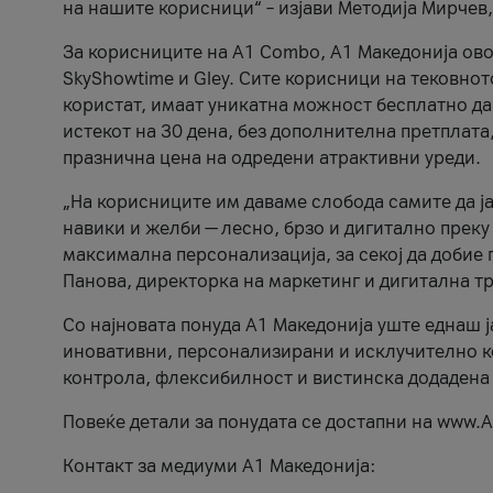
на нашите корисници“ – изјави Методија Мирчев
За корисниците на A1 Combo, А1 Македонија овоз
SkyShowtime и Gley. Сите корисници на тековно
користат, имаат уникатна можност бесплатно да 
истекот на 30 дена, без дополнителна претплата
празнична цена на одредени атрактивни уреди.
„На корисниците им даваме слобода самите да ја
навики и желби — лесно, брзо и дигитално преку
максимална персонализација, за секој да добие 
Панова, директорка на маркетинг и дигитална т
Со најновата понуда А1 Македонија уште еднаш ј
иновативни, персонализирани и исклучително к
контрола, флексибилност и вистинска додадена
Повеќе детали за понудата се достапни на www.А
Контакт за медиуми А1 Македонија: