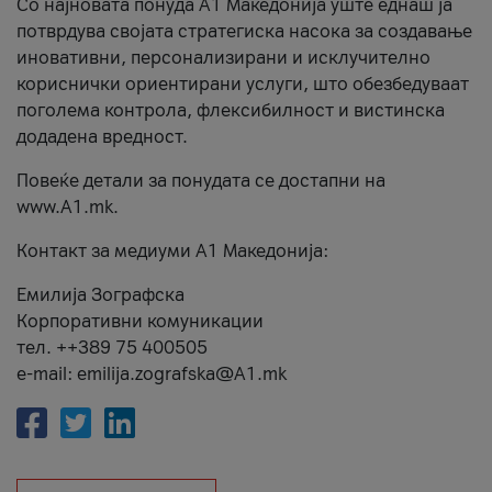
Со најновата понуда А1 Македонија уште еднаш ја
потврдува својата стратегиска насока за создавање
иновативни, персонализирани и исклучително
кориснички ориентирани услуги, што обезбедуваат
поголема контрола, флексибилност и вистинска
додадена вредност.
Повеќе детали за понудата се достапни на
www.А1.mk.
Контакт за медиуми А1 Македонија:
Емилија Зографска
Корпоративни комуникации
тел. ++389 75 400505
e-mail: emilija.zografska@A1.mk