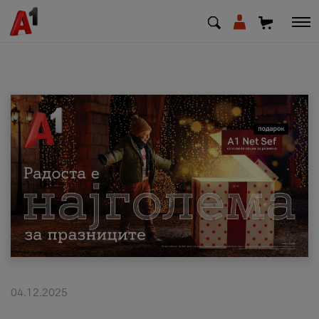
МК
EN
SQ
Приватни
Деловни
Поддршка
Надополни кредит
04.12.2025
Плати сметка