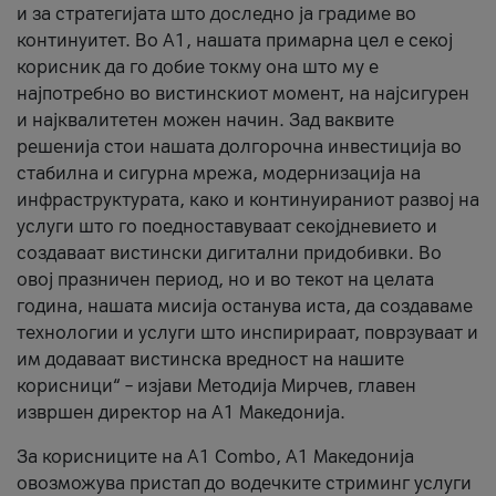
и за стратегијата што доследно ја градиме во
континуитет. Во А1, нашата примарна цел е секој
корисник да го добие токму она што му е
најпотребно во вистинскиот момент, на најсигурен
и најквалитетен можен начин. Зад ваквите
решенија стои нашата долгорочна инвестиција во
стабилна и сигурна мрежа, модернизација на
инфраструктурата, како и континуираниот развој на
услуги што го поедноставуваат секојдневието и
создаваат вистински дигитални придобивки. Во
овој празничен период, но и во текот на целата
година, нашата мисија останува иста, да создаваме
технологии и услуги што инспирираат, поврзуваат и
им додаваат вистинска вредност на нашите
корисници“ – изјави Методија Мирчев, главен
извршен директор на А1 Македонија.
За корисниците на A1 Combo, А1 Македонија
овозможува пристап до водечките стриминг услуги