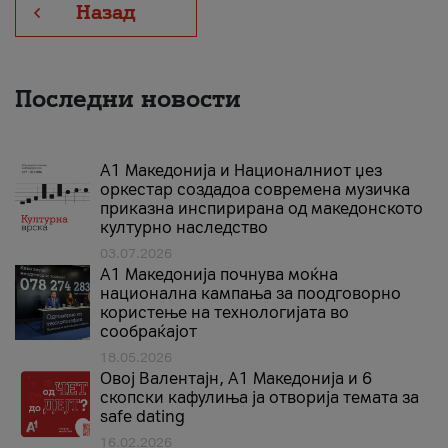
Назад
Последни новости
А1 Македонија и Националниот џез
оркестар создадоа современа музичка
приказна инспирирана од македонското
културно наследство
03.07.2026
A1 Македонија почнува моќна
национална кампања за поодговорно
користење на технологијата во
сообраќајот
18.05.2026
Овој Валентајн, A1 Македонија и 6
скопски кафулиња ја отворија темата за
safe dating
16.02.2026