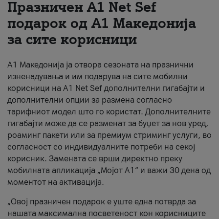
Празничен A1 Net Sеf
За нас
подарок од А1 Македонија
за сите корисници
#ПодобарОнлајн
А1 Македонија ја отвора сезоната на празнични
изненадувања и им подарува на сите мобилни
корисници на A1 Net Sef дополнителни гигабајти и
дополнителни опции за размена согласно
тарифниот модел што го користат. Дополнителните
гигабајти може да се разменат за буџет за нов уред,
роаминг пакети или за премиум стриминг услуги, во
согласност со индивидуалните потреби на секој
корисник. Замената се врши директно преку
мобилната апликација „Мојот А1“ и важи 30 дена од
моментот на активација.
„Овој празничен подарок е уште една потврда за
нашата максимална посветеност кон корисниците