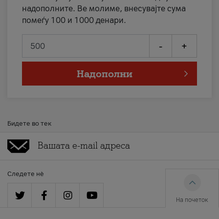
надополните. Ве молиме, внесувајте сума
помеѓу 100 и 1000 денари.
-
+
Надополни
Бидете во тек
Следете нè
На почеток