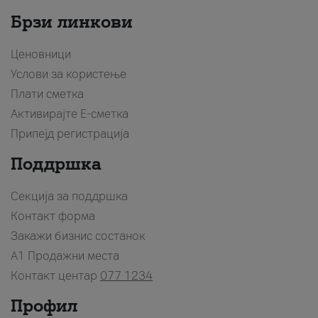
Брзи линкови
Ценовници
Услови за користење
Плати сметка
Активирајте Е-сметка
Припејд регистрација
Поддршка
Секција за поддршка
Контакт форма
Закажи бизнис состанок
A1 Продажни места
Контакт центар
077 1234
Профил