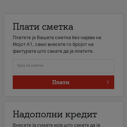
Плати сметка
Платете ја Вашата сметка без најава на
Мојот А1, само внесете го бројот на
фактурата што сакате да ја платите.
Број на сметка
Плати
Надополни кредит
Внесете ја сумата која што сакате да ја