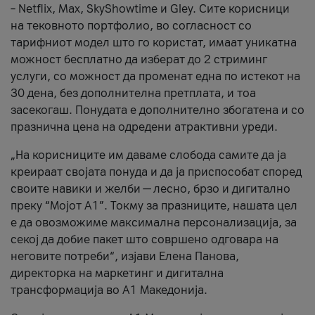
– Netflix, Max, SkyShowtime и Gley. Сите корисници
на тековното портфолио, во согласност со
тарифниот модел што го користат, имаат уникатна
можност бесплатно да изберат до 2 стриминг
услуги, со можност да променат една по истекот на
30 дена, без дополнителна претплата, и тоа
засекогаш. Понудата е дополнително збогатена и со
празнична цена на одредени атрактивни уреди.
„На корисниците им даваме слобода самите да ја
креираат својата понуда и да ја приспособат според
своите навики и желби — лесно, брзо и дигитално
преку “Мојот А1”. Токму за празниците, нашата цел
е да овозможиме максимална персонализација, за
секој да добие пакет што совршено одговара на
неговите потреби“, изјави Елена Панова,
директорка на маркетинг и дигитална
трансформација во А1 Македонија.