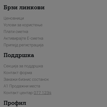
Брзи линкови
Ценовници
Услови за користење
Плати сметка
Активирајте Е-сметка
Припејд регистрација
Поддршка
Секција за поддршка
Контакт форма
Закажи бизнис состанок
A1 Продажни места
Контакт центар
077 1234
Профил