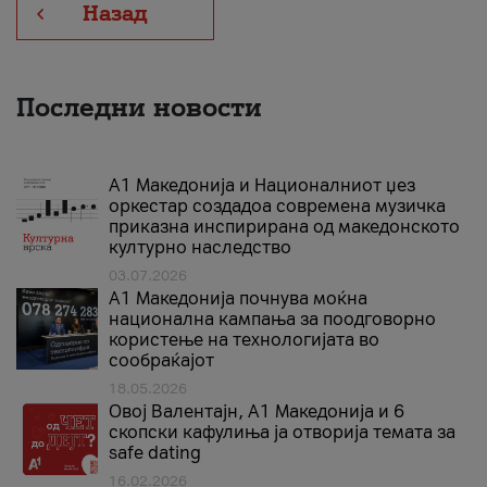
Назад
Последни новости
А1 Македонија и Националниот џез
оркестар создадоа современа музичка
приказна инспирирана од македонското
културно наследство
03.07.2026
A1 Македонија почнува моќна
национална кампања за поодговорно
користење на технологијата во
сообраќајот
18.05.2026
Овој Валентајн, A1 Македонија и 6
скопски кафулиња ја отворија темата за
safe dating
16.02.2026