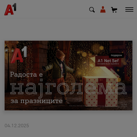
МК
EN
SQ
Приватни
Деловни
Поддршка
Надополни кредит
04.12.2025
Плати сметка