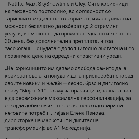
– Netflix, Max, SkyShowtime и Gley. Сите корисници
на тековното портфолио, во согласност со
тарифниот модел што го користат, имаат уникатна
можност бесплатно да изберат до 2 стриминг
услуги, со можност да променат една по истекот на
30 дена, без дополнителна претплата, и тоа
засекогаш. Понудата е дополнително збогатена и со
празнична цена на одредени атрактивни уреди.
„На корисниците им даваме слобода самите да ја
креираат својата понуда и да ја приспособат според
своите навики и желби — лесно, брзо и дигитално
преку “Мојот А1”. Токму за празниците, нашата цел
е да овозможиме максимална персонализација, за
секој да добие пакет што совршено одговара на
неговите потреби“, изјави Елена Панова,
директорка на маркетинг и дигитална
трансформација во А1 Македонија.