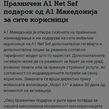
Празничен A1 Net Sеf
За нас
подарок од А1 Македонија
за сите корисници
#ПодобарОнлајн
А1 Македонија ја отвора сезоната на празнични
изненадувања и им подарува на сите мобилни
корисници на A1 Net Sef дополнителни гигабајти и
дополнителни опции за размена согласно
тарифниот модел што го користат. Дополнителните
гигабајти може да се разменат за буџет за нов уред,
роаминг пакети или за премиум стриминг услуги, во
согласност со индивидуалните потреби на секој
корисник. Замената се врши директно преку
мобилната апликација „Мојот А1“ и важи 30 дена од
моментот на активација.
„Овој празничен подарок е уште една потврда за
нашата максимална посветеност кон корисниците