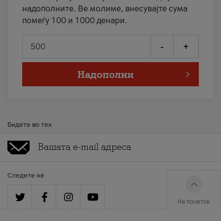
надополните. Ве молиме, внесувајте сума
помеѓу 100 и 1000 денари.
-
+
Надополни
Бидете во тек
Следете нè
На почеток