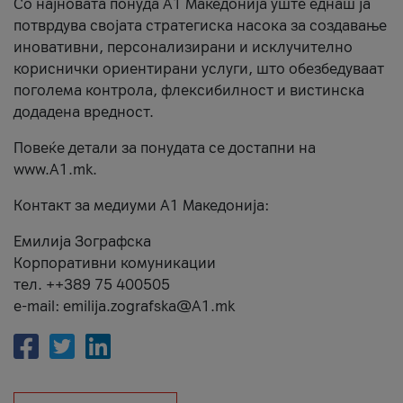
Со најновата понуда А1 Македонија уште еднаш ја
потврдува својата стратегиска насока за создавање
иновативни, персонализирани и исклучително
кориснички ориентирани услуги, што обезбедуваат
поголема контрола, флексибилност и вистинска
додадена вредност.
Повеќе детали за понудата се достапни на
www.А1.mk.
Контакт за медиуми А1 Македонија:
Емилија Зографска
Корпоративни комуникации
тел. ++389 75 400505
e-mail: emilija.zografska@A1.mk