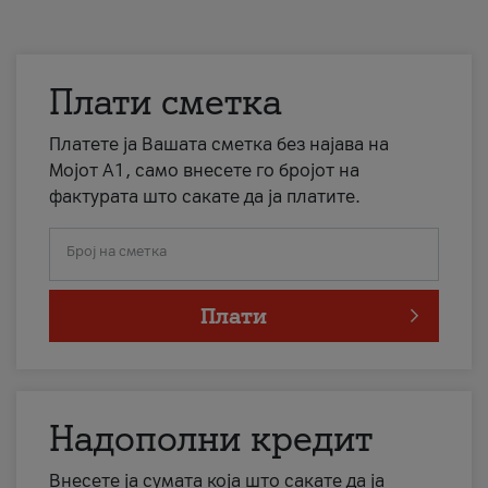
Плати сметка
Платете ја Вашата сметка без најава на
Мојот А1, само внесете го бројот на
фактурата што сакате да ја платите.
Број на сметка
Плати
Надополни кредит
Внесете ја сумата која што сакате да ја