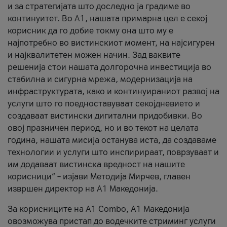
и за стратегијата што доследно ја градиме во
континуитет. Во А1, нашата примарна цел е секој
корисник да го добие токму она што му е
најпотребно во вистинскиот момент, на најсигурен
и најквалитетен можен начин. Зад ваквите
решенија стои нашата долгорочна инвестиција во
стабилна и сигурна мрежа, модернизација на
инфраструктурата, како и континуираниот развој на
услуги што го поедноставуваат секојдневието и
создаваат вистински дигитални придобивки. Во
овој празничен период, но и во текот на целата
година, нашата мисија останува иста, да создаваме
технологии и услуги што инспирираат, поврзуваат и
им додаваат вистинска вредност на нашите
корисници“ – изјави Методија Мирчев, главен
извршен директор на А1 Македонија.
За корисниците на A1 Combo, А1 Македонија
овозможува пристап до водечките стриминг услуги