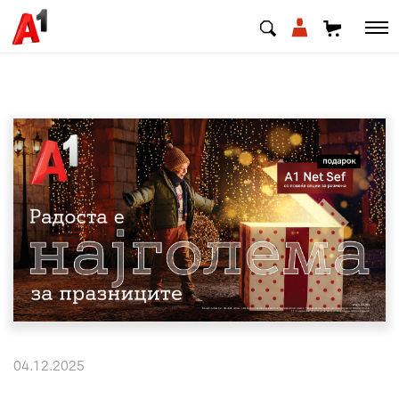
МК
EN
SQ
Приватни
Деловни
Поддршка
Надополни кредит
04.12.2025
Плати сметка