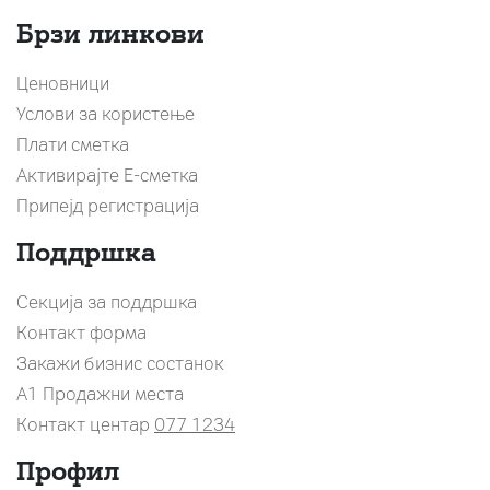
Брзи линкови
Ценовници
Услови за користење
Плати сметка
Активирајте Е-сметка
Припејд регистрација
Поддршка
Секција за поддршка
Контакт форма
Закажи бизнис состанок
A1 Продажни места
Контакт центар
077 1234
Профил