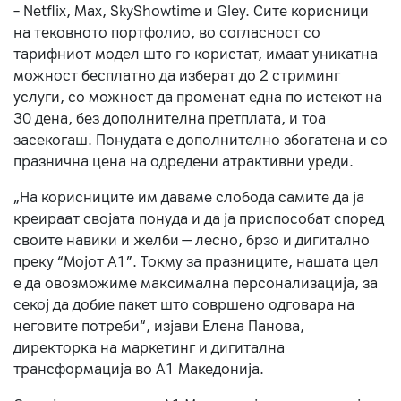
– Netflix, Max, SkyShowtime и Gley. Сите корисници
на тековното портфолио, во согласност со
тарифниот модел што го користат, имаат уникатна
можност бесплатно да изберат до 2 стриминг
услуги, со можност да променат една по истекот на
30 дена, без дополнителна претплата, и тоа
засекогаш. Понудата е дополнително збогатена и со
празнична цена на одредени атрактивни уреди.
„На корисниците им даваме слобода самите да ја
креираат својата понуда и да ја приспособат според
своите навики и желби — лесно, брзо и дигитално
преку “Мојот А1”. Токму за празниците, нашата цел
е да овозможиме максимална персонализација, за
секој да добие пакет што совршено одговара на
неговите потреби“, изјави Елена Панова,
директорка на маркетинг и дигитална
трансформација во А1 Македонија.