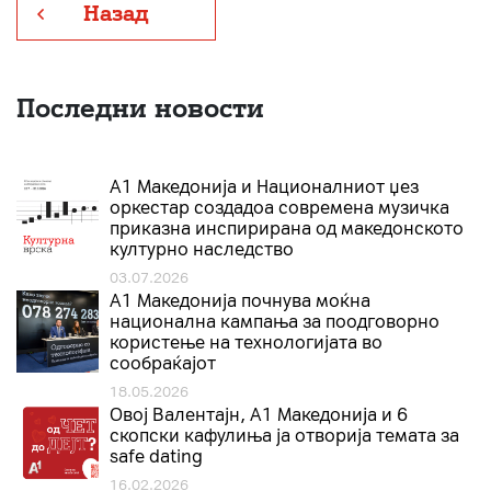
Назад
Последни новости
А1 Македонија и Националниот џез
оркестар создадоа современа музичка
приказна инспирирана од македонското
културно наследство
03.07.2026
A1 Македонија почнува моќна
национална кампања за поодговорно
користење на технологијата во
сообраќајот
18.05.2026
Овој Валентајн, A1 Македонија и 6
скопски кафулиња ја отворија темата за
safe dating
16.02.2026