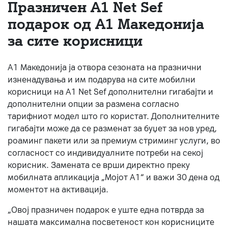
Празничен A1 Net Sеf
За нас
подарок од А1 Македонија
за сите корисници
#ПодобарОнлајн
А1 Македонија ја отвора сезоната на празнични
изненадувања и им подарува на сите мобилни
корисници на A1 Net Sef дополнителни гигабајти и
дополнителни опции за размена согласно
тарифниот модел што го користат. Дополнителните
гигабајти може да се разменат за буџет за нов уред,
роаминг пакети или за премиум стриминг услуги, во
согласност со индивидуалните потреби на секој
корисник. Замената се врши директно преку
мобилната апликација „Мојот А1“ и важи 30 дена од
моментот на активација.
„Овој празничен подарок е уште една потврда за
нашата максимална посветеност кон корисниците