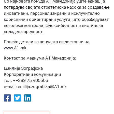
Со најновата понуда А1 Македонија уште еднаш ја
потврдува својата стратегиска насока за создавање
иновативни, персонализирани и исклучително
кориснички ориентирани услуги, што обезбедуваат
поголема контрола, флексибилност и вистинска
додадена вредност.
Повеќе детали за понудата се достапни на
www.А1.mk.
Контакт за медиуми А1 Македонија:
Емилија Зографска
Корпоративни комуникации
тел. ++389 75 400505
e-mail: emilija.zografska@A1.mk