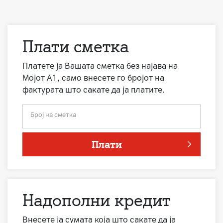
Плати сметка
Платете ја Вашата сметка без најава на
Мојот А1, само внесете го бројот на
фактурата што сакате да ја платите.
Број на сметка
Плати
Надополни кредит
Внесете ја сумата која што сакате да ја