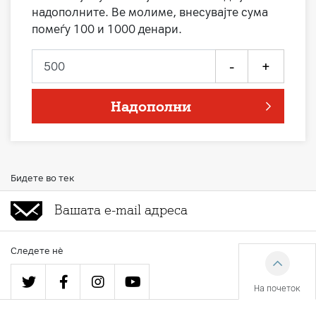
надополните. Ве молиме, внесувајте сума
помеѓу 100 и 1000 денари.
-
+
Надополни
Бидете во тек
Следете нè
На почеток