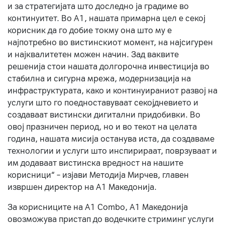
и за стратегијата што доследно ја градиме во
континуитет. Во А1, нашата примарна цел е секој
корисник да го добие токму она што му е
најпотребно во вистинскиот момент, на најсигурен
и најквалитетен можен начин. Зад ваквите
решенија стои нашата долгорочна инвестиција во
стабилна и сигурна мрежа, модернизација на
инфраструктурата, како и континуираниот развој на
услуги што го поедноставуваат секојдневието и
создаваат вистински дигитални придобивки. Во
овој празничен период, но и во текот на целата
година, нашата мисија останува иста, да создаваме
технологии и услуги што инспирираат, поврзуваат и
им додаваат вистинска вредност на нашите
корисници“ – изјави Методија Мирчев, главен
извршен директор на А1 Македонија.
За корисниците на A1 Combo, А1 Македонија
овозможува пристап до водечките стриминг услуги