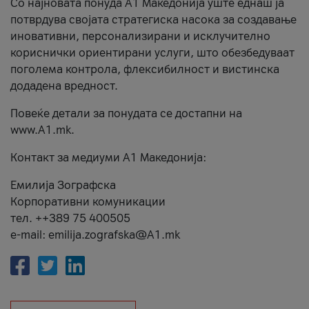
Со најновата понуда А1 Македонија уште еднаш ја
потврдува својата стратегиска насока за создавање
иновативни, персонализирани и исклучително
кориснички ориентирани услуги, што обезбедуваат
поголема контрола, флексибилност и вистинска
додадена вредност.
Повеќе детали за понудата се достапни на
www.А1.mk.
Контакт за медиуми А1 Македонија:
Емилија Зографска
Корпоративни комуникации
тел. ++389 75 400505
e-mail: emilija.zografska@A1.mk