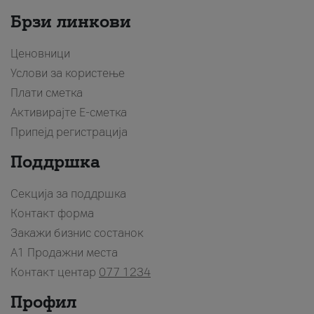
Брзи линкови
Ценовници
Услови за користење
Плати сметка
Активирајте Е-сметка
Припејд регистрација
Поддршка
Секција за поддршка
Контакт форма
Закажи бизнис состанок
A1 Продажни места
Контакт центар
077 1234
Профил