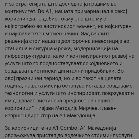
и за стратегијата што доследно ја градиме во
континуитет. Во А1, нашата примарна цел е секој
корисник да го добие токму она што му е
најпотребно во вистинскиот момент, на најсигурен
и најквалитетен можен начин. Зад ваквите
решенија стои нашата долгорочна инвестиција во
стабилна и сигурна мрежа, модернизација на
инфраструктурата, како и континуираниот развој на
услуги што го поедноставуваат секојдневието и
создаваат вистински дигитални придобивки. Во
овој празничен период, но и во текот на целата
година, нашата мисија останува иста, да создаваме
технологии и услуги што инспирираат, поврзуваат и
им додаваат вистинска вредност на нашите
корисници“ – изјави Методија Мирчев, главен
извршен директор на А1 Македонија.
За корисниците на A1 Combo, А1 Македонија
овозможува пристап до водечките стриминг услуги