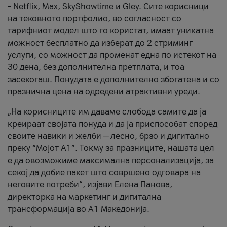
– Netflix, Max, SkyShowtime и Gley. Сите корисници
на тековното портфолио, во согласност со
тарифниот модел што го користат, имаат уникатна
можност бесплатно да изберат до 2 стриминг
услуги, со можност да променат една по истекот на
30 дена, без дополнителна претплата, и тоа
засекогаш. Понудата е дополнително збогатена и со
празнична цена на одредени атрактивни уреди.
„На корисниците им даваме слобода самите да ја
креираат својата понуда и да ја приспособат според
своите навики и желби — лесно, брзо и дигитално
преку “Мојот А1”. Токму за празниците, нашата цел
е да овозможиме максимална персонализација, за
секој да добие пакет што совршено одговара на
неговите потреби“, изјави Елена Панова,
директорка на маркетинг и дигитална
трансформација во А1 Македонија.