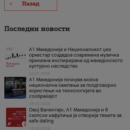
Назад
Последни новости
А1 Македонија и Националниот џез
оркестар создадоа современа музичка
приказна инспирирана од македонското
културно наследство
03.07.2026
A1 Македонија почнува моќна
национална кампања за поодговорно
користење на технологијата во
сообраќајот
18.05.2026
Овој Валентајн, A1 Македонија и 6
скопски кафулиња ја отворија темата за
safe dating
16.02.2026