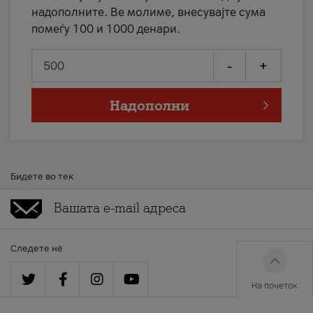
надополните. Ве молиме, внесувајте сума
помеѓу 100 и 1000 денари.
-
+
Надополни
Бидете во тек
Следете нè
На почеток