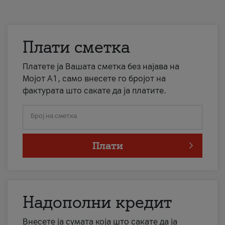
Плати сметка
Платете ја Вашата сметка без најава на
Мојот А1, само внесете го бројот на
фактурата што сакате да ја платите.
Број на сметка
Плати
Надополни кредит
Внесете ја сумата која што сакате да ја