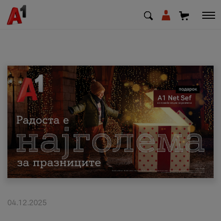
МК
EN
SQ
Приватни
Деловни
Поддршка
Надополни кредит
04.12.2025
Плати сметка