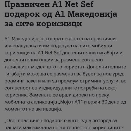
Празничен A1 Net Sеf
За нас
подарок од А1 Македонија
за сите корисници
#ПодобарОнлајн
А1 Македонија ја отвора сезоната на празнични
изненадувања и им подарува на сите мобилни
корисници на A1 Net Sef дополнителни гигабајти и
дополнителни опции за размена согласно
тарифниот модел што го користат. Дополнителните
гигабајти може да се разменат за буџет за нов уред,
роаминг пакети или за премиум стриминг услуги, во
согласност со индивидуалните потреби на секој
корисник. Замената се врши директно преку
мобилната апликација „Мојот А1“ и важи 30 дена од
моментот на активација.
„Овој празничен подарок е уште една потврда за
нашата максимална посветеност кон корисниците