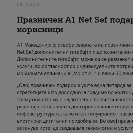
04.12.2025
Празничен A1 Net Sеf пода
корисници
А1 Македонија ја отвора сезоната на празнични
Net Sef дополнителни гигабајти и дополнителни
Дополнителните гигабајти може да се разменат з
услуги, во согласност со индивидуалните потреб
мобилната апликација „Мојот А1“ и важи 30 дена
„Овој празничен подарок е уште една потврда з
стратегијата што доследно ја градиме во контину
токму она што му е најпотребно во вистинскиот 
решенија стои нашата долгорочна инвестиција в
инфраструктурата, како и континуираниот развој
вистински дигитални придобивки. Во овој празни
останува иста, да создаваме технологии и услуг