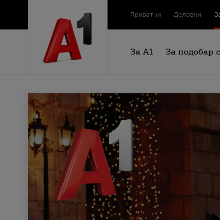
Приватни
Деловни
З
За А1
За подобар 