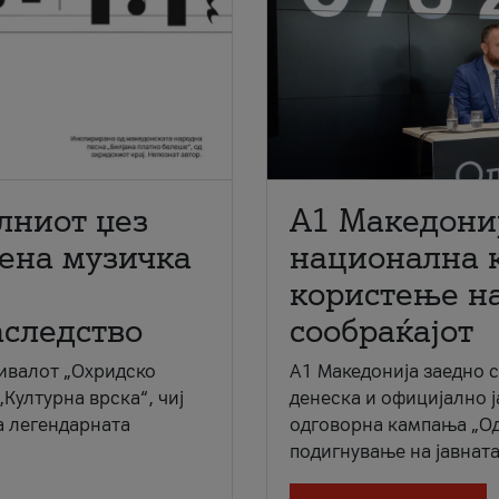
лниот џез
A1 Македони
мена музичка
национална 
користење на
аследство
сообраќајот
ивалот „Охридско
A1 Македонија заедно 
„Културна врска“, чиј
денеска и официјално 
а легендарната
одговорна кампања „Од
подигнување на јавната 