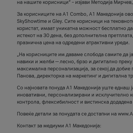
на нашите корисници“ – изјави Методија Мирчев
За корисниците на A1 Combo, А1 Македонија овоз
SkyShowtime и Gley. Сите корисници на тековно
користат, имаат уникатна можност бесплатно да 
истекот на 30 дена, без дополнителна претплата
празнична цена на одредени атрактивни уреди.
„На корисниците им даваме слобода самите да ја
навики и желби — лесно, брзо и дигитално преку
максимална персонализација, за секој да добие 
Панова, директорка на маркетинг и дигитална т
Со најновата понуда А1 Македонија уште еднаш ј
иновативни, персонализирани и исклучително к
контрола, флексибилност и вистинска додадена
Повеќе детали за понудата се достапни на www.А
Контакт за медиуми А1 Македонија: