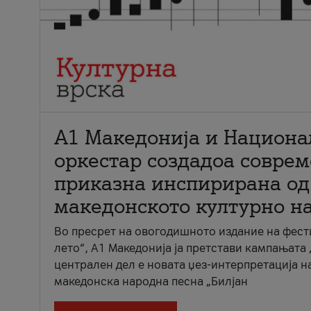
А1 Македонија и Национа
оркестар создадоа совре
приказна инспирирана од
македонското културно н
Во пресрет на овогодишното издание на фест
лето“, А1 Македонија ја претстави кампањата 
централен дел е новата џез-интерпретација н
македонска народна песна „Билјан