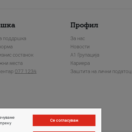
ршка
Профил
за поддршка
За нас
форма
Новости
изнис состанок
А1 Групација
жни места
Кариера
центар
077 1234
Заштита на лични податоц
зачуваме
Се согласувам
 преку