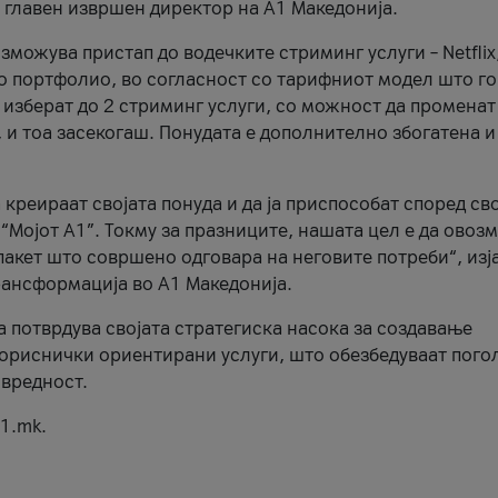
, главен извршен директор на А1 Македонија.
можува пристап до водечките стриминг услуги – Netflix
то портфолио, во согласност со тарифниот модел што го
изберат до 2 стриминг услуги, со можност да променат
, и тоа засекогаш. Понудата е дополнително збогатена и
 креираат својата понуда и да ја приспособат според св
 “Мојот А1”. Токму за празниците, нашата цел е да ово
пакет што совршено одговара на неговите потреби“, изј
рансформација во А1 Македонија.
а потврдува својата стратегиска насока за создавање
ориснички ориентирани услуги, што обезбедуваат пого
 вредност.
1.mk.