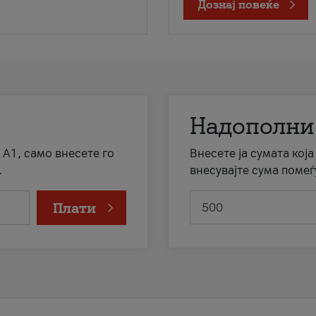
Дознај повеќе
Надополни
 А1, само внесете го
Внесете ја сумата кој
.
внесувајте сума помеѓ
Плати