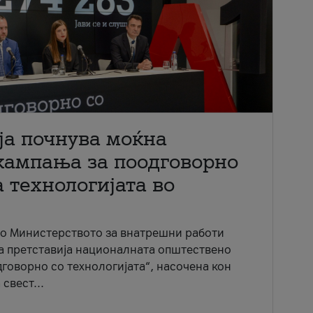
ја почнува моќна
кампања за поодговорно
 технологијата во
со Министерството за внатрешни работи
ја претставија националната општествено
говорно со технологијата“, насочена кон
свест...