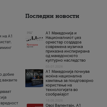
Последни новости
А1 Македонија и
и на A1
Националниот џез
истат.
оркестар создадоа
современа музичка
риминг
приказна инспирирана
од македонското
културно наследство
03.07.2026
A1 Македонија почнува
го добие
моќна национална
д ваквите
кампања за поодговорно
користење на
технологијата во
даваат
сообраќајот
сија
18.05.2026
 вредност
Овој Валентајн, A1