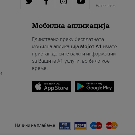
На почеток
Мобилна апликација
Единствено преку бесплатната
мобилна апликација
Мојот A1
имате
пристап до сите важни информации
за Вашите A1 услуги, во било кое
време.
и
Начини на плаќање