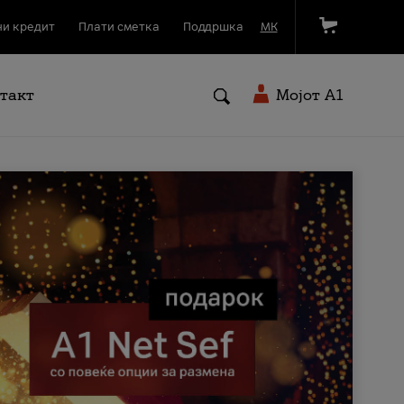
и кредит
Плати сметка
Поддршка
МК
такт
Мојот A1