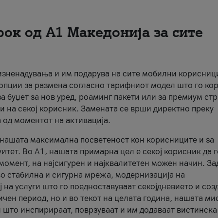
рок од А1 Македонија за сите
 изненадувања и им подарува на сите мобилни корисниц
 опции за размена согласно тарифниот модел што го кор
а буџет за нов уред, роаминг пакети или за премиум ст
и на секој корисник. Замената се врши директно преку
 од моментот на активација.
а нашата максимална посветеност кон корисниците и за
итет. Во А1, нашата примарна цел е секој корисник да 
момент, на најсигурен и најквалитетен можен начин. За
о стабилна и сигурна мрежа, модернизација на
 на услуги што го поедноставуваат секојдневието и соз
чен период, но и во текот на целата година, нашата ми
и што инспирираат, поврзуваат и им додаваат вистинска