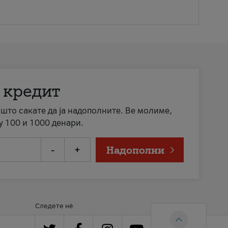
 кредит
а што сакате да ја надополните. Ве молиме,
у 100 и 1000 денари.
-
+
Надополни
Следете нè