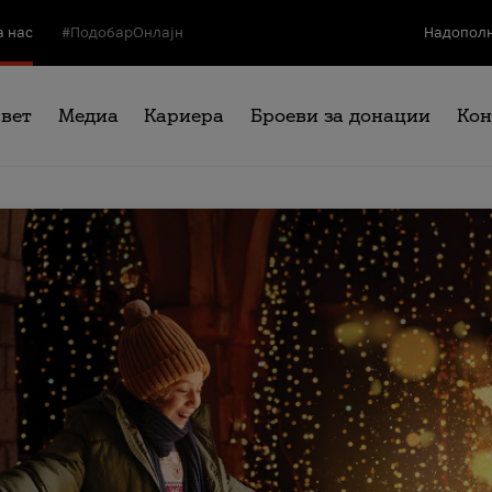
а нас
#ПодобарОнлајн
Надополн
свет
Медиа
Кариера
Броеви за донации
Кон