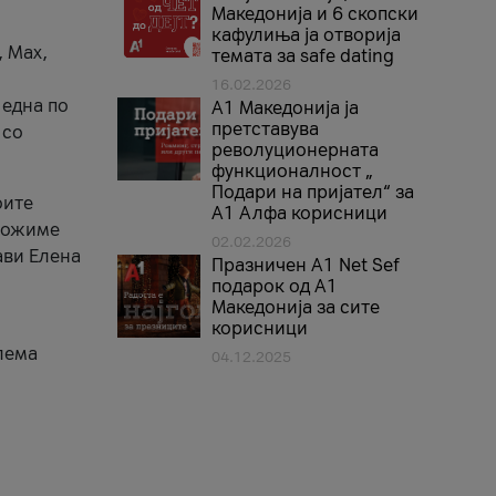
Македонија и 6 скопски
кафулиња ја отворија
, Max,
темата за safe dating
16.02.2026
 една по
А1 Македонија ја
претставува
 со
револуционерната
функционалност „
Подари на пријател“ за
оите
А1 Алфа корисници
зможиме
02.02.2026
ави Елена
Празничен A1 Net Sеf
подарок од А1
Македонија за сите
корисници
лема
04.12.2025