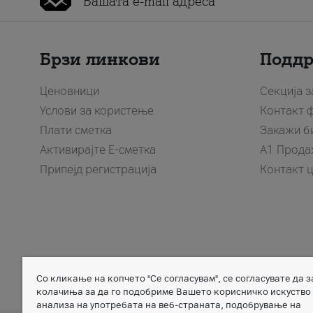
Брзи линкови
Подд
Ценовници
Секција 
Услови за користење
Контакт 
Плати сметка
Закажи б
Активирајте Е-сметка
A1 Прода
Припејд регистрација
Контакт 
Со кликање на копчето "Се согласувам", се согласувате да 
Member of
колачиња за да го подобриме Вашето корисничко искуство
анализа на употребата на веб-страната, подобрување на