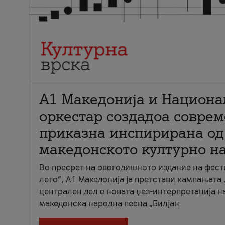
А1 Македонија и Национа
оркестар создадоа совре
приказна инспирирана од
македонското културно н
Во пресрет на овогодишното издание на фест
лето“, А1 Македонија ја претстави кампањата 
централен дел е новата џез-интерпретација н
македонска народна песна „Билјан