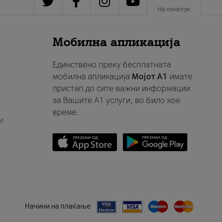
На почеток
Мобилна апликација
Единствено преку бесплатната
мобилна апликација
Мојот A1
имате
пристап до сите важни информации
за Вашите A1 услуги, во било кое
време.
и
Начини на плаќање