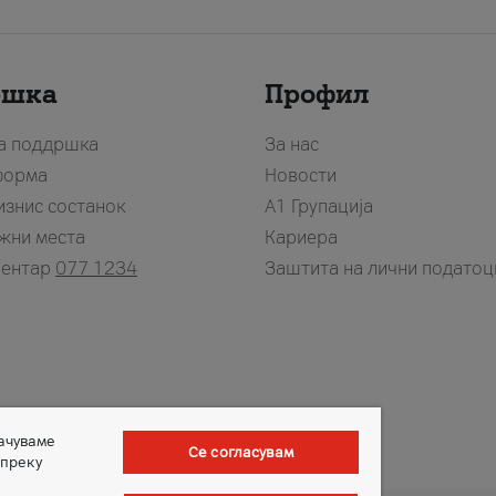
ршка
Профил
за поддршка
За нас
форма
Новости
изнис состанок
А1 Групација
жни места
Кариера
центар
077 1234
Заштита на лични податоц
зачуваме
Се согласувам
 преку