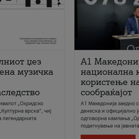
лниот џез
A1 Македони
мена музичка
национална 
користење на
аследство
сообраќајот
ивалот „Охридско
A1 Македонија заедно 
„Културна врска“, чиј
денеска и официјално 
а легендарната
одговорна кампања „Од
подигнување на јавната 