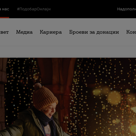
а нас
#ПодобарОнлајн
Надополн
свет
Медиа
Кариера
Броеви за донации
Кон