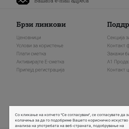
Брзи линкови
Подд
Ценовници
Секција 
Услови за користење
Контакт 
Плати сметка
Закажи б
Активирајте Е-сметка
A1 Прода
Припејд регистрација
Контакт 
Со кликање на копчето "Се согласувам", се согласувате да 
Member of
колачиња за да го подобриме Вашето корисничко искуство
анализа на употребата на веб-страната, подобрување на