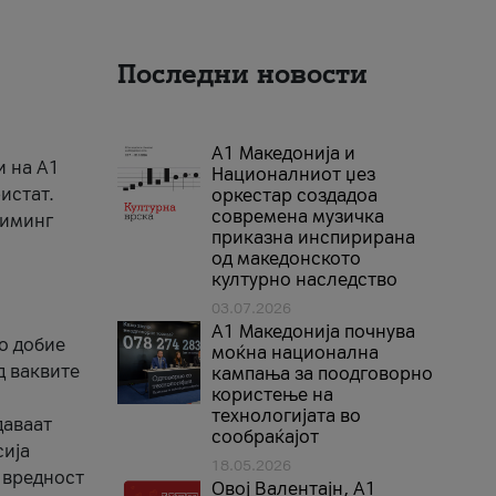
Последни новости
А1 Македонија и
и на A1
Националниот џез
истат.
оркестар создадоа
современа музичка
риминг
приказна инспирирана
од македонското
културно наследство
03.07.2026
A1 Македонија почнува
го добие
моќна национална
д ваквите
кампања за поодговорно
користење на
технологијата во
даваат
сообраќајот
сија
18.05.2026
 вредност
Овој Валентајн, A1