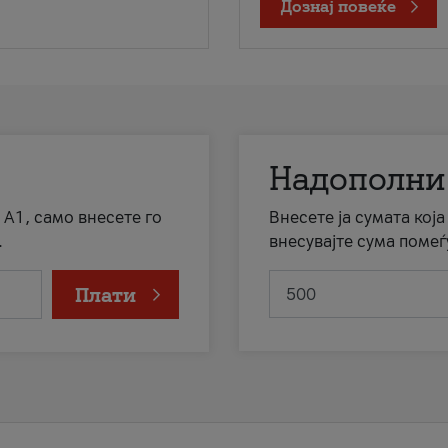
Дознај повеќе
Надополни
 А1, само внесете го
Внесете ја сумата кој
.
внесувајте сума помеѓ
Плати