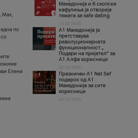
Македонија и 6 скопски
кафулиња ја отворија
, Max,
темата за safe dating
16.02.2026
 една по
А1 Македонија ја
претставува
 со
револуционерната
функционалност „
Подари на пријател“ за
оите
А1 Алфа корисници
зможиме
02.02.2026
ави Елена
Празничен A1 Net Sеf
подарок од А1
Македонија за сите
корисници
лема
04.12.2025