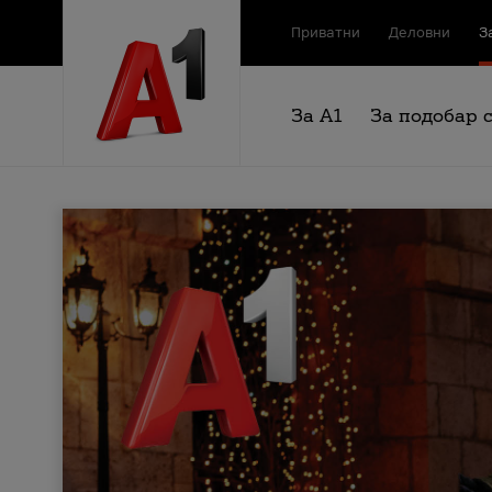
Приватни
Деловни
З
За А1
За подобар 