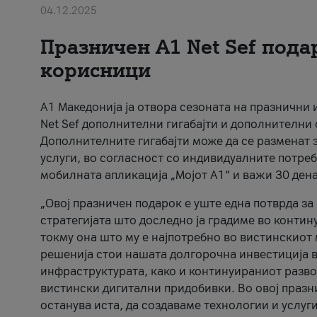
04.12.2025
Празничен A1 Net Sеf пода
корисници
А1 Македонија ја отвора сезоната на празнични
Net Sef дополнителни гигабајти и дополнителни
Дополнителните гигабајти може да се разменат з
услуги, во согласност со индивидуалните потреб
мобилната апликација „Мојот А1“ и важи 30 дена
„Овој празничен подарок е уште една потврда з
стратегијата што доследно ја градиме во контину
токму она што му е најпотребно во вистинскиот 
решенија стои нашата долгорочна инвестиција в
инфраструктурата, како и континуираниот развој
вистински дигитални придобивки. Во овој празни
останува иста, да создаваме технологии и услуг