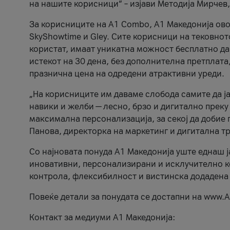
на нашите корисници“ – изјави Методија Мирчев
За корисниците на A1 Combo, А1 Македонија овоз
SkyShowtime и Gley. Сите корисници на тековно
користат, имаат уникатна можност бесплатно да 
истекот на 30 дена, без дополнителна претплата
празнична цена на одредени атрактивни уреди.
„На корисниците им даваме слобода самите да ја
навики и желби — лесно, брзо и дигитално преку
максимална персонализација, за секој да добие 
Панова, директорка на маркетинг и дигитална т
Со најновата понуда А1 Македонија уште еднаш ј
иновативни, персонализирани и исклучително к
контрола, флексибилност и вистинска додадена
Повеќе детали за понудата се достапни на www.А
Контакт за медиуми А1 Македонија: