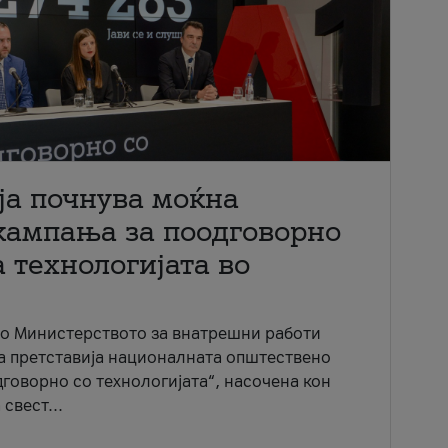
ја почнува моќна
кампања за поодговорно
 технологијата во
со Министерството за внатрешни работи
ја претставија националната општествено
говорно со технологијата“, насочена кон
свест...