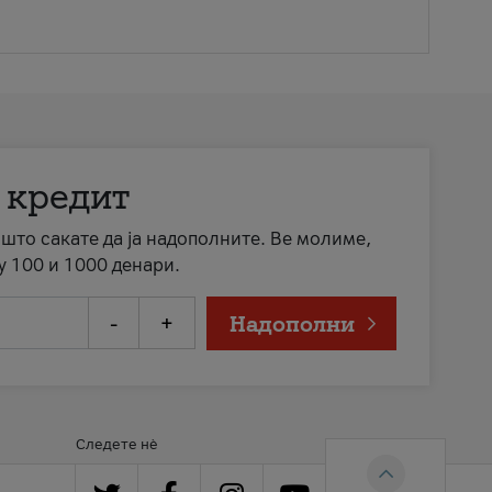
 кредит
а што сакате да ја надополните. Ве молиме,
у 100 и 1000 денари.
-
+
Надополни
Следете нè