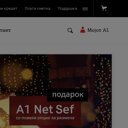
и кредит
Плати сметка
Поддршка
МК
такт
Мојот A1