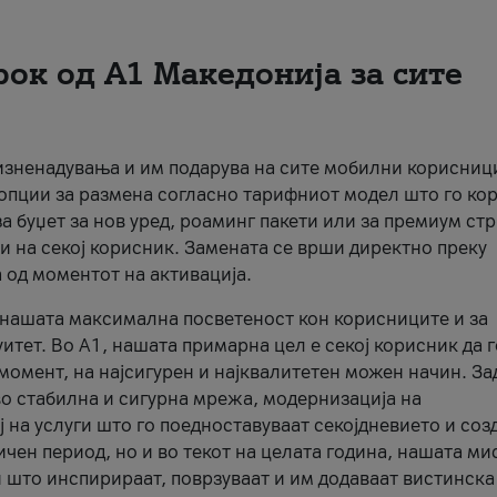
рок од А1 Македонија за сите
 изненадувања и им подарува на сите мобилни корисниц
 опции за размена согласно тарифниот модел што го кор
а буџет за нов уред, роаминг пакети или за премиум ст
и на секој корисник. Замената се врши директно преку
 од моментот на активација.
а нашата максимална посветеност кон корисниците и за
итет. Во А1, нашата примарна цел е секој корисник да 
момент, на најсигурен и најквалитетен можен начин. За
о стабилна и сигурна мрежа, модернизација на
 на услуги што го поедноставуваат секојдневието и соз
чен период, но и во текот на целата година, нашата ми
и што инспирираат, поврзуваат и им додаваат вистинска