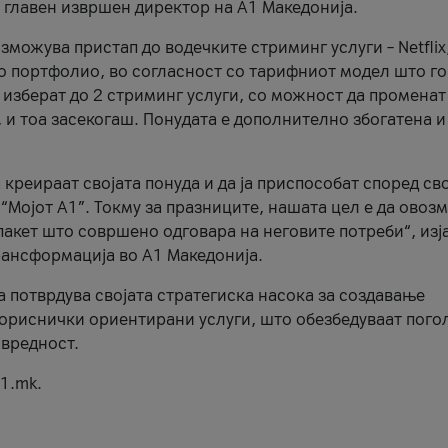
, главен извршен директор на А1 Македонија.
можува пристап до водечките стриминг услуги – Netflix
то портфолио, во согласност со тарифниот модел што го
изберат до 2 стриминг услуги, со можност да променат
, и тоа засекогаш. Понудата е дополнително збогатена и
 креираат својата понуда и да ја приспособат според св
 “Мојот А1”. Токму за празниците, нашата цел е да ово
пакет што совршено одговара на неговите потреби“, изј
рансформација во А1 Македонија.
а потврдува својата стратегиска насока за создавање
ориснички ориентирани услуги, што обезбедуваат пого
 вредност.
1.mk.