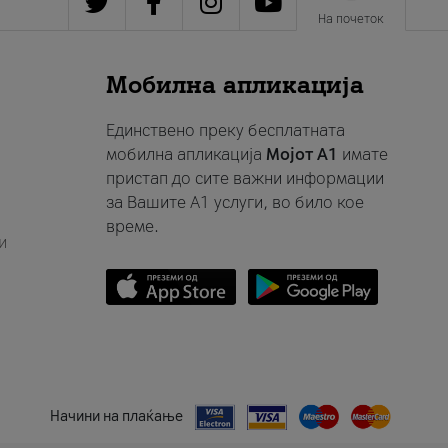
На почеток
Мобилна апликација
Единствено преку бесплатната
мобилна апликација
Мојот A1
имате
пристап до сите важни информации
за Вашите A1 услуги, во било кое
време.
и
Начини на плаќање