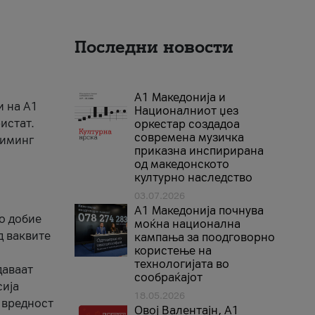
Последни новости
А1 Македонија и
и на A1
Националниот џез
истат.
оркестар создадоа
современа музичка
риминг
приказна инспирирана
од македонското
културно наследство
03.07.2026
A1 Македонија почнува
го добие
моќна национална
д ваквите
кампања за поодговорно
користење на
технологијата во
даваат
сообраќајот
сија
18.05.2026
 вредност
Овој Валентајн, A1