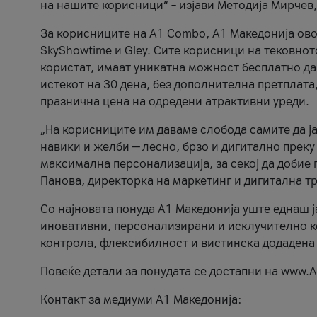
на нашите корисници“ – изјави Методија Мирчев
За корисниците на A1 Combo, А1 Македонија овоз
SkyShowtime и Gley. Сите корисници на тековно
користат, имаат уникатна можност бесплатно да 
истекот на 30 дена, без дополнителна претплата
празнична цена на одредени атрактивни уреди.
„На корисниците им даваме слобода самите да ја
навики и желби — лесно, брзо и дигитално преку
максимална персонализација, за секој да добие 
Панова, директорка на маркетинг и дигитална т
Со најновата понуда А1 Македонија уште еднаш ј
иновативни, персонализирани и исклучително к
контрола, флексибилност и вистинска додадена
Повеќе детали за понудата се достапни на www.А
Контакт за медиуми А1 Македонија: