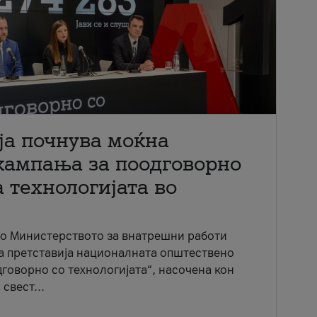
ја почнува моќна
кампања за поодговорно
 технологијата во
со Министерството за внатрешни работи
ја претставија националната општествено
говорно со технологијата“, насочена кон
свест...