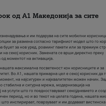
рок од А1 Македонија за сите
 изненадувања и им подарува на сите мобилни корисниц
 опции за размена согласно тарифниот модел што го кор
а буџет за нов уред, роаминг пакети или за премиум ст
и на секој корисник. Замената се врши директно преку
 од моментот на активација.
а нашата максимална посветеност кон корисниците и за
итет. Во А1, нашата примарна цел е секој корисник да 
момент, на најсигурен и најквалитетен можен начин. За
о стабилна и сигурна мрежа, модернизација на
 на услуги што го поедноставуваат секојдневието и соз
чен период, но и во текот на целата година, нашата ми
и што инспирираат, поврзуваат и им додаваат вистинска