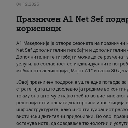
04.12.2025
Празничен A1 Net Sеf пода
корисници
А1 Македонија ја отвора сезоната на празнични
Net Sef дополнителни гигабајти и дополнителни
Дополнителните гигабајти може да се разменат з
услуги, во согласност со индивидуалните потреб
мобилната апликација „Мојот А1“ и важи 30 дена
„Овој празничен подарок е уште една потврда з
стратегијата што доследно ја градиме во контину
токму она што му е најпотребно во вистинскиот 
решенија стои нашата долгорочна инвестиција в
инфраструктурата, како и континуираниот развој
вистински дигитални придобивки. Во овој празни
останува иста, да создаваме технологии и услуг