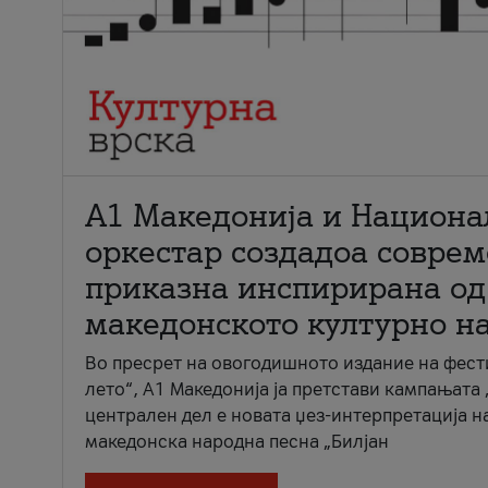
А1 Македонија и Национа
оркестар создадоа совре
приказна инспирирана од
македонското културно н
Во пресрет на овогодишното издание на фест
лето“, А1 Македонија ја претстави кампањата 
централен дел е новата џез-интерпретација н
македонска народна песна „Билјан