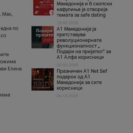
Македонија и 6 скопски
кафулиња ја отворија
, Max,
темата за safe dating
16.02.2026
 една по
А1 Македонија ја
претставува
 со
револуционерната
функционалност „
Подари на пријател“ за
оите
А1 Алфа корисници
зможиме
02.02.2026
ави Елена
Празничен A1 Net Sеf
подарок од А1
Македонија за сите
корисници
лема
04.12.2025