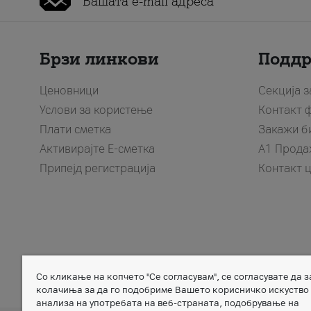
Брзи линкови
Подд
Ценовници
Секција 
Услови за користење
Контакт 
Плати сметка
Закажи б
Активирајте Е-сметка
A1 Прода
Припејд регистрација
Контакт 
Со кликање на копчето "Се согласувам", се согласувате да 
Member of
колачиња за да го подобриме Вашето корисничко искуство
анализа на употребата на веб-страната, подобрување на