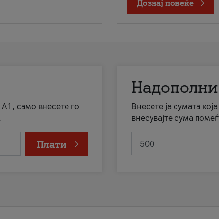
Дознај повеќе
Надополни
 А1, само внесете го
Внесете ја сумата кој
.
внесувајте сума помеѓ
Плати