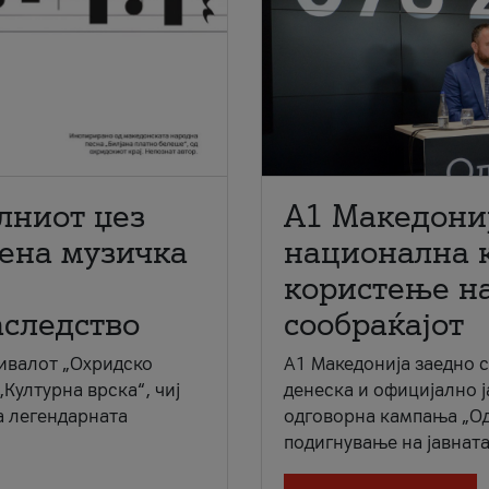
лниот џез
A1 Македони
мена музичка
национална 
користење на
аследство
сообраќајот
ивалот „Охридско
A1 Македонија заедно 
„Културна врска“, чиј
денеска и официјално 
а легендарната
одговорна кампања „Од
подигнување на јавната 