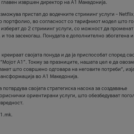
, главен извршен директор на А1 Македонија.
можува пристап до водечките стриминг услуги – Netflix
то портфолио, во согласност со тарифниот модел што го
изберат до 2 стриминг услуги, со можност да променат
, и тоа засекогаш. Понудата е дополнително збогатена и
 креираат својата понуда и да ја приспособат според св
 “Мојот А1”. Токму за празниците, нашата цел е да ово
пакет што совршено одговара на неговите потреби“, изј
рансформација во А1 Македонија.
а потврдува својата стратегиска насока за создавање
ориснички ориентирани услуги, што обезбедуваат пого
 вредност.
1.mk.