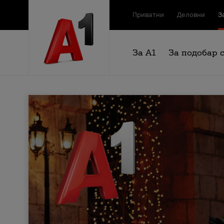
Приватни
Деловни
З
За А1
За подобар 