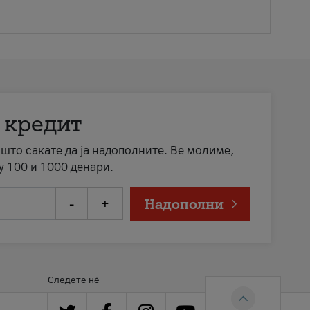
 кредит
а што сакате да ја надополните. Ве молиме,
у 100 и 1000 денари.
-
+
Надополни
Следете нè