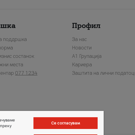
ршка
Профил
за поддршка
За нас
форма
Новости
изнис состанок
А1 Групација
жни места
Кариера
центар
077 1234
Заштита на лични податоц
зачуваме
Се согласувам
 преку