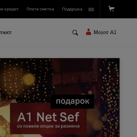
и кредит
Плати сметка
Поддршка
МК
такт
Мојот A1