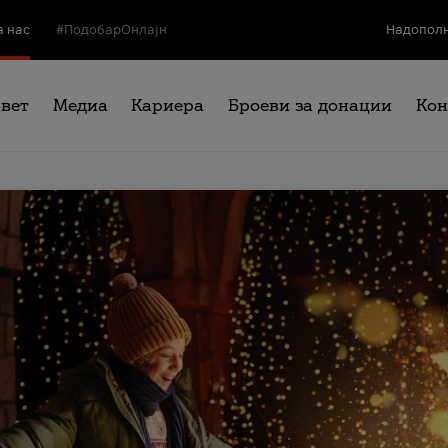
а нас
#ПодобарОнлајн
Надополн
свет
Медиа
Кариера
Броеви за донации
Кон