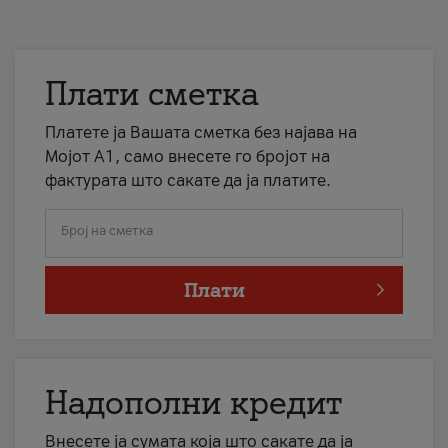
Плати сметка
Платете ја Вашата сметка без најава на
Мојот А1, само внесете го бројот на
фактурата што сакате да ја платите.
Број на сметка
Плати
Надополни кредит
Внесете ја сумата која што сакате да ја