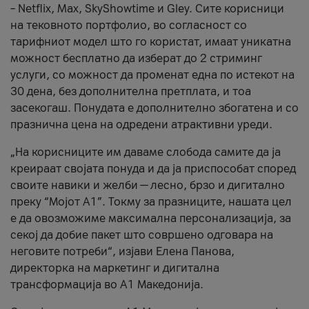
– Netflix, Max, SkyShowtime и Gley. Сите корисници
на тековното портфолио, во согласност со
тарифниот модел што го користат, имаат уникатна
можност бесплатно да изберат до 2 стриминг
услуги, со можност да променат една по истекот на
30 дена, без дополнителна претплата, и тоа
засекогаш. Понудата е дополнително збогатена и со
празнична цена на одредени атрактивни уреди.
„На корисниците им даваме слобода самите да ја
креираат својата понуда и да ја приспособат според
своите навики и желби — лесно, брзо и дигитално
преку “Мојот А1”. Токму за празниците, нашата цел
е да овозможиме максимална персонализација, за
секој да добие пакет што совршено одговара на
неговите потреби“, изјави Елена Панова,
директорка на маркетинг и дигитална
трансформација во А1 Македонија.