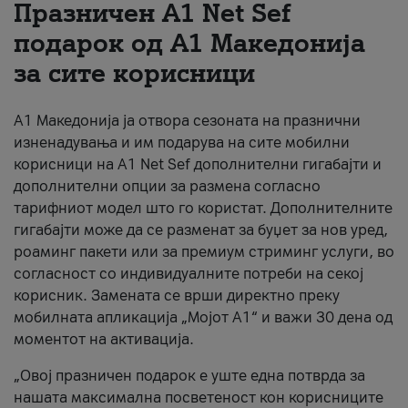
Празничен A1 Net Sеf
За нас
подарок од А1 Македонија
за сите корисници
#ПодобарОнлајн
А1 Македонија ја отвора сезоната на празнични
изненадувања и им подарува на сите мобилни
корисници на A1 Net Sef дополнителни гигабајти и
дополнителни опции за размена согласно
тарифниот модел што го користат. Дополнителните
гигабајти може да се разменат за буџет за нов уред,
роаминг пакети или за премиум стриминг услуги, во
согласност со индивидуалните потреби на секој
корисник. Замената се врши директно преку
мобилната апликација „Мојот А1“ и важи 30 дена од
моментот на активација.
„Овој празничен подарок е уште една потврда за
нашата максимална посветеност кон корисниците