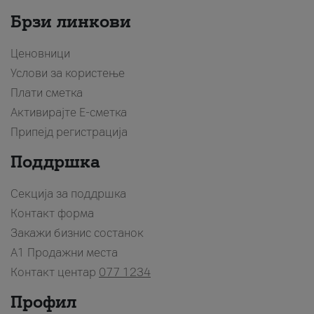
Брзи линкови
Ценовници
Услови за користење
Плати сметка
Активирајте Е-сметка
Припејд регистрација
Поддршка
Секција за поддршка
Контакт форма
Закажи бизнис состанок
A1 Продажни места
Контакт центар
077 1234
Профил