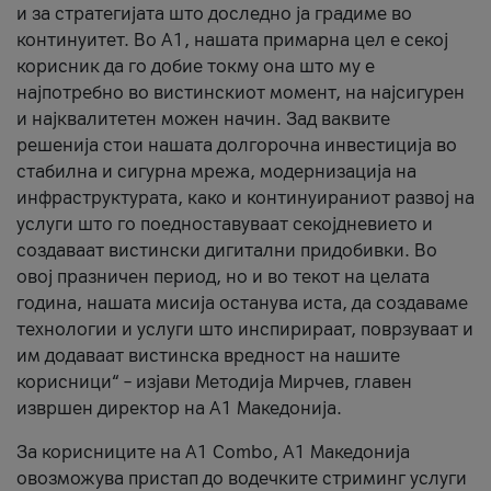
и за стратегијата што доследно ја градиме во
континуитет. Во А1, нашата примарна цел е секој
корисник да го добие токму она што му е
најпотребно во вистинскиот момент, на најсигурен
и најквалитетен можен начин. Зад ваквите
решенија стои нашата долгорочна инвестиција во
стабилна и сигурна мрежа, модернизација на
инфраструктурата, како и континуираниот развој на
услуги што го поедноставуваат секојдневието и
создаваат вистински дигитални придобивки. Во
овој празничен период, но и во текот на целата
година, нашата мисија останува иста, да создаваме
технологии и услуги што инспирираат, поврзуваат и
им додаваат вистинска вредност на нашите
корисници“ – изјави Методија Мирчев, главен
извршен директор на А1 Македонија.
За корисниците на A1 Combo, А1 Македонија
овозможува пристап до водечките стриминг услуги