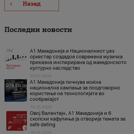
Назад
Последни новости
А1 Македонија и Националниот џез
оркестар создадоа современа музичка
приказна инспирирана од македонското
културно наследство
03.07.2026
A1 Македонија почнува моќна
национална кампања за поодговорно
користење на технологијата во
сообраќајот
18.05.2026
Овој Валентајн, A1 Македонија и 6
скопски кафулиња ја отворија темата за
safe dating
16.02.2026