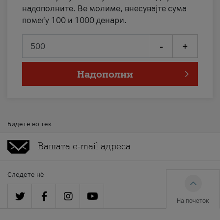
надополните. Ве молиме, внесувајте сума
помеѓу 100 и 1000 денари.
-
+
Надополни
Бидете во тек
Следете нè
На почеток