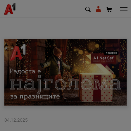
МК
EN
SQ
Приватни
Деловни
Поддршка
Надополни кредит
04.12.2025
Плати сметка