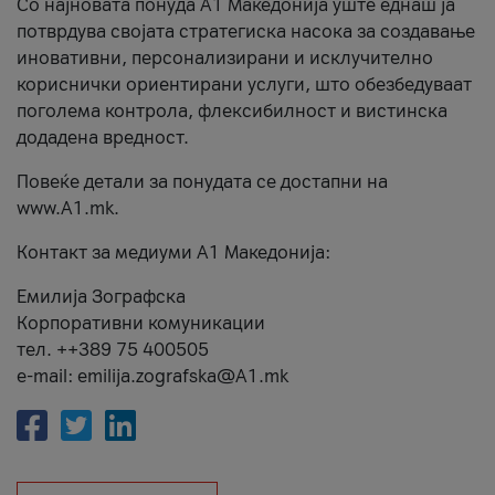
Со најновата понуда А1 Македонија уште еднаш ја
потврдува својата стратегиска насока за создавање
иновативни, персонализирани и исклучително
кориснички ориентирани услуги, што обезбедуваат
поголема контрола, флексибилност и вистинска
додадена вредност.
Повеќе детали за понудата се достапни на
www.А1.mk.
Контакт за медиуми А1 Македонија:
Емилија Зографска
Корпоративни комуникации
тел. ++389 75 400505
e-mail: emilija.zografska@A1.mk