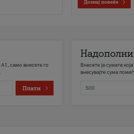
Дознај повеќе
Надополни
 А1, само внесете го
Внесете ја сумата кој
.
внесувајте сума помеѓ
Плати