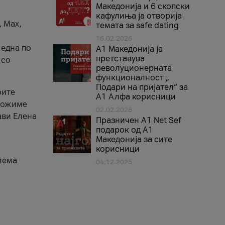
Македонија и 6 скопски
кафулиња ја отворија
, Max,
темата за safe dating
16.02.2026
 една по
А1 Македонија ја
претставува
 со
револуционерната
функционалност „
Подари на пријател“ за
оите
А1 Алфа корисници
зможиме
02.02.2026
ави Елена
Празничен A1 Net Sеf
подарок од А1
Македонија за сите
корисници
лема
04.12.2025