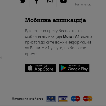
На почеток
Мобилна апликација
Единствено преку бесплатната
мобилна апликација
Мојот A1
имате
пристап до сите важни информации
за Вашите A1 услуги, во било кое
време.
и
Начини на плаќање