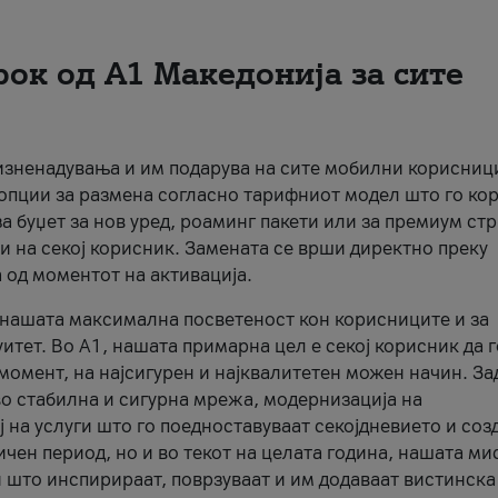
рок од А1 Македонија за сите
 изненадувања и им подарува на сите мобилни корисниц
 опции за размена согласно тарифниот модел што го кор
а буџет за нов уред, роаминг пакети или за премиум ст
и на секој корисник. Замената се врши директно преку
 од моментот на активација.
а нашата максимална посветеност кон корисниците и за
итет. Во А1, нашата примарна цел е секој корисник да 
момент, на најсигурен и најквалитетен можен начин. За
о стабилна и сигурна мрежа, модернизација на
 на услуги што го поедноставуваат секојдневието и соз
чен период, но и во текот на целата година, нашата ми
и што инспирираат, поврзуваат и им додаваат вистинска