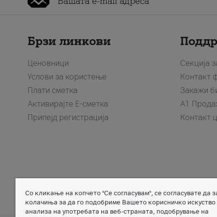
Брзи линкови
Подд
Ценовници
Секција 
Услови за користење
Контакт 
Плати сметка
Закажи б
Активирајте Е-сметка
A1 Прода
Припејд регистрација
Контакт 
Со кликање на копчето "Се согласувам", се согласувате да 
Member of
колачиња за да го подобриме Вашето корисничко искуство
анализа на употребата на веб-страната, подобрување на