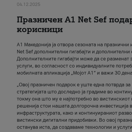
04.12.2025
Празничен A1 Net Sеf пода
корисници
А1 Македонија ја отвора сезоната на празнични
Net Sef дополнителни гигабајти и дополнителни
Дополнителните гигабајти може да се разменат з
услуги, во согласност со индивидуалните потреб
мобилната апликација „Мојот А1“ и важи 30 дена
„Овој празничен подарок е уште една потврда з
стратегијата што доследно ја градиме во контину
токму она што му е најпотребно во вистинскиот 
решенија стои нашата долгорочна инвестиција в
инфраструктурата, како и континуираниот развој
вистински дигитални придобивки. Во овој празни
останува иста, да создаваме технологии и услуг