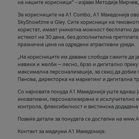
на нашите корисници“ – изјави Методија Мирчев
За корисниците на A1 Combo, А1 Македонија овоз
SkyShowtime и Gley. Сите корисници на тековно
користат, имаат уникатна можност бесплатно да 
истекот на 30 дена, без дополнителна претплата
празнична цена на одредени атрактивни уреди.
„На корисниците им даваме слобода самите да ја
навики и желби — лесно, брзо и дигитално преку
максимална персонализација, за секој да добие 
Панова, директорка на маркетинг и дигитална т
Со најновата понуда А1 Македонија уште еднаш ј
иновативни, персонализирани и исклучително к
контрола, флексибилност и вистинска додадена
Повеќе детали за понудата се достапни на www.А
Контакт за медиуми А1 Македонија: