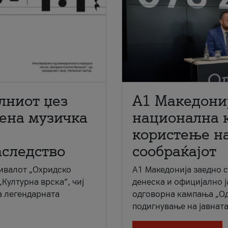
лниот џез
A1 Македони
мена музичка
национална 
користење на
аследство
сообраќајот
ивалот „Охридско
A1 Македонија заедно 
„Културна врска“, чиј
денеска и официјално 
а легендарната
одговорна кампања „Од
подигнување на јавната 