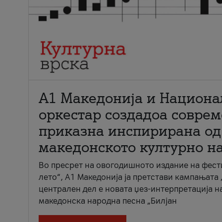
А1 Македонија и Национа
оркестар создадоа совре
приказна инспирирана од
македонското културно н
Во пресрет на овогодишното издание на фест
лето“, А1 Македонија ја претстави кампањата 
централен дел е новата џез-интерпретација н
македонска народна песна „Билјан