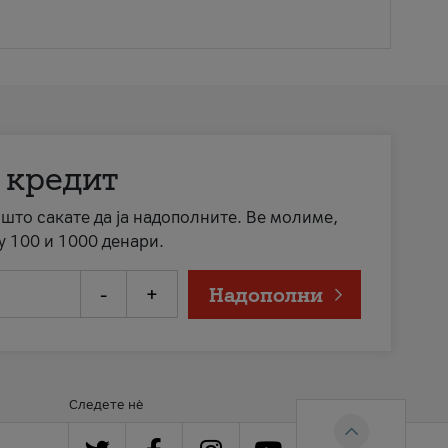
 кредит
а што сакате да ја надополните. Ве молиме,
у 100 и 1000 денари.
-
+
Надополни
Следете нè