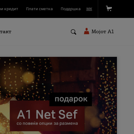
и кредит
Плати сметка
Поддршка
МК
такт
Мојот A1