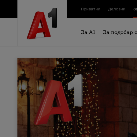
Приватни
Деловни
З
За А1
За подобар 