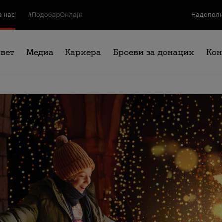
а нас
#ПодобарОнлајн
Надополн
свет
Медиа
Кариера
Броеви за донации
Кон