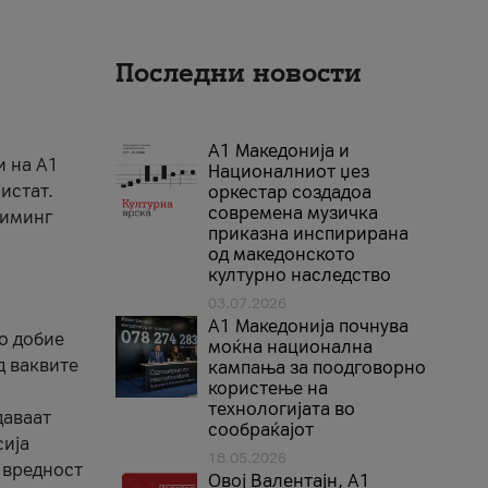
Последни новости
А1 Македонија и
и на A1
Националниот џез
истат.
оркестар создадоа
современа музичка
риминг
приказна инспирирана
од македонското
културно наследство
03.07.2026
A1 Македонија почнува
го добие
моќна национална
д ваквите
кампања за поодговорно
користење на
технологијата во
даваат
сообраќајот
сија
18.05.2026
 вредност
Овој Валентајн, A1