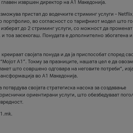
, главен извршен директор на А1 Македонија.
можува пристап до водечките стриминг услуги – Netflix
то портфолио, во согласност со тарифниот модел што го
изберат до 2 стриминг услуги, со можност да променат
, и тоа засекогаш. Понудата е дополнително збогатена и
 креираат својата понуда и да ја приспособат според св
 “Мојот А1”. Токму за празниците, нашата цел е да ово
пакет што совршено одговара на неговите потреби“, изј
рансформација во А1 Македонија.
а потврдува својата стратегиска насока за создавање
ориснички ориентирани услуги, што обезбедуваат пого
 вредност.
1.mk.