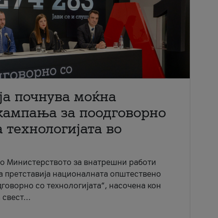
ја почнува моќна
кампања за поодговорно
 технологијата во
со Министерството за внатрешни работи
ја претставија националната општествено
говорно со технологијата“, насочена кон
свест...