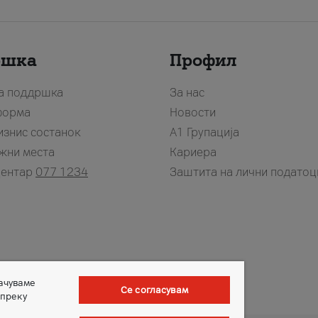
ршка
Профил
за поддршка
За нас
форма
Новости
изнис состанок
А1 Групација
жни места
Кариера
центар
077 1234
Заштита на лични податоц
зачуваме
Се согласувам
 преку