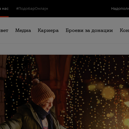
а нас
#ПодобарОнлајн
Надополн
свет
Медиа
Кариера
Броеви за донации
Кон