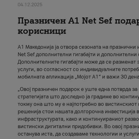
04.12.2025
Празничен A1 Net Sеf пода
корисници
А1 Македонија ја отвора сезоната на празнични
Net Sef дополнителни гигабајти и дополнителни
Дополнителните гигабајти може да се разменат з
услуги, во согласност со индивидуалните потреб
мобилната апликација „Мојот А1“ и важи 30 дена
„Овој празничен подарок е уште една потврда з
стратегијата што доследно ја градиме во контину
токму она што му е најпотребно во вистинскиот 
решенија стои нашата долгорочна инвестиција в
инфраструктурата, како и континуираниот развој
вистински дигитални придобивки. Во овој празни
останува иста, да создаваме технологии и услуг