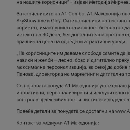
на нашите корисници“ – изјави Методија Мирчев
За корисниците на A1 Combo, А1 Македонија овоз
SkyShowtime и Gley. Сите корисници на тековно
користат, имаат уникатна можност бесплатно да 
истекот на 30 дена, без дополнителна претплата
празнична цена на одредени атрактивни уреди.
„На корисниците им даваме слобода самите да ја
навики и желби — лесно, брзо и дигитално преку
максимална персонализација, за секој да добие 
Панова, директорка на маркетинг и дигитална т
Со најновата понуда А1 Македонија уште еднаш ј
иновативни, персонализирани и исклучително к
контрола, флексибилност и вистинска додадена
Повеќе детали за понудата се достапни на www.А
Контакт за медиуми А1 Македонија: