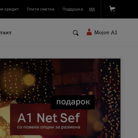
и кредит
Плати сметка
Поддршка
МК
такт
Мојот A1