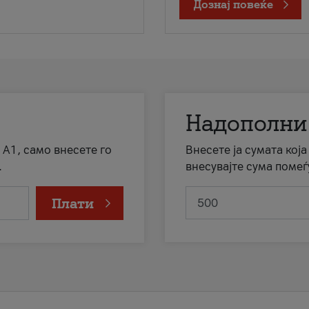
Дознај повеќе
Надополни
 А1, само внесете го
Внесете ја сумата кој
.
внесувајте сума помеѓ
Плати