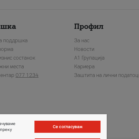
ршка
Профил
за поддршка
За нас
форма
Новости
изнис состанок
А1 Групација
жни места
Кариера
центар
077 1234
Заштита на лични податоц
зачуваме
Се согласувам
 преку