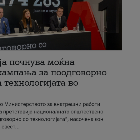
ја почнува моќна
кампања за поодговорно
 технологијата во
со Министерството за внатрешни работи
ја претставија националната општествено
говорно со технологијата“, насочена кон
свест...