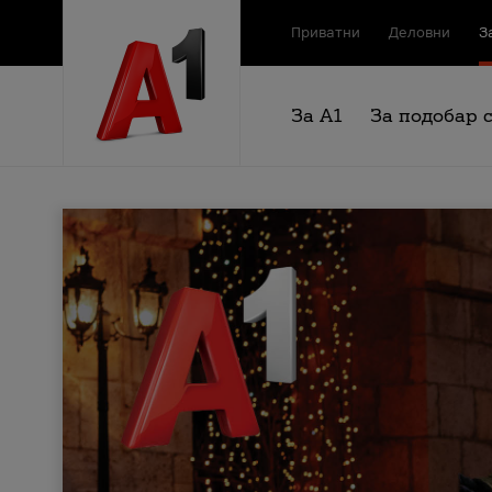
Приватни
Деловни
З
За А1
За подобар 