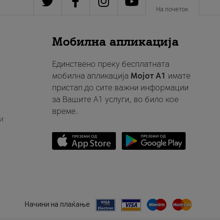
На почеток
Мобилна апликација
Единствено преку бесплатната
мобилна апликација
Мојот A1
имате
пристап до сите важни информации
за Вашите A1 услуги, во било кое
време.
и
Начини на плаќање