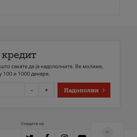
 кредит
а што сакате да ја надополните. Ве молиме,
у 100 и 1000 денари.
-
+
Надополни
Следете нè