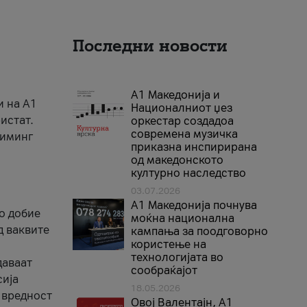
Последни новости
А1 Македонија и
и на A1
Националниот џез
истат.
оркестар создадоа
современа музичка
риминг
приказна инспирирана
од македонското
културно наследство
03.07.2026
A1 Македонија почнува
го добие
моќна национална
д ваквите
кампања за поодговорно
користење на
технологијата во
даваат
сообраќајот
сија
18.05.2026
 вредност
Овој Валентајн, A1