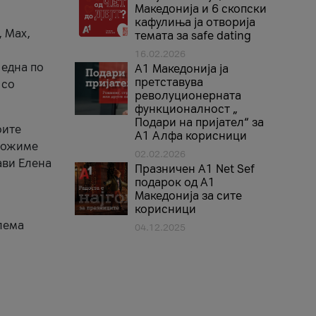
Македонија и 6 скопски
кафулиња ја отворија
, Max,
темата за safe dating
16.02.2026
 една по
А1 Македонија ја
претставува
 со
револуционерната
функционалност „
Подари на пријател“ за
оите
А1 Алфа корисници
зможиме
02.02.2026
ави Елена
Празничен A1 Net Sеf
подарок од А1
Македонија за сите
корисници
лема
04.12.2025