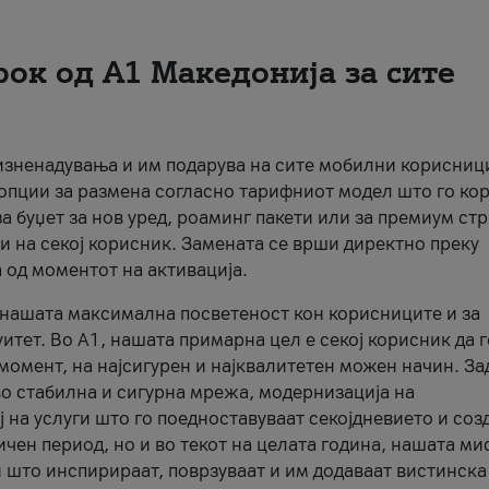
рок од А1 Македонија за сите
 изненадувања и им подарува на сите мобилни корисниц
 опции за размена согласно тарифниот модел што го кор
а буџет за нов уред, роаминг пакети или за премиум ст
и на секој корисник. Замената се врши директно преку
 од моментот на активација.
а нашата максимална посветеност кон корисниците и за
итет. Во А1, нашата примарна цел е секој корисник да 
момент, на најсигурен и најквалитетен можен начин. За
о стабилна и сигурна мрежа, модернизација на
 на услуги што го поедноставуваат секојдневието и соз
чен период, но и во текот на целата година, нашата ми
и што инспирираат, поврзуваат и им додаваат вистинска