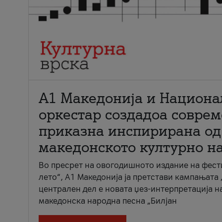
А1 Македонија и Национа
оркестар создадоа совре
приказна инспирирана од
македонското културно н
Во пресрет на овогодишното издание на фест
лето“, А1 Македонија ја претстави кампањата 
централен дел е новата џез-интерпретација н
македонска народна песна „Билјан