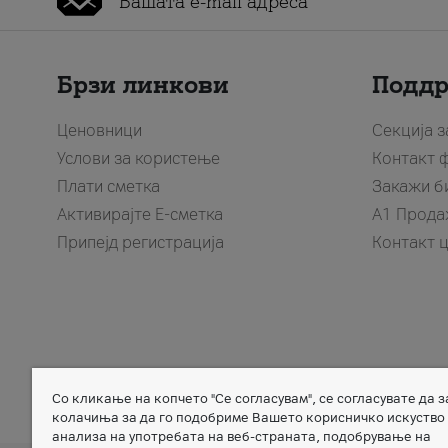
Брзи линкови
Подд
Ценовници
Секција 
Услови за користење
Контакт 
Плати сметка
Закажи б
Активирајте Е-сметка
A1 Прода
Припејд регистрација
Контакт 
Со кликање на копчето "Се согласувам", се согласувате да 
Member of
колачиња за да го подобриме Вашето корисничко искуство
анализа на употребата на веб-страната, подобрување на