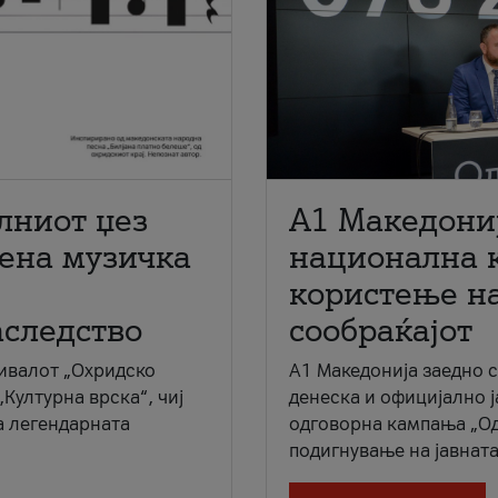
лниот џез
A1 Македони
мена музичка
национална 
користење на
аследство
сообраќајот
ивалот „Охридско
A1 Македонија заедно 
„Културна врска“, чиј
денеска и официјално 
а легендарната
одговорна кампања „Од
подигнување на јавната 