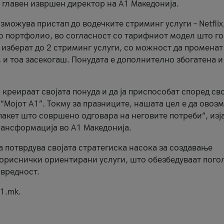
, главен извршен директор на А1 Македонија.
можува пристап до водечките стриминг услуги – Netflix
то портфолио, во согласност со тарифниот модел што го
изберат до 2 стриминг услуги, со можност да променат
, и тоа засекогаш. Понудата е дополнително збогатена и
 креираат својата понуда и да ја приспособат според св
 “Мојот А1”. Токму за празниците, нашата цел е да ово
пакет што совршено одговара на неговите потреби“, изј
рансформација во А1 Македонија.
а потврдува својата стратегиска насока за создавање
ориснички ориентирани услуги, што обезбедуваат пого
 вредност.
1.mk.