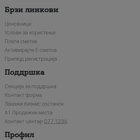
Брзи линкови
Ценовници
Услови за користење
Плати сметка
Активирајте Е-сметка
Припејд регистрација
Поддршка
Секција за поддршка
Контакт форма
Закажи бизнис состанок
A1 Продажни места
Контакт центар
077 1234
Профил