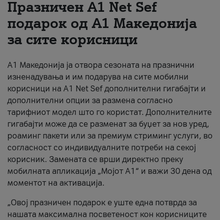
Празничен A1 Net Sеf
За нас
подарок од А1 Македонија
за сите корисници
#ПодобарОнлајн
А1 Македонија ја отвора сезоната на празнични
изненадувања и им подарува на сите мобилни
корисници на A1 Net Sef дополнителни гигабајти и
дополнителни опции за размена согласно
тарифниот модел што го користат. Дополнителните
гигабајти може да се разменат за буџет за нов уред,
роаминг пакети или за премиум стриминг услуги, во
согласност со индивидуалните потреби на секој
корисник. Замената се врши директно преку
мобилната апликација „Мојот А1“ и важи 30 дена од
моментот на активација.
„Овој празничен подарок е уште една потврда за
нашата максимална посветеност кон корисниците