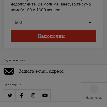
надополните. Ве молиме, внесувајте сума
помеѓу 100 и 1000 денари.
-
+
Надополни
Бидете во тек
Следете нè
На почеток