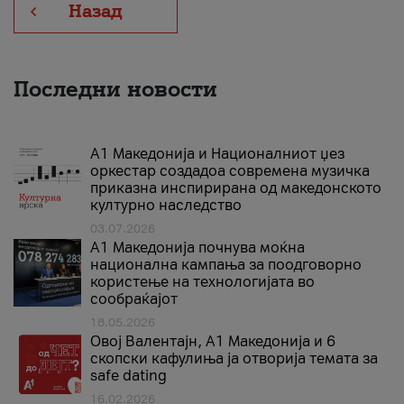
Назад
Последни новости
А1 Македонија и Националниот џез
оркестар создадоа современа музичка
приказна инспирирана од македонското
културно наследство
03.07.2026
A1 Македонија почнува моќна
национална кампања за поодговорно
користење на технологијата во
сообраќајот
18.05.2026
Овој Валентајн, A1 Македонија и 6
скопски кафулиња ја отворија темата за
safe dating
16.02.2026