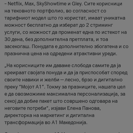
– Netflix, Max, SkyShowtime и Gley. Сите корисници
на тековното портфолио, во согласност со
тарифниот модел што го користат, имаат уникатна
можност бесплатно да изберат до 2 стриминг
услуги, со можност да променат една по истекот на
30 дена, без дополнителна претплата, и тоа
засекогаш. Понудата е дополнително збогатена и со
празнична цена на одредени атрактивни уреди.
„На корисниците им даваме слобода самите да ја
креираат својата понуда и да ја приспособат според
своите навики и желби — лесно, брзо и дигитално
преку “Мојот А1”. Токму за празниците, нашата цел
е да овозможиме максимална персонализација, за
секој да добие пакет што совршено одговара на
неговите потреби“, изјави Елена Панова,
директорка на маркетинг и дигитална
трансформација во А1 Македонија.