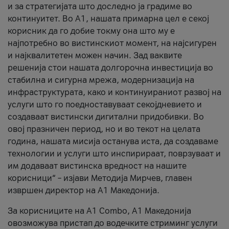
и за стратегијата што доследно ја градиме во
континуитет. Во А1, нашата примарна цел е секој
корисник да го добие токму она што му е
најпотребно во вистинскиот момент, на најсигурен
и најквалитетен можен начин. Зад ваквите
решенија стои нашата долгорочна инвестиција во
стабилна и сигурна мрежа, модернизација на
инфраструктурата, како и континуираниот развој на
услуги што го поедноставуваат секојдневието и
создаваат вистински дигитални придобивки. Во
овој празничен период, но и во текот на целата
година, нашата мисија останува иста, да создаваме
технологии и услуги што инспирираат, поврзуваат и
им додаваат вистинска вредност на нашите
корисници“ – изјави Методија Мирчев, главен
извршен директор на А1 Македонија.
За корисниците на A1 Combo, А1 Македонија
овозможува пристап до водечките стриминг услуги