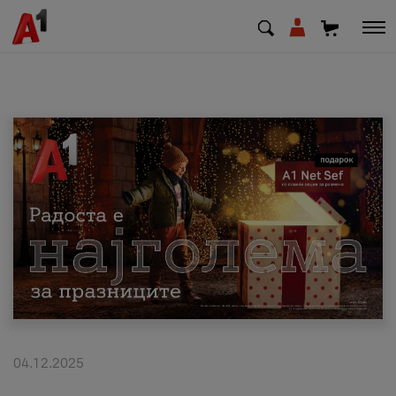
МК
EN
SQ
Приватни
Деловни
Поддршка
Надополни кредит
04.12.2025
Плати сметка