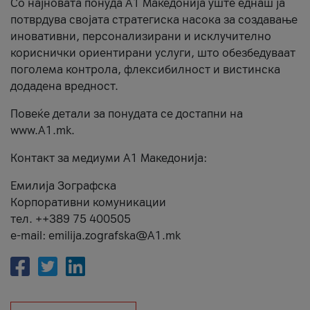
Со најновата понуда А1 Македонија уште еднаш ја
потврдува својата стратегиска насока за создавање
иновативни, персонализирани и исклучително
кориснички ориентирани услуги, што обезбедуваат
поголема контрола, флексибилност и вистинска
додадена вредност.
Повеќе детали за понудата се достапни на
www.А1.mk.
Контакт за медиуми А1 Македонија:
Емилија Зографска
Корпоративни комуникации
тел. ++389 75 400505
e-mail: emilija.zografska@A1.mk