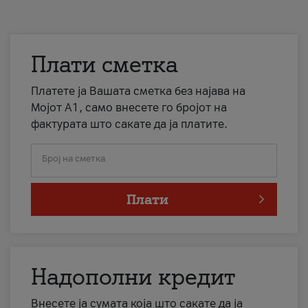
Плати сметка
Платете ја Вашата сметка без најава на
Мојот А1, само внесете го бројот на
фактурата што сакате да ја платите.
Број на сметка
Плати
Надополни кредит
Внесете ја сумата која што сакате да ја