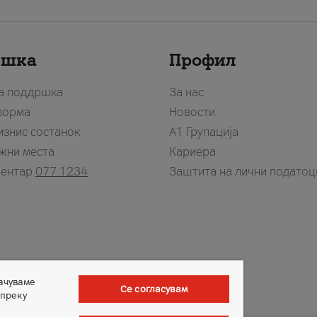
ршка
Профил
за поддршка
За нас
форма
Новости
изнис состанок
А1 Групација
жни места
Кариера
центар
077 1234
Заштита на лични податоц
зачуваме
Се согласувам
 преку