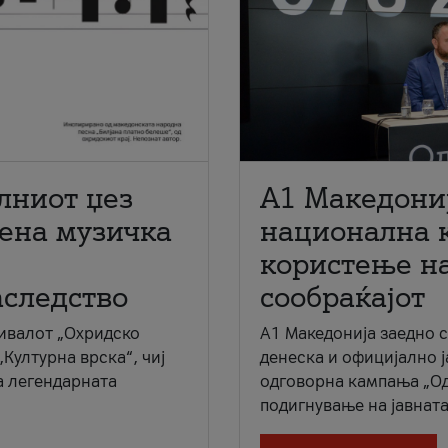
лниот џез
A1 Македони
мена музичка
национална 
користење на
аследство
сообраќајот
ивалот „Охридско
A1 Македонија заедно 
„Културна врска“, чиј
денеска и официјално 
а легендарната
одговорна кампања „Од
подигнување на јавната 