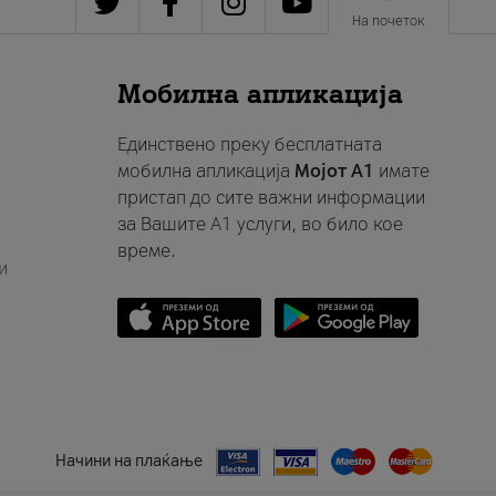
На почеток
Мобилна апликација
Единствено преку бесплатната
мобилна апликација
Мојот A1
имате
пристап до сите важни информации
за Вашите A1 услуги, во било кое
време.
и
Начини на плаќање