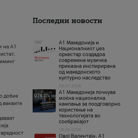
Последни новости
А1 Македонија и
и на A1
Националниот џез
истат.
оркестар создадоа
современа музичка
риминг
приказна инспирирана
од македонското
културно наследство
03.07.2026
A1 Македонија почнува
го добие
моќна национална
д ваквите
кампања за поодговорно
користење на
технологијата во
даваат
сообраќајот
сија
18.05.2026
 вредност
Овој Валентајн, A1