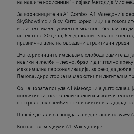
на нашите корисници“ – изјави Методија Мирчев
За корисниците на A1 Combo, А1 Македонија овоз
SkyShowtime и Gley. Сите корисници на тековно
користат, имаат уникатна можност бесплатно да 
истекот на 30 дена, без дополнителна претплата
празнична цена на одредени атрактивни уреди.
„На корисниците им даваме слобода самите да ја
навики и желби — лесно, брзо и дигитално преку
максимална персонализација, за секој да добие 
Панова, директорка на маркетинг и дигитална т
Со најновата понуда А1 Македонија уште еднаш ј
иновативни, персонализирани и исклучително к
контрола, флексибилност и вистинска додадена
Повеќе детали за понудата се достапни на www.А
Контакт за медиуми А1 Македонија: