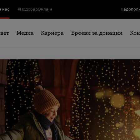
а нас
#ПодобарОнлајн
Надополн
свет
Медиа
Кариера
Броеви за донации
Кон