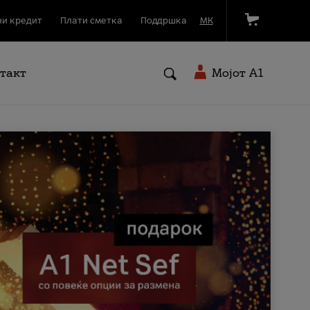
и кредит
Плати сметка
Поддршка
МК
такт
Мојот A1