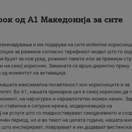
рок од А1 Македонија за сите
 изненадувања и им подарува на сите мобилни корисниц
 опции за размена согласно тарифниот модел што го кор
а буџет за нов уред, роаминг пакети или за премиум ст
и на секој корисник. Замената се врши директно преку
 од моментот на активација.
а нашата максимална посветеност кон корисниците и за
итет. Во А1, нашата примарна цел е секој корисник да 
момент, на најсигурен и најквалитетен можен начин. За
о стабилна и сигурна мрежа, модернизација на
 на услуги што го поедноставуваат секојдневието и соз
чен период, но и во текот на целата година, нашата ми
и што инспирираат, поврзуваат и им додаваат вистинска