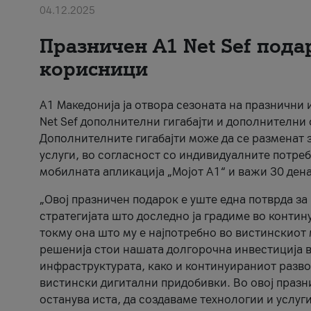
04.12.2025
Празничен A1 Net Sеf пода
корисници
А1 Македонија ја отвора сезоната на празнични
Net Sef дополнителни гигабајти и дополнителни
Дополнителните гигабајти може да се разменат з
услуги, во согласност со индивидуалните потреб
мобилната апликација „Мојот А1“ и важи 30 дена
„Овој празничен подарок е уште една потврда з
стратегијата што доследно ја градиме во контину
токму она што му е најпотребно во вистинскиот 
решенија стои нашата долгорочна инвестиција в
инфраструктурата, како и континуираниот развој
вистински дигитални придобивки. Во овој празни
останува иста, да создаваме технологии и услуг