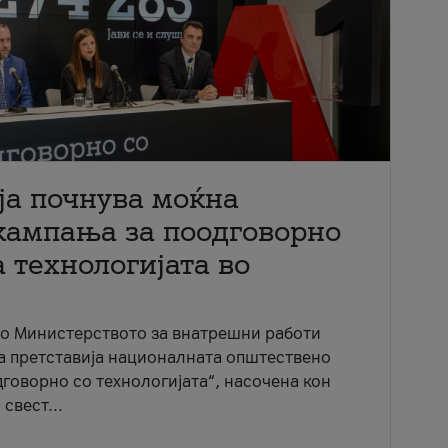
ја почнува моќна
кампања за поодговорно
 технологијата во
со Министерството за внатрешни работи
ја претставија националната општествено
говорно со технологијата“, насочена кон
свест...