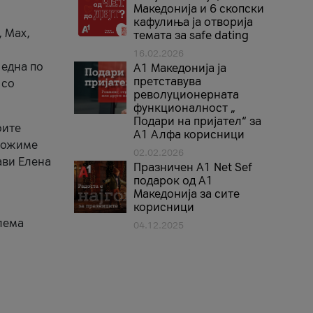
Македонија и 6 скопски
кафулиња ја отворија
, Max,
темата за safe dating
16.02.2026
 една по
А1 Македонија ја
претставува
 со
револуционерната
функционалност „
Подари на пријател“ за
оите
А1 Алфа корисници
зможиме
02.02.2026
ави Елена
Празничен A1 Net Sеf
подарок од А1
Македонија за сите
корисници
лема
04.12.2025