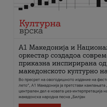
А1 Македонија и Национа
оркестар создадоа совре
приказна инспирирана од
македонското културно н
Во пресрет на овогодишното издание на фест
лето“, А1 Македонија ја претстави кампањата 
централен дел е новата џез-интерпретација н
македонска народна песна „Билјан