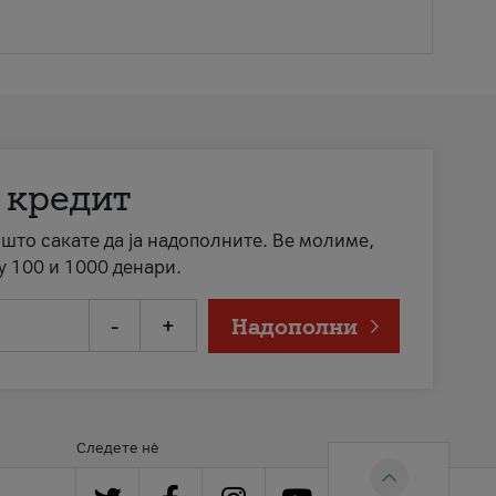
 кредит
а што сакате да ја надополните. Ве молиме,
у 100 и 1000 денари.
-
+
Надополни
Следете нè