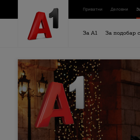
Приватни
Деловни
З
За А1
За подобар 