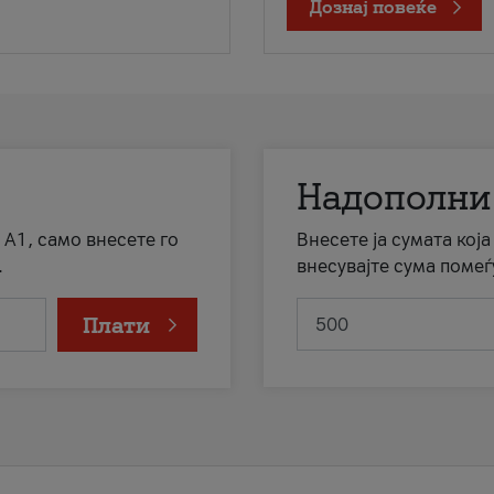
Дознај повеќе
Надополни
 А1, само внесете го
Внесете ја сумата кој
.
внесувајте сума помеѓ
Плати