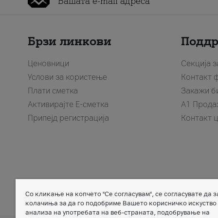
Брзи линкови
Подд
Ценовници
Секција 
Услови за користење
Контакт 
Плати сметка
Закажи б
Активирајте Е-сметка
A1 Прода
Припејд регистрација
Контакт 
Со кликање на копчето "Се согласувам", се согласувате да 
Member of
колачиња за да го подобриме Вашето корисничко искуство
анализа на употребата на веб-страната, подобрување на