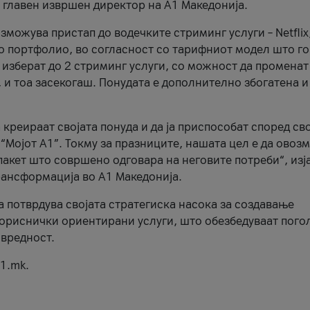
, главен извршен директор на А1 Македонија.
можува пристап до водечките стриминг услуги – Netflix
то портфолио, во согласност со тарифниот модел што го
изберат до 2 стриминг услуги, со можност да променат
, и тоа засекогаш. Понудата е дополнително збогатена и
 креираат својата понуда и да ја приспособат според св
 “Мојот А1”. Токму за празниците, нашата цел е да ово
пакет што совршено одговара на неговите потреби“, изј
рансформација во А1 Македонија.
а потврдува својата стратегиска насока за создавање
ориснички ориентирани услуги, што обезбедуваат пого
 вредност.
1.mk.