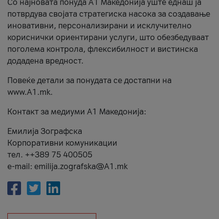
Со најновата понуда А1 Македонија уште еднаш ја
потврдува својата стратегиска насока за создавање
иновативни, персонализирани и исклучително
кориснички ориентирани услуги, што обезбедуваат
поголема контрола, флексибилност и вистинска
додадена вредност.
Повеќе детали за понудата се достапни на
www.А1.mk.
Контакт за медиуми А1 Македонија:
Емилија Зографска
Корпоративни комуникации
тел. ++389 75 400505
e-mail: emilija.zografska@A1.mk