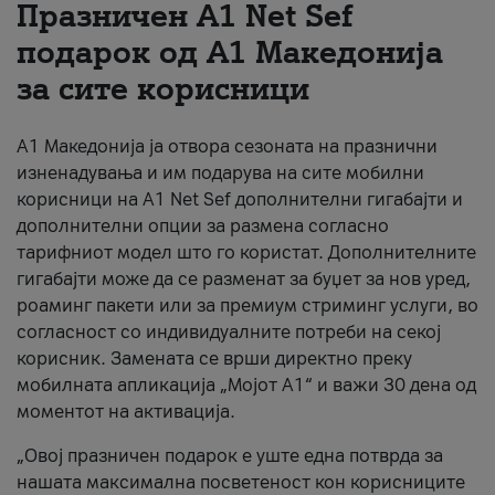
Празничен A1 Net Sеf
За нас
подарок од А1 Македонија
за сите корисници
#ПодобарОнлајн
А1 Македонија ја отвора сезоната на празнични
изненадувања и им подарува на сите мобилни
корисници на A1 Net Sef дополнителни гигабајти и
дополнителни опции за размена согласно
тарифниот модел што го користат. Дополнителните
гигабајти може да се разменат за буџет за нов уред,
роаминг пакети или за премиум стриминг услуги, во
согласност со индивидуалните потреби на секој
корисник. Замената се врши директно преку
мобилната апликација „Мојот А1“ и важи 30 дена од
моментот на активација.
„Овој празничен подарок е уште една потврда за
нашата максимална посветеност кон корисниците