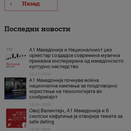
Назад
Последни новости
А1 Македонија и Националниот џез
оркестар создадоа современа музичка
приказна инспирирана од македонското
културно наследство
03.07.2026
A1 Македонија почнува моќна
национална кампања за поодговорно
користење на технологијата во
сообраќајот
18.05.2026
Овој Валентајн, A1 Македонија и 6
скопски кафулиња ја отворија темата за
safe dating
16.02.2026