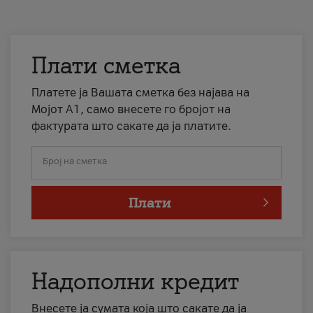
Плати сметка
Платете ја Вашата сметка без најава на
Мојот А1, само внесете го бројот на
фактурата што сакате да ја платите.
Број на сметка
Плати
Надополни кредит
Внесете ја сумата која што сакате да ја