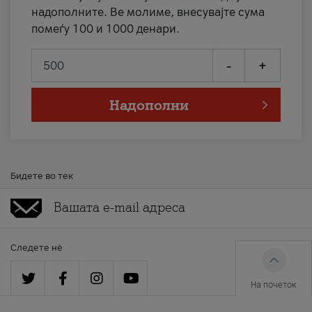
надополните. Ве молиме, внесувајте сума
помеѓу 100 и 1000 денари.
-
+
Надополни
Бидете во тек
Следете нè
На почеток