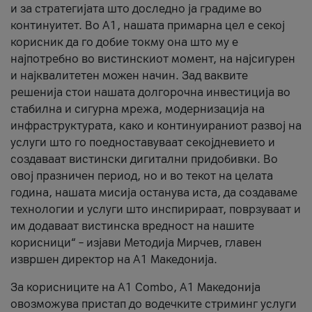
и за стратегијата што доследно ја градиме во
континуитет. Во А1, нашата примарна цел е секој
корисник да го добие токму она што му е
најпотребно во вистинскиот момент, на најсигурен
и најквалитетен можен начин. Зад ваквите
решенија стои нашата долгорочна инвестиција во
стабилна и сигурна мрежа, модернизација на
инфраструктурата, како и континуираниот развој на
услуги што го поедноставуваат секојдневието и
создаваат вистински дигитални придобивки. Во
овој празничен период, но и во текот на целата
година, нашата мисија останува иста, да создаваме
технологии и услуги што инспирираат, поврзуваат и
им додаваат вистинска вредност на нашите
корисници“ – изјави Методија Мирчев, главен
извршен директор на А1 Македонија.
За корисниците на A1 Combo, А1 Македонија
овозможува пристап до водечките стриминг услуги