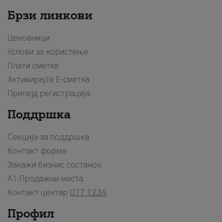
Брзи линкови
Ценовници
Услови за користење
Плати сметка
Активирајте Е-сметка
Припејд регистрација
Поддршка
Секција за поддршка
Контакт форма
Закажи бизнис состанок
A1 Продажни места
Контакт центар
077 1234
Профил