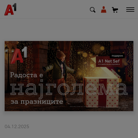
МК
EN
SQ
Приватни
Деловни
Поддршка
Надополни кредит
04.12.2025
Плати сметка