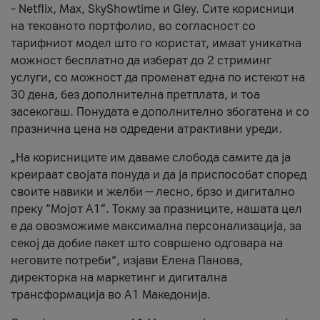
– Netflix, Max, SkyShowtime и Gley. Сите корисници
на тековното портфолио, во согласност со
тарифниот модел што го користат, имаат уникатна
можност бесплатно да изберат до 2 стриминг
услуги, со можност да променат една по истекот на
30 дена, без дополнителна претплата, и тоа
засекогаш. Понудата е дополнително збогатена и со
празнична цена на одредени атрактивни уреди.
„На корисниците им даваме слобода самите да ја
креираат својата понуда и да ја приспособат според
своите навики и желби — лесно, брзо и дигитално
преку “Мојот А1”. Токму за празниците, нашата цел
е да овозможиме максимална персонализација, за
секој да добие пакет што совршено одговара на
неговите потреби“, изјави Елена Панова,
директорка на маркетинг и дигитална
трансформација во А1 Македонија.