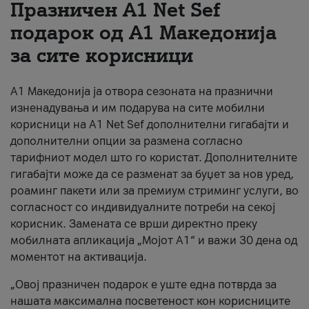
Празничен A1 Net Sеf
За нас
подарок од А1 Македонија
за сите корисници
#ПодобарОнлајн
А1 Македонија ја отвора сезоната на празнични
изненадувања и им подарува на сите мобилни
корисници на A1 Net Sef дополнителни гигабајти и
дополнителни опции за размена согласно
тарифниот модел што го користат. Дополнителните
гигабајти може да се разменат за буџет за нов уред,
роаминг пакети или за премиум стриминг услуги, во
согласност со индивидуалните потреби на секој
корисник. Замената се врши директно преку
мобилната апликација „Мојот А1“ и важи 30 дена од
моментот на активација.
„Овој празничен подарок е уште една потврда за
нашата максимална посветеност кон корисниците