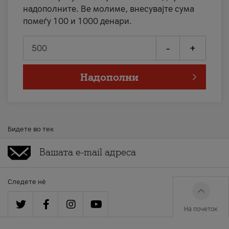
надополните. Ве молиме, внесувајте сума
помеѓу 100 и 1000 денари.
-
+
Надополни
Бидете во тек
Следете нè
На почеток