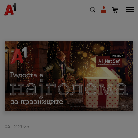
МК
EN
SQ
Приватни
Деловни
Поддршка
Надополни кредит
04.12.2025
Плати сметка