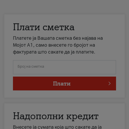
Плати сметка
Платете ја Вашата сметка без најава на
Мојот А1, само внесете го бројот на
фактурата што сакате да ја платите.
Број на сметка
Плати
Надополни кредит
Внесете ја сумата која што сакате да ја