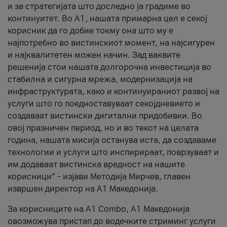
и за стратегијата што доследно ја градиме во
континуитет. Во А1, нашата примарна цел е секој
корисник да го добие токму она што му е
најпотребно во вистинскиот момент, на најсигурен
и најквалитетен можен начин. Зад ваквите
решенија стои нашата долгорочна инвестиција во
стабилна и сигурна мрежа, модернизација на
инфраструктурата, како и континуираниот развој на
услуги што го поедноставуваат секојдневието и
создаваат вистински дигитални придобивки. Во
овој празничен период, но и во текот на целата
година, нашата мисија останува иста, да создаваме
технологии и услуги што инспирираат, поврзуваат и
им додаваат вистинска вредност на нашите
корисници“ – изјави Методија Мирчев, главен
извршен директор на А1 Македонија.
За корисниците на A1 Combo, А1 Македонија
овозможува пристап до водечките стриминг услуги