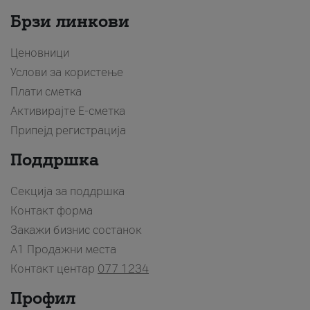
Брзи линкови
Ценовници
Услови за користење
Плати сметка
Активирајте Е-сметка
Припејд регистрација
Поддршка
Секција за поддршка
Контакт форма
Закажи бизнис состанок
A1 Продажни места
Контакт центар
077 1234
Профил