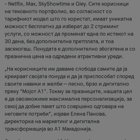
– Netflix, Max, SkyShowtime и Gley. Сите корисници
на тековното портфолио, во согласност со
тарифниот модел што го користат, имаат уникатна
можност бесплатно да изберат до 2 стриминг
услуги, со можност да променат една по истекот на
30 дена, без дополнителна претплата, и тоа
засекогаш. Понудата е дополнително збогатена и со
празнична цена на одредени атрактивни уреди.
„На корисниците им даваме слобода самите да ја
креираат својата понуда и да ја приспособат според
своите навики и желби — лесно, брзо и дигитално
преку “Мојот А1”. Токму за празниците, нашата цел
е да овозможиме максимална персонализација, за
секој да добие пакет што совршено одговара на
неговите потреби“, изјави Елена Панова,
директорка на маркетинг и дигитална
трансформација во А1 Македонија.