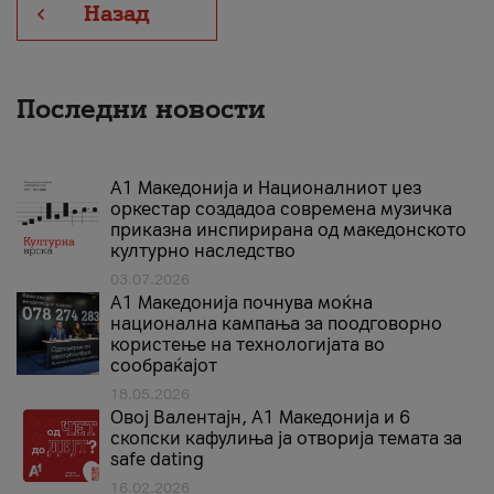
Назад
Последни новости
А1 Македонија и Националниот џез
оркестар создадоа современа музичка
приказна инспирирана од македонското
културно наследство
03.07.2026
A1 Македонија почнува моќна
национална кампања за поодговорно
користење на технологијата во
сообраќајот
18.05.2026
Овој Валентајн, A1 Македонија и 6
скопски кафулиња ја отворија темата за
safe dating
16.02.2026