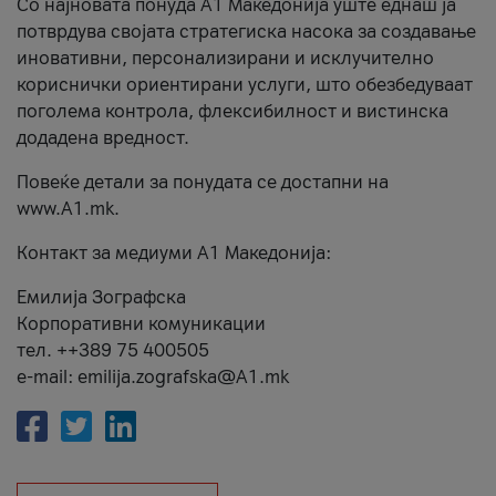
Со најновата понуда А1 Македонија уште еднаш ја
потврдува својата стратегиска насока за создавање
иновативни, персонализирани и исклучително
кориснички ориентирани услуги, што обезбедуваат
поголема контрола, флексибилност и вистинска
додадена вредност.
Повеќе детали за понудата се достапни на
www.А1.mk.
Контакт за медиуми А1 Македонија:
Емилија Зографска
Корпоративни комуникации
тел. ++389 75 400505
e-mail: emilija.zografska@A1.mk