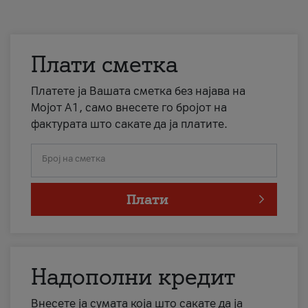
Плати сметка
Платете ја Вашата сметка без најава на
Мојот А1, само внесете го бројот на
фактурата што сакате да ја платите.
Број на сметка
Плати
Надополни кредит
Внесете ја сумата која што сакате да ја