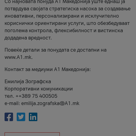
Со најновата понуда А1 Македонија уште еднаш ја
потврдува својата стратегиска насока за создавање
иновативни, персонализирани и исклучително
кориснички ориентирани услуги, што обезбедуваат
поголема контрола, флексибилност и вистинска
додадена вредност.
Повеќе детали за понудата се достапни на
www.А1.mk.
Контакт за медиуми А1 Македонија:
Емилија Зографска
Корпоративни комуникации
тел. ++389 75 400505
e-mail: emilija.zografska@A1.mk