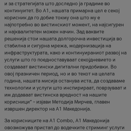
и за стратегијата што доследно ја градиме во
континуитет. Во А1, нашата примарна цел е секој
корисник да го добие токму она што му е
најпотребно во вистинскиот момент, на најсигурен
и најквалитетен можен начин. Зад ваквите
решенија стои нашата долгорочна инвестиција во
стабилна и сигурна мрежа, модернизација на
инфраструктурата, како и континуираниот развој на
услуги што го поедноставуваат секојдневието и
создаваат вистински дигитални придобивки. Во
овој празничен период, но и во текот на целата
година, нашата мисија останува иста, да создаваме
технологии и услуги што инспирираат, поврзуваат и
им додаваат вистинска вредност на нашите
корисници“ – изјави Методија Мирчев, главен
извршен директор на А1 Македонија.
За корисниците на A1 Combo, А1 Македонија
овозможува пристап до водечките стриминг услуги