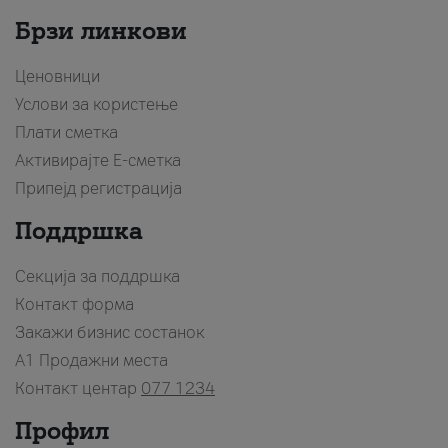
Брзи линкови
Ценовници
Услови за користење
Плати сметка
Активирајте Е-сметка
Припејд регистрација
Поддршка
Секција за поддршка
Контакт форма
Закажи бизнис состанок
A1 Продажни места
Контакт центар
077 1234
Профил