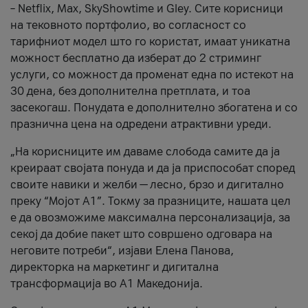
– Netflix, Max, SkyShowtime и Gley. Сите корисници
на тековното портфолио, во согласност со
тарифниот модел што го користат, имаат уникатна
можност бесплатно да изберат до 2 стриминг
услуги, со можност да променат една по истекот на
30 дена, без дополнителна претплата, и тоа
засекогаш. Понудата е дополнително збогатена и со
празнична цена на одредени атрактивни уреди.
„На корисниците им даваме слобода самите да ја
креираат својата понуда и да ја приспособат според
своите навики и желби — лесно, брзо и дигитално
преку “Мојот А1”. Токму за празниците, нашата цел
е да овозможиме максимална персонализација, за
секој да добие пакет што совршено одговара на
неговите потреби“, изјави Елена Панова,
директорка на маркетинг и дигитална
трансформација во А1 Македонија.