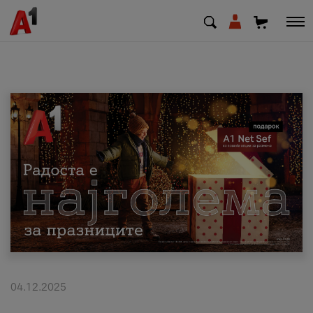
МК
EN
SQ
Приватни
Деловни
Поддршка
Надополни кредит
04.12.2025
Плати сметка