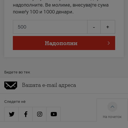
надополните. Ве молиме, внесувајте сума
помеѓу 100 и 1000 денари.
-
+
Надополни
Бидете во тек
Следете нè
На почеток