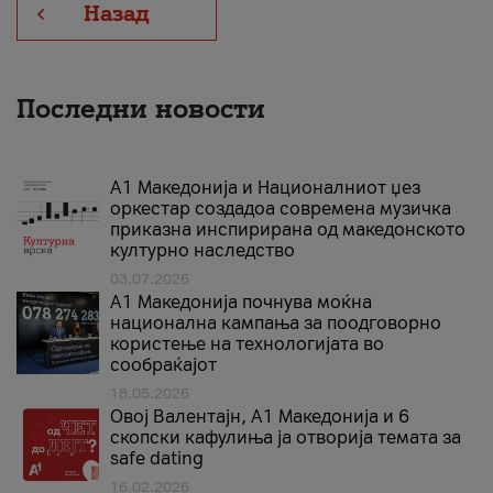
Назад
Последни новости
А1 Македонија и Националниот џез
оркестар создадоа современа музичка
приказна инспирирана од македонското
културно наследство
03.07.2026
A1 Македонија почнува моќна
национална кампања за поодговорно
користење на технологијата во
сообраќајот
18.05.2026
Овој Валентајн, A1 Македонија и 6
скопски кафулиња ја отворија темата за
safe dating
16.02.2026