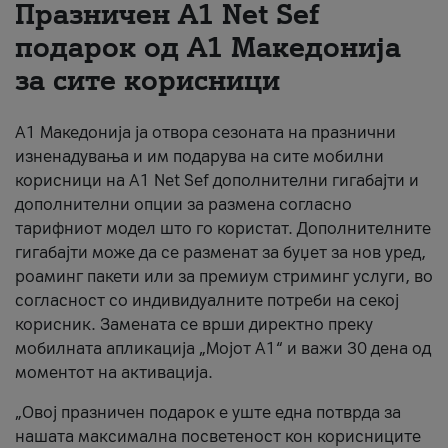
Празничен A1 Net Sеf
За нас
подарок од А1 Македонија
за сите корисници
#ПодобарОнлајн
А1 Македонија ја отвора сезоната на празнични
изненадувања и им подарува на сите мобилни
корисници на A1 Net Sef дополнителни гигабајти и
дополнителни опции за размена согласно
тарифниот модел што го користат. Дополнителните
гигабајти може да се разменат за буџет за нов уред,
роаминг пакети или за премиум стриминг услуги, во
согласност со индивидуалните потреби на секој
корисник. Замената се врши директно преку
мобилната апликација „Мојот А1“ и важи 30 дена од
моментот на активација.
„Овој празничен подарок е уште една потврда за
нашата максимална посветеност кон корисниците