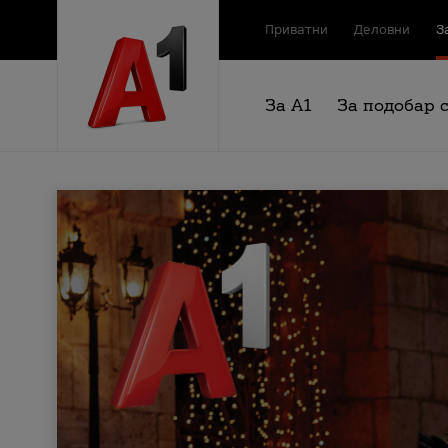
Приватни
Деловни
З
За А1
За подобар 