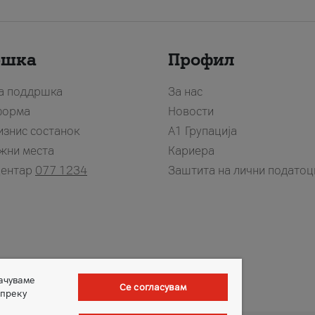
ршка
Профил
за поддршка
За нас
форма
Новости
изнис состанок
А1 Групација
жни места
Кариера
центар
077 1234
Заштита на лични податоц
зачуваме
Се согласувам
 преку