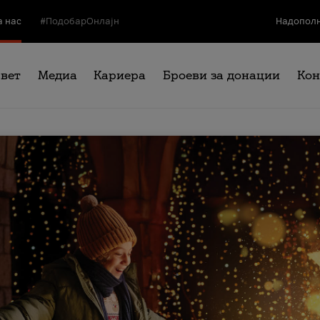
а нас
#ПодобарОнлајн
Надополн
свет
Медиа
Кариера
Броеви за донации
Кон