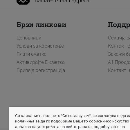
Брзи линкови
Подд
Ценовници
Секција 
Услови за користење
Контакт 
Плати сметка
Закажи б
Активирајте Е-сметка
A1 Прода
Припејд регистрација
Контакт 
Со кликање на копчето "Се согласувам", се согласувате да 
Member of
колачиња за да го подобриме Вашето корисничко искуство
анализа на употребата на веб-страната, подобрување на