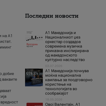
Последни новости
А1 Македонија и
и на A1
Националниот џез
истат.
оркестар создадоа
современа музичка
риминг
приказна инспирирана
од македонското
културно наследство
03.07.2026
A1 Македонија почнува
го добие
моќна национална
д ваквите
кампања за поодговорно
користење на
технологијата во
даваат
сообраќајот
сија
18.05.2026
 вредност
Овој Валентајн, A1