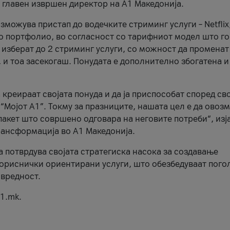
, главен извршен директор на А1 Македонија.
можува пристап до водечките стриминг услуги – Netflix
то портфолио, во согласност со тарифниот модел што го
изберат до 2 стриминг услуги, со можност да променат
, и тоа засекогаш. Понудата е дополнително збогатена и
 креираат својата понуда и да ја приспособат според св
 “Мојот А1”. Токму за празниците, нашата цел е да ово
пакет што совршено одговара на неговите потреби“, изј
рансформација во А1 Македонија.
а потврдува својата стратегиска насока за создавање
ориснички ориентирани услуги, што обезбедуваат пого
 вредност.
1.mk.