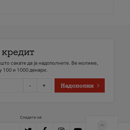
 кредит
а што сакате да ја надополните. Ве молиме,
у 100 и 1000 денари.
-
+
Надополни
Следете нè