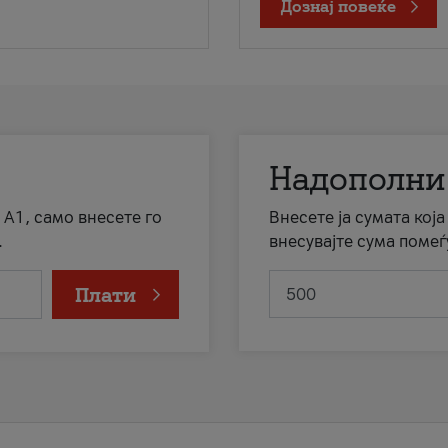
Дознај повеќе
Надополни
 А1, само внесете го
Внесете ја сумата кој
.
внесувајте сума помеѓ
Плати