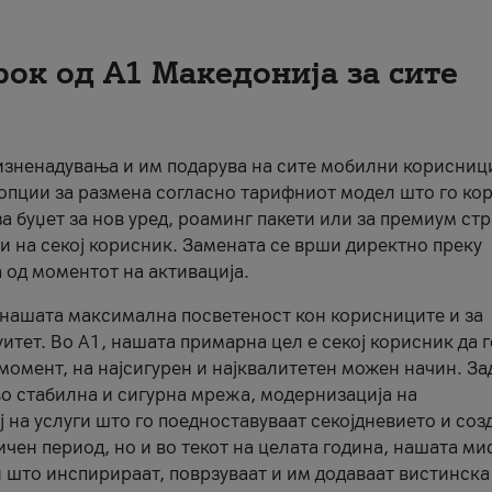
рок од А1 Македонија за сите
 изненадувања и им подарува на сите мобилни корисниц
 опции за размена согласно тарифниот модел што го кор
а буџет за нов уред, роаминг пакети или за премиум ст
и на секој корисник. Замената се врши директно преку
 од моментот на активација.
а нашата максимална посветеност кон корисниците и за
итет. Во А1, нашата примарна цел е секој корисник да 
момент, на најсигурен и најквалитетен можен начин. За
о стабилна и сигурна мрежа, модернизација на
 на услуги што го поедноставуваат секојдневието и соз
чен период, но и во текот на целата година, нашата ми
и што инспирираат, поврзуваат и им додаваат вистинска