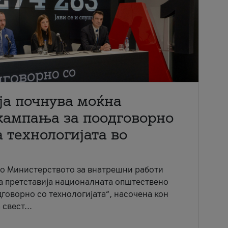
ја почнува моќна
кампања за поодговорно
 технологијата во
со Министерството за внатрешни работи
ја претставија националната општествено
говорно со технологијата“, насочена кон
свест...