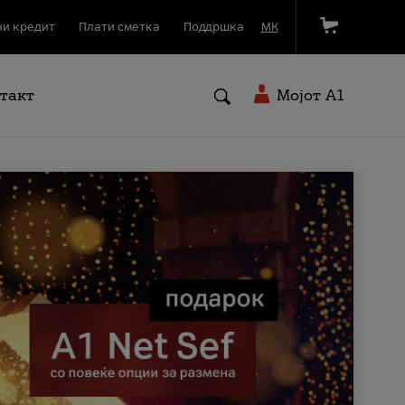
и кредит
Плати сметка
Поддршка
МК
такт
Мојот A1