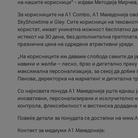
на нашите корисници“ – изјави Методија Мирчев
За корисниците на A1 Combo, А1 Македонија овоз
SkyShowtime и Gley. Сите корисници на тековно
користат, имаат уникатна можност бесплатно да 
истекот на 30 дена, без дополнителна претплата
празнична цена на одредени атрактивни уреди.
„На корисниците им даваме слобода самите да ја
навики и желби — лесно, брзо и дигитално преку
максимална персонализација, за секој да добие 
Панова, директорка на маркетинг и дигитална т
Со најновата понуда А1 Македонија уште еднаш ј
иновативни, персонализирани и исклучително к
контрола, флексибилност и вистинска додадена
Повеќе детали за понудата се достапни на www.А
Контакт за медиуми А1 Македонија: