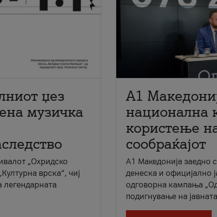
лниот џез
A1 Македони
мена музичка
национална 
користење на
аследство
сообраќајот
ивалот „Охридско
A1 Македонија заедно 
„Културна врска“, чиј
денеска и официјално 
а легендарната
одговорна кампања „Од
подигнување на јавната 