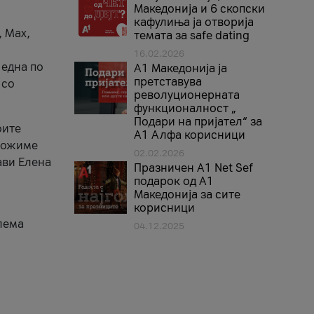
Македонија и 6 скопски
кафулиња ја отворија
, Max,
темата за safe dating
16.02.2026
 една по
А1 Македонија ја
претставува
 со
револуционерната
функционалност „
Подари на пријател“ за
оите
А1 Алфа корисници
зможиме
02.02.2026
ави Елена
Празничен A1 Net Sеf
подарок од А1
Македонија за сите
корисници
лема
04.12.2025