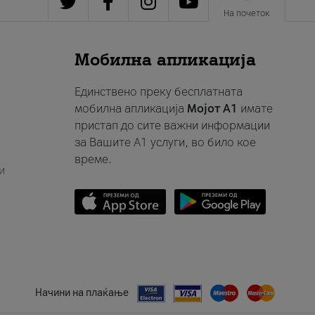
На почеток
Мобилна апликација
Единствено преку бесплатната
мобилна апликација
Мојот A1
имате
пристап до сите важни информации
за Вашите A1 услуги, во било кое
време.
и
Начини на плаќање