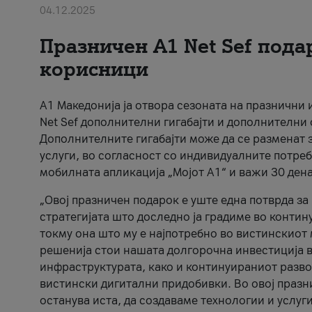
04.12.2025
Празничен A1 Net Sеf пода
корисници
А1 Македонија ја отвора сезоната на празнични
Net Sef дополнителни гигабајти и дополнителни
Дополнителните гигабајти може да се разменат з
услуги, во согласност со индивидуалните потреб
мобилната апликација „Мојот А1“ и важи 30 дена
„Овој празничен подарок е уште една потврда з
стратегијата што доследно ја градиме во контину
токму она што му е најпотребно во вистинскиот 
решенија стои нашата долгорочна инвестиција в
инфраструктурата, како и континуираниот развој
вистински дигитални придобивки. Во овој празни
останува иста, да создаваме технологии и услуг