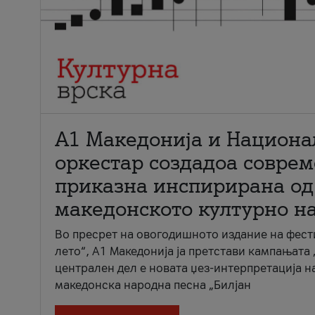
А1 Македонија и Национа
оркестар создадоа совре
приказна инспирирана од
македонското културно н
Во пресрет на овогодишното издание на фест
лето“, А1 Македонија ја претстави кампањата 
централен дел е новата џез-интерпретација н
македонска народна песна „Билјан