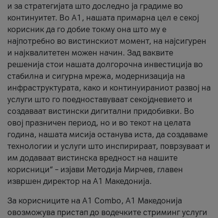
и за стратегијата што доследно ја градиме во
континуитет. Во А1, нашата примарна цел е секој
корисник да го добие токму она што му е
најпотребно во вистинскиот момент, на најсигурен
и најквалитетен можен начин. Зад ваквите
решенија стои нашата долгорочна инвестиција во
стабилна и сигурна мрежа, модернизација на
инфраструктурата, како и континуираниот развој на
услуги што го поедноставуваат секојдневието и
создаваат вистински дигитални придобивки. Во
овој празничен период, но и во текот на целата
година, нашата мисија останува иста, да создаваме
технологии и услуги што инспирираат, поврзуваат и
им додаваат вистинска вредност на нашите
корисници“ – изјави Методија Мирчев, главен
извршен директор на А1 Македонија.
За корисниците на A1 Combo, А1 Македонија
овозможува пристап до водечките стриминг услуги