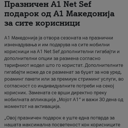
Празничен A1 Net Sеf
За нас
подарок од А1 Македонија
за сите корисници
#ПодобарОнлајн
А1 Македонија ја отвора сезоната на празнични
изненадувања и им подарува на сите мобилни
корисници на A1 Net Sef дополнителни гигабајти и
дополнителни опции за размена согласно
тарифниот модел што го користат. Дополнителните
гигабајти може да се разменат за буџет за нов уред,
роаминг пакети или за премиум стриминг услуги, во
согласност со индивидуалните потреби на секој
корисник. Замената се врши директно преку
мобилната апликација „Мојот А1“ и важи 30 дена од
моментот на активација.
„Овој празничен подарок е уште една потврда за
нашата максимална посветеност кон корисниците