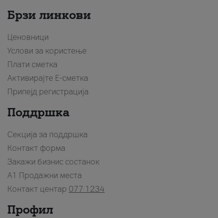
Брзи линкови
Ценовници
Услови за користење
Плати сметка
Активирајте Е-сметка
Припејд регистрација
Поддршка
Секција за поддршка
Контакт форма
Закажи бизнис состанок
A1 Продажни места
Контакт центар
077 1234
Профил