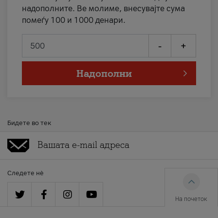
надополните. Ве молиме, внесувајте сума
помеѓу 100 и 1000 денари.
-
+
Надополни
Бидете во тек
Следете нè
На почеток