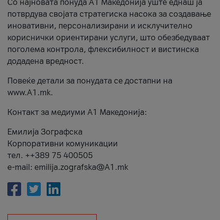
Со најновата понуда А1 Македонија уште еднаш ја
потврдува својата стратегиска насока за создавање
иновативни, персонализирани и исклучително
кориснички ориентирани услуги, што обезбедуваат
поголема контрола, флексибилност и вистинска
додадена вредност.
Повеќе детали за понудата се достапни на
www.А1.mk.
Контакт за медиуми А1 Македонија:
Емилија Зографска
Корпоративни комуникации
тел. ++389 75 400505
e-mail: emilija.zografska@A1.mk