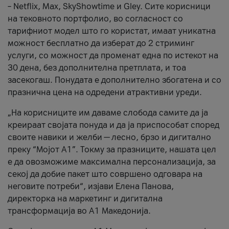
– Netflix, Max, SkyShowtime и Gley. Сите корисници
на тековното портфолио, во согласност со
тарифниот модел што го користат, имаат уникатна
можност бесплатно да изберат до 2 стриминг
услуги, со можност да променат една по истекот на
30 дена, без дополнителна претплата, и тоа
засекогаш. Понудата е дополнително збогатена и со
празнична цена на одредени атрактивни уреди.
„На корисниците им даваме слобода самите да ја
креираат својата понуда и да ја приспособат според
своите навики и желби — лесно, брзо и дигитално
преку “Мојот А1”. Токму за празниците, нашата цел
е да овозможиме максимална персонализација, за
секој да добие пакет што совршено одговара на
неговите потреби“, изјави Елена Панова,
директорка на маркетинг и дигитална
трансформација во А1 Македонија.