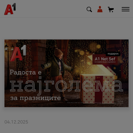
МК
EN
SQ
Приватни
Деловни
Поддршка
Надополни кредит
04.12.2025
Плати сметка