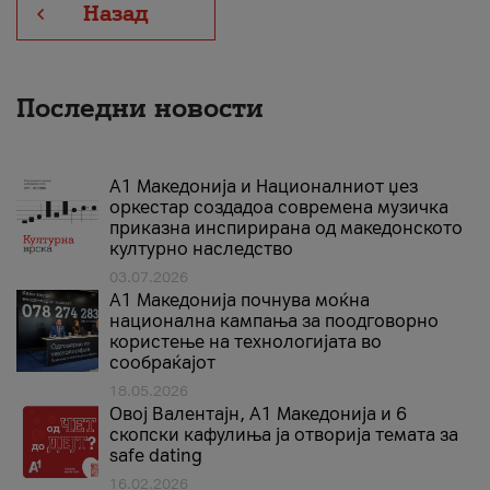
Назад
Последни новости
А1 Македонија и Националниот џез
оркестар создадоа современа музичка
приказна инспирирана од македонското
културно наследство
03.07.2026
A1 Македонија почнува моќна
национална кампања за поодговорно
користење на технологијата во
сообраќајот
18.05.2026
Овој Валентајн, A1 Македонија и 6
скопски кафулиња ја отворија темата за
safe dating
16.02.2026