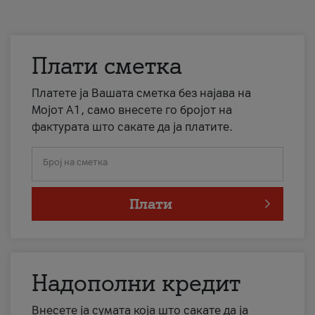
Плати сметка
Платете ја Вашата сметка без најава на
Мојот А1, само внесете го бројот на
фактурата што сакате да ја платите.
Број на сметка
Плати
Надополни кредит
Внесете ја сумата која што сакате да ја