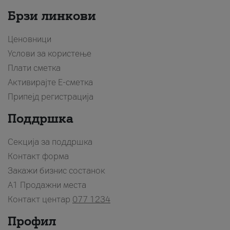
Брзи линкови
Ценовници
Услови за користење
Плати сметка
Активирајте Е-сметка
Припејд регистрација
Поддршка
Секција за поддршка
Контакт форма
Закажи бизнис состанок
A1 Продажни места
Контакт центар
077 1234
Профил