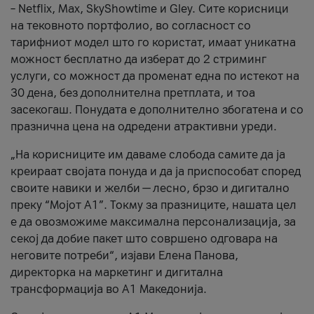
– Netflix, Max, SkyShowtime и Gley. Сите корисници
на тековното портфолио, во согласност со
тарифниот модел што го користат, имаат уникатна
можност бесплатно да изберат до 2 стриминг
услуги, со можност да променат една по истекот на
30 дена, без дополнителна претплата, и тоа
засекогаш. Понудата е дополнително збогатена и со
празнична цена на одредени атрактивни уреди.
„На корисниците им даваме слобода самите да ја
креираат својата понуда и да ја приспособат според
своите навики и желби — лесно, брзо и дигитално
преку “Мојот А1”. Токму за празниците, нашата цел
е да овозможиме максимална персонализација, за
секој да добие пакет што совршено одговара на
неговите потреби“, изјави Елена Панова,
директорка на маркетинг и дигитална
трансформација во А1 Македонија.