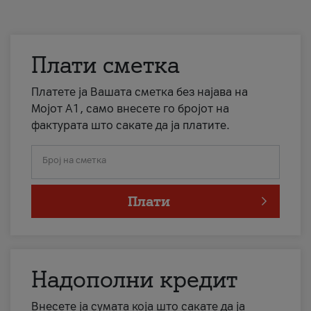
Плати сметка
Платете ја Вашата сметка без најава на
Мојот А1, само внесете го бројот на
фактурата што сакате да ја платите.
Број на сметка
Плати
Надополни кредит
Внесете ја сумата која што сакате да ја