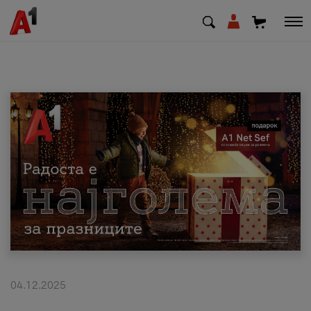
МК
EN
SQ
Приватни
Деловни
Поддршка
Надополни кредит
04.12.2025
Плати сметка