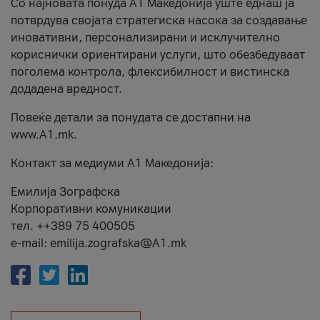
Со најновата понуда А1 Македонија уште еднаш ја
потврдува својата стратегиска насока за создавање
иновативни, персонализирани и исклучително
кориснички ориентирани услуги, што обезбедуваат
поголема контрола, флексибилност и вистинска
додадена вредност.
Повеќе детали за понудата се достапни на
www.А1.mk.
Контакт за медиуми А1 Македонија:
Емилија Зографска
Корпоративни комуникации
тел. ++389 75 400505
e-mail: emilija.zografska@A1.mk