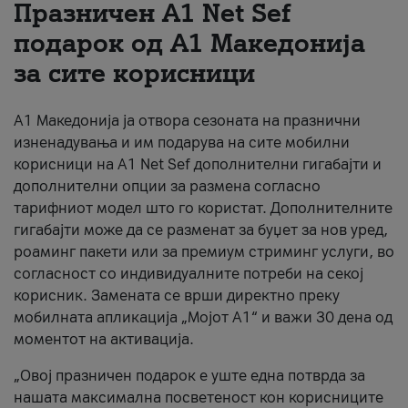
Празничен A1 Net Sеf
За нас
подарок од А1 Македонија
за сите корисници
#ПодобарОнлајн
А1 Македонија ја отвора сезоната на празнични
изненадувања и им подарува на сите мобилни
корисници на A1 Net Sef дополнителни гигабајти и
дополнителни опции за размена согласно
тарифниот модел што го користат. Дополнителните
гигабајти може да се разменат за буџет за нов уред,
роаминг пакети или за премиум стриминг услуги, во
согласност со индивидуалните потреби на секој
корисник. Замената се врши директно преку
мобилната апликација „Мојот А1“ и важи 30 дена од
моментот на активација.
„Овој празничен подарок е уште една потврда за
нашата максимална посветеност кон корисниците