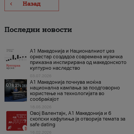
Назад
Последни новости
А1 Македонија и Националниот џез
оркестар создадоа современа музичка
приказна инспирирана од македонското
културно наследство
03.07.2026
A1 Македонија почнува моќна
национална кампања за поодговорно
користење на технологијата во
сообраќајот
18.05.2026
Овој Валентајн, A1 Македонија и 6
скопски кафулиња ја отворија темата за
safe dating
16.02.2026