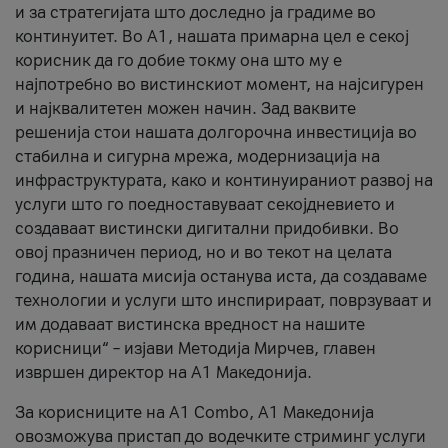
и за стратегијата што доследно ја градиме во
континуитет. Во А1, нашата примарна цел е секој
корисник да го добие токму она што му е
најпотребно во вистинскиот момент, на најсигурен
и најквалитетен можен начин. Зад ваквите
решенија стои нашата долгорочна инвестиција во
стабилна и сигурна мрежа, модернизација на
инфраструктурата, како и континуираниот развој на
услуги што го поедноставуваат секојдневието и
создаваат вистински дигитални придобивки. Во
овој празничен период, но и во текот на целата
година, нашата мисија останува иста, да создаваме
технологии и услуги што инспирираат, поврзуваат и
им додаваат вистинска вредност на нашите
корисници“ – изјави Методија Мирчев, главен
извршен директор на А1 Македонија.
За корисниците на A1 Combo, А1 Македонија
овозможува пристап до водечките стриминг услуги