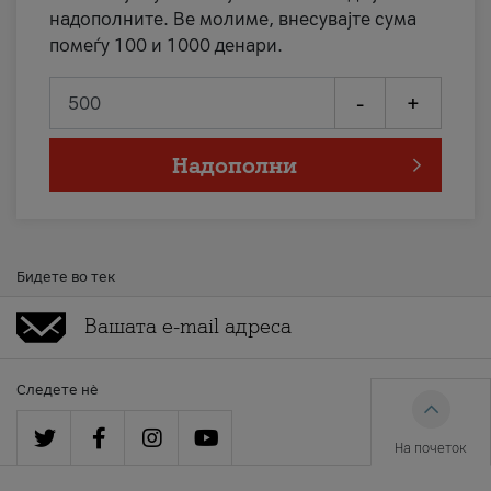
надополните. Ве молиме, внесувајте сума
помеѓу 100 и 1000 денари.
-
+
Надополни
Бидете во тек
Следете нè
На почеток