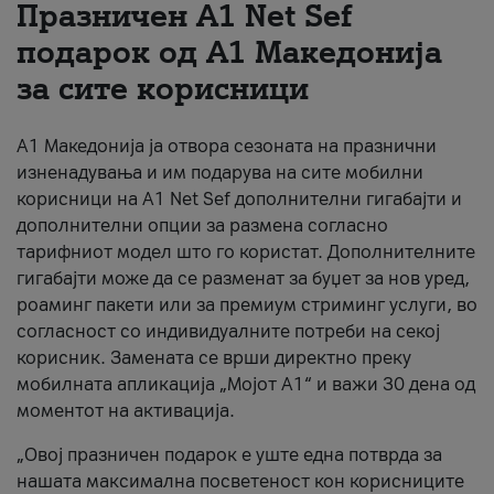
Празничен A1 Net Sеf
За нас
подарок од А1 Македонија
за сите корисници
#ПодобарОнлајн
А1 Македонија ја отвора сезоната на празнични
изненадувања и им подарува на сите мобилни
корисници на A1 Net Sef дополнителни гигабајти и
дополнителни опции за размена согласно
тарифниот модел што го користат. Дополнителните
гигабајти може да се разменат за буџет за нов уред,
роаминг пакети или за премиум стриминг услуги, во
согласност со индивидуалните потреби на секој
корисник. Замената се врши директно преку
мобилната апликација „Мојот А1“ и важи 30 дена од
моментот на активација.
„Овој празничен подарок е уште една потврда за
нашата максимална посветеност кон корисниците