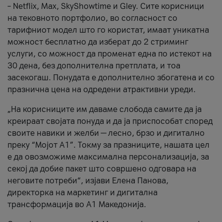
– Netflix, Max, SkyShowtime и Gley. Сите корисници
на тековното портфолио, во согласност со
тарифниот модел што го користат, имаат уникатна
можност бесплатно да изберат до 2 стриминг
услуги, со можност да променат една по истекот на
30 дена, без дополнителна претплата, и тоа
засекогаш. Понудата е дополнително збогатена и со
празнична цена на одредени атрактивни уреди.
„На корисниците им даваме слобода самите да ја
креираат својата понуда и да ја приспособат според
своите навики и желби — лесно, брзо и дигитално
преку “Мојот А1”. Токму за празниците, нашата цел
е да овозможиме максимална персонализација, за
секој да добие пакет што совршено одговара на
неговите потреби“, изјави Елена Панова,
директорка на маркетинг и дигитална
трансформација во А1 Македонија.