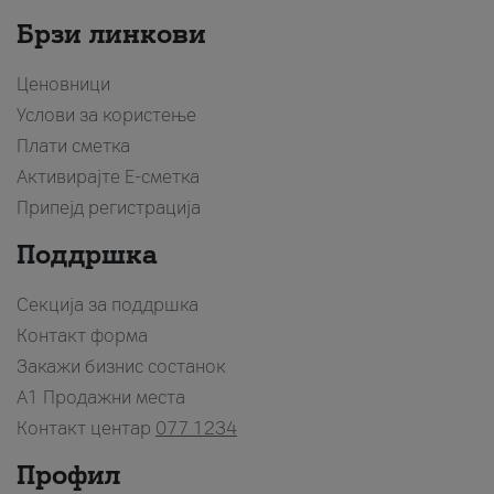
Брзи линкови
Ценовници
Услови за користење
Плати сметка
Активирајте Е-сметка
Припејд регистрација
Поддршка
Секција за поддршка
Контакт форма
Закажи бизнис состанок
A1 Продажни места
Контакт центар
077 1234
Профил