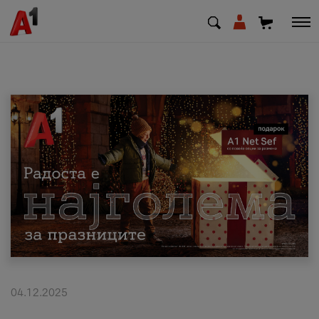
МК
EN
SQ
Приватни
Деловни
Поддршка
Надополни кредит
04.12.2025
Плати сметка