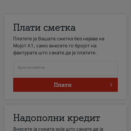
Плати сметка
Платете ја Вашата сметка без најава на
Мојот А1, само внесете го бројот на
фактурата што сакате да ја платите.
Број на сметка
Плати
Надополни кредит
Внесете ја сумата која што сакате да ја