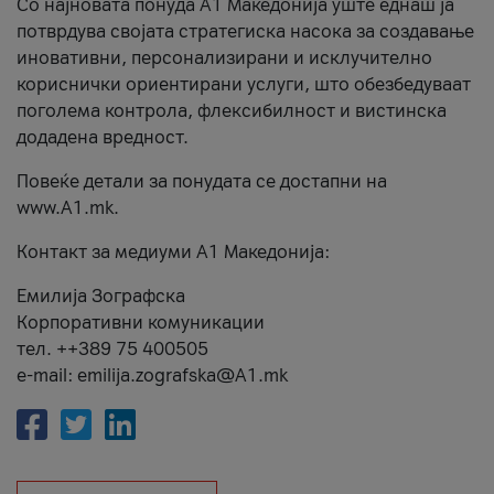
Со најновата понуда А1 Македонија уште еднаш ја
потврдува својата стратегиска насока за создавање
иновативни, персонализирани и исклучително
кориснички ориентирани услуги, што обезбедуваат
поголема контрола, флексибилност и вистинска
додадена вредност.
Повеќе детали за понудата се достапни на
www.А1.mk.
Контакт за медиуми А1 Македонија:
Емилија Зографска
Корпоративни комуникации
тел. ++389 75 400505
e-mail: emilija.zografska@A1.mk