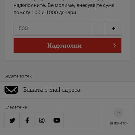
надополните. Ве молиме, внесувајте сума
помеѓу 100 и 1000 денари.
-
+
Надополни
Бидете во тек
Следете нè
На почеток