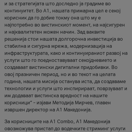
и за стратегијата што доследно ја градиме во
континуитет. Во А1, нашата примарна цел е секој
корисник да го добие токму она што му е
најпотребно во вистинскиот момент, на најсигурен
и најквалитетен можен начин. Зад ваквите
решенија стои нашата долгорочна инвестиција во
стабилна и сигурна мрежа, модернизација на
инфраструктурата, како и континуираниот развој на
услуги што го поедноставуваат секојдневието и
создаваат вистински дигитални придобивки. Во
овој празничен период, но и во текот на целата
година, нашата мисија останува иста, да создаваме
технологии и услуги што инспирираат, поврзуваат и
им додаваат вистинска вредност на нашите
корисници“ – изјави Методија Мирчев, главен
извршен директор на А1 Македонија.
За корисниците на A1 Combo, А1 Македонија
овозможува пристап до водечките стриминг услуги