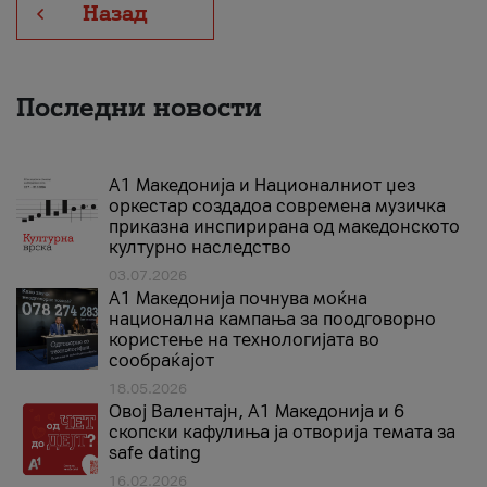
Назад
Последни новости
А1 Македонија и Националниот џез
оркестар создадоа современа музичка
приказна инспирирана од македонското
културно наследство
03.07.2026
A1 Македонија почнува моќна
национална кампања за поодговорно
користење на технологијата во
сообраќајот
18.05.2026
Овој Валентајн, A1 Македонија и 6
скопски кафулиња ја отворија темата за
safe dating
16.02.2026