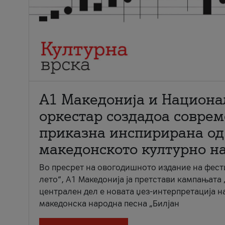
А1 Македонија и Национа
оркестар создадоа совре
приказна инспирирана од
македонското културно н
Во пресрет на овогодишното издание на фест
лето“, А1 Македонија ја претстави кампањата 
централен дел е новата џез-интерпретација н
македонска народна песна „Билјан