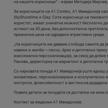
на нашите корисници“ – изјави Методија Мирчев
За корисниците на A1 Combo, А1 Македонија овоз
SkyShowtime и Gley. Сите корисници на тековно
користат, имаат уникатна можност бесплатно да 
истекот на 30 дена, без дополнителна претплата
празнична цена на одредени атрактивни уреди.
„На корисниците им даваме слобода самите да ја
навики и желби — лесно, брзо и дигитално преку
максимална персонализација, за секој да добие 
Панова, директорка на маркетинг и дигитална т
Со најновата понуда А1 Македонија уште еднаш ј
иновативни, персонализирани и исклучително к
контрола, флексибилност и вистинска додадена
Повеќе детали за понудата се достапни на www.А
Контакт за медиуми А1 Македонија: