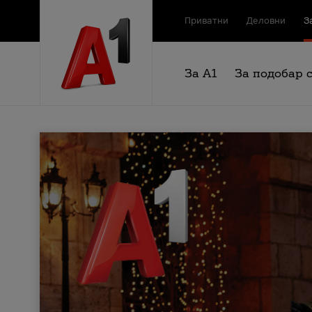
Приватни
Деловни
З
За А1
За подобар 