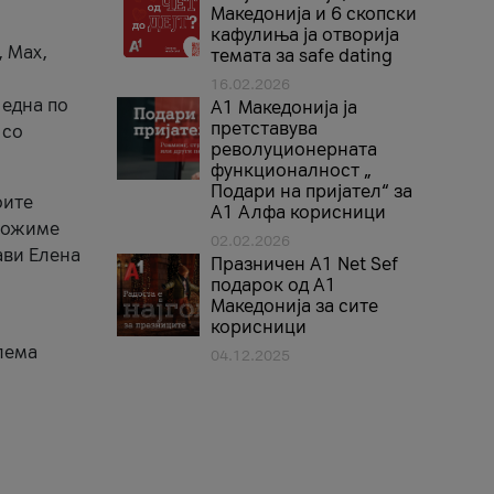
Македонија и 6 скопски
кафулиња ја отворија
, Max,
темата за safe dating
16.02.2026
 една по
А1 Македонија ја
претставува
 со
револуционерната
функционалност „
Подари на пријател“ за
оите
А1 Алфа корисници
зможиме
02.02.2026
ави Елена
Празничен A1 Net Sеf
подарок од А1
Македонија за сите
корисници
лема
04.12.2025