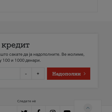
 кредит
а што сакате да ја надополните. Ве молиме,
у 100 и 1000 денари.
-
+
Надополни
Следете нè