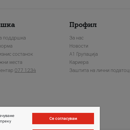
ршка
Профил
за поддршка
За нас
форма
Новости
изнис состанок
А1 Групација
жни места
Кариера
центар
077 1234
Заштита на лични податоц
зачуваме
Се согласувам
 преку