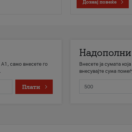
Дознај повеќе
Надополни
 А1, само внесете го
Внесете ја сумата кој
.
внесувајте сума помеѓ
Плати