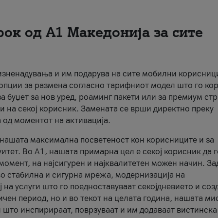
рок од А1 Македонија за сите
 изненадувања и им подарува на сите мобилни корисниц
 опции за размена согласно тарифниот модел што го кор
а буџет за нов уред, роаминг пакети или за премиум ст
и на секој корисник. Замената се врши директно преку
 од моментот на активација.
а нашата максимална посветеност кон корисниците и за
итет. Во А1, нашата примарна цел е секој корисник да 
момент, на најсигурен и најквалитетен можен начин. За
о стабилна и сигурна мрежа, модернизација на
 на услуги што го поедноставуваат секојдневието и соз
чен период, но и во текот на целата година, нашата ми
и што инспирираат, поврзуваат и им додаваат вистинска