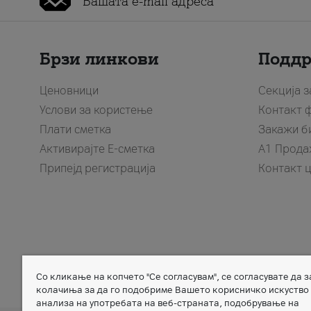
Брзи линкови
Подд
Ценовници
Секција 
Услови за користење
Контакт 
Плати сметка
Закажи б
Активирајте Е-сметка
A1 Прода
Припејд регистрација
Контакт 
Со кликање на копчето "Се согласувам", се согласувате да 
Member of
колачиња за да го подобриме Вашето корисничко искуство
анализа на употребата на веб-страната, подобрување на