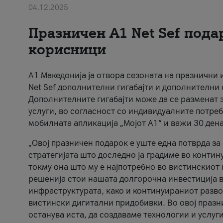
04.12.2025
Празничен A1 Net Sеf пода
корисници
А1 Македонија ја отвора сезоната на празнични
Net Sef дополнителни гигабајти и дополнителни
Дополнителните гигабајти може да се разменат з
услуги, во согласност со индивидуалните потреб
мобилната апликација „Мојот А1“ и важи 30 дена
„Овој празничен подарок е уште една потврда з
стратегијата што доследно ја градиме во контину
токму она што му е најпотребно во вистинскиот 
решенија стои нашата долгорочна инвестиција в
инфраструктурата, како и континуираниот развој
вистински дигитални придобивки. Во овој празни
останува иста, да создаваме технологии и услуг