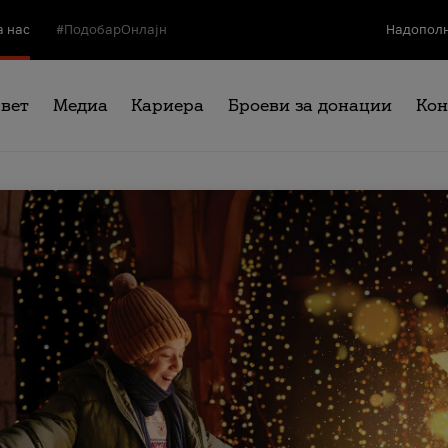
а нас
#ПодобарОнлајн
Надополн
свет
Медиа
Кариера
Броеви за донации
Кон