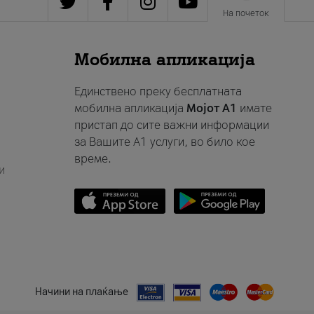
На почеток
Мобилна апликација
Единствено преку бесплатната
мобилна апликација
Мојот A1
имате
пристап до сите важни информации
за Вашите A1 услуги, во било кое
време.
и
Начини на плаќање