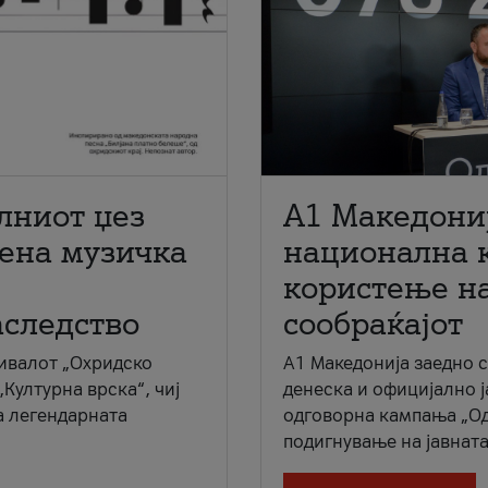
лниот џез
A1 Македони
мена музичка
национална 
користење на
аследство
сообраќајот
ивалот „Охридско
A1 Македонија заедно 
„Културна врска“, чиј
денеска и официјално 
а легендарната
одговорна кампања „Од
подигнување на јавната 