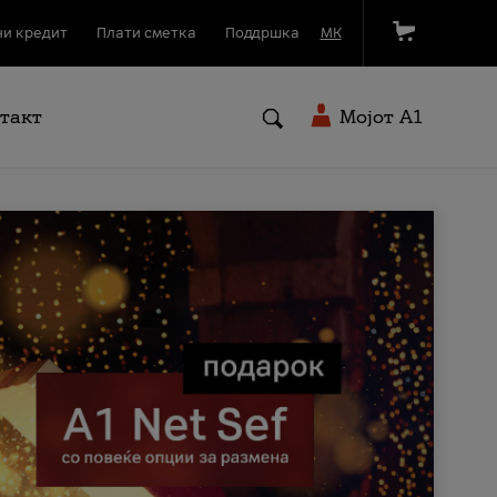
и кредит
Плати сметка
Поддршка
МК
такт
Мојот A1