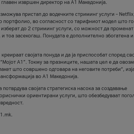
, главен извршен директор на А1 Македонија.
можува пристап до водечките стриминг услуги – Netflix
то портфолио, во согласност со тарифниот модел што го
изберат до 2 стриминг услуги, со можност да променат
, и тоа засекогаш. Понудата е дополнително збогатена и
 креираат својата понуда и да ја приспособат според св
 “Мојот А1”. Токму за празниците, нашата цел е да ово
пакет што совршено одговара на неговите потреби“, изј
рансформација во А1 Македонија.
а потврдува својата стратегиска насока за создавање
ориснички ориентирани услуги, што обезбедуваат пого
 вредност.
1.mk.