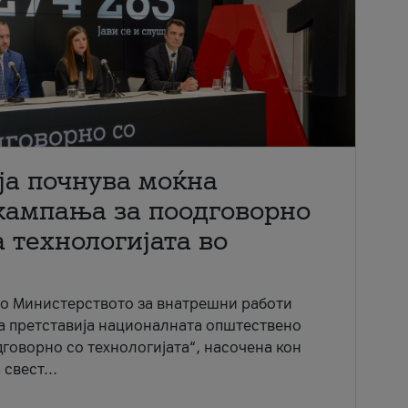
ја почнува моќна
кампања за поодговорно
 технологијата во
со Министерството за внатрешни работи
ја претставија националната општествено
говорно со технологијата“, насочена кон
свест...