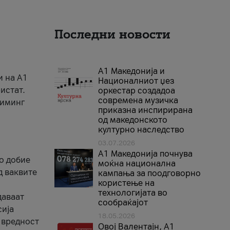
Последни новости
А1 Македонија и
и на A1
Националниот џез
истат.
оркестар создадоа
современа музичка
риминг
приказна инспирирана
од македонското
културно наследство
03.07.2026
A1 Македонија почнува
го добие
моќна национална
д ваквите
кампања за поодговорно
користење на
технологијата во
даваат
сообраќајот
сија
18.05.2026
 вредност
Овој Валентајн, A1