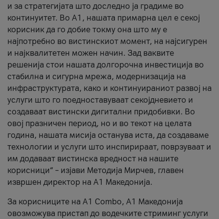
и за стратегијата што доследно ја градиме во
континуитет. Во А1, нашата примарна цел е секој
корисник да го добие токму она што му е
најпотребно во вистинскиот момент, на најсигурен
и најквалитетен можен начин. Зад ваквите
решенија стои нашата долгорочна инвестиција во
стабилна и сигурна мрежа, модернизација на
инфраструктурата, како и континуираниот развој на
услуги што го поедноставуваат секојдневието и
создаваат вистински дигитални придобивки. Во
овој празничен период, но и во текот на целата
година, нашата мисија останува иста, да создаваме
технологии и услуги што инспирираат, поврзуваат и
им додаваат вистинска вредност на нашите
корисници“ – изјави Методија Мирчев, главен
извршен директор на А1 Македонија.
За корисниците на A1 Combo, А1 Македонија
овозможува пристап до водечките стриминг услуги