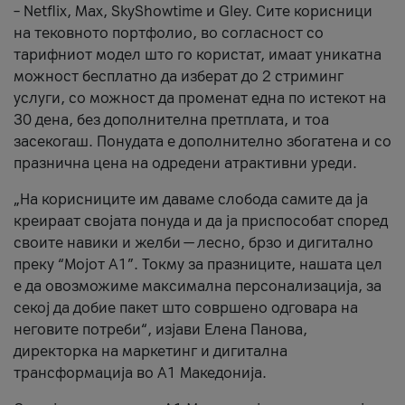
– Netflix, Max, SkyShowtime и Gley. Сите корисници
на тековното портфолио, во согласност со
тарифниот модел што го користат, имаат уникатна
можност бесплатно да изберат до 2 стриминг
услуги, со можност да променат една по истекот на
30 дена, без дополнителна претплата, и тоа
засекогаш. Понудата е дополнително збогатена и со
празнична цена на одредени атрактивни уреди.
„На корисниците им даваме слобода самите да ја
креираат својата понуда и да ја приспособат според
своите навики и желби — лесно, брзо и дигитално
преку “Мојот А1”. Токму за празниците, нашата цел
е да овозможиме максимална персонализација, за
секој да добие пакет што совршено одговара на
неговите потреби“, изјави Елена Панова,
директорка на маркетинг и дигитална
трансформација во А1 Македонија.