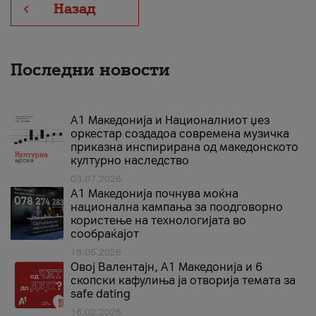
Назад
Последни новости
А1 Македонија и Националниот џез
оркестар создадоа современа музичка
приказна инспирирана од македонското
културно наследство
03.07.2026
A1 Македонија почнува моќна
национална кампања за поодговорно
користење на технологијата во
сообраќајот
18.05.2026
Овој Валентајн, A1 Македонија и 6
скопски кафулиња ја отворија темата за
safe dating
16.02.2026