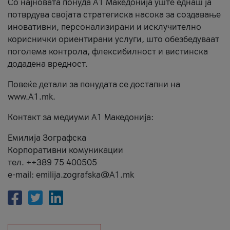
Со најновата понуда А1 Македонија уште еднаш ја
потврдува својата стратегиска насока за создавање
иновативни, персонализирани и исклучително
кориснички ориентирани услуги, што обезбедуваат
поголема контрола, флексибилност и вистинска
додадена вредност.
Повеќе детали за понудата се достапни на
www.А1.mk.
Контакт за медиуми А1 Македонија:
Емилија Зографска
Корпоративни комуникации
тел. ++389 75 400505
e-mail: emilija.zografska@A1.mk