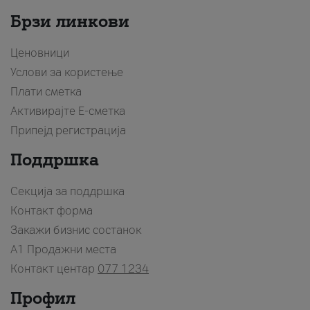
Брзи линкови
Ценовници
Услови за користење
Плати сметка
Активирајте Е-сметка
Припејд регистрација
Поддршка
Секција за поддршка
Контакт форма
Закажи бизнис состанок
A1 Продажни места
Контакт центар
077 1234
Профил