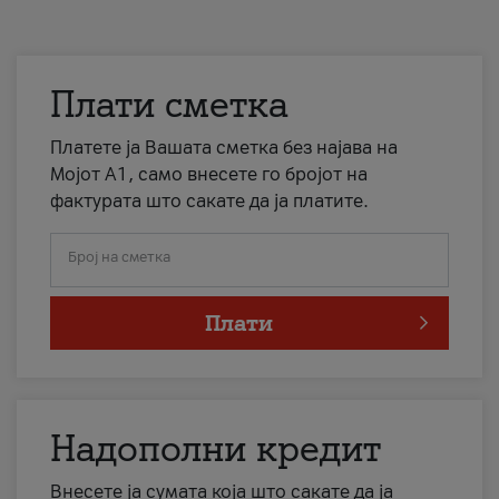
Плати сметка
Платете ја Вашата сметка без најава на
Мојот А1, само внесете го бројот на
фактурата што сакате да ја платите.
Број на сметка
Плати
Надополни кредит
Внесете ја сумата која што сакате да ја