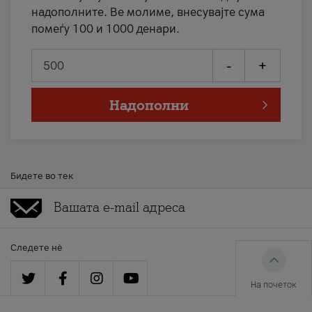
надополните. Ве молиме, внесувајте сума
помеѓу 100 и 1000 денари.
-
+
Надополни
Бидете во тек
Следете нè
На почеток