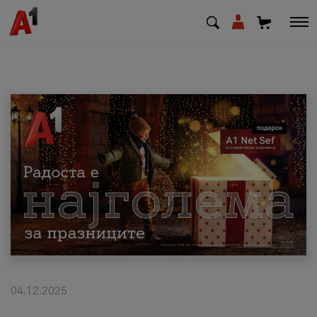
МК
EN
SQ
Приватни
Деловни
Поддршка
Надополни кредит
04.12.2025
Плати сметка