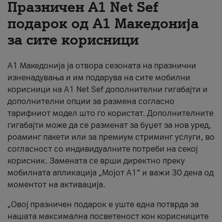
Празничен A1 Net Sеf
За нас
подарок од А1 Македонија
за сите корисници
#ПодобарОнлајн
А1 Македонија ја отвора сезоната на празнични
изненадувања и им подарува на сите мобилни
корисници на A1 Net Sef дополнителни гигабајти и
дополнителни опции за размена согласно
тарифниот модел што го користат. Дополнителните
гигабајти може да се разменат за буџет за нов уред,
роаминг пакети или за премиум стриминг услуги, во
согласност со индивидуалните потреби на секој
корисник. Замената се врши директно преку
мобилната апликација „Мојот А1“ и важи 30 дена од
моментот на активација.
„Овој празничен подарок е уште една потврда за
нашата максимална посветеност кон корисниците