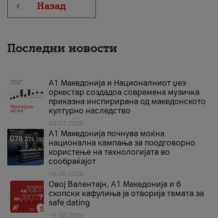
Назад
Последни новости
А1 Македонија и Националниот џез
оркестар создадоа современа музичка
приказна инспирирана од македонското
културно наследство
03.07.2026
A1 Македонија почнува моќна
национална кампања за поодговорно
користење на технологијата во
сообраќајот
18.05.2026
Овој Валентајн, A1 Македонија и 6
скопски кафулиња ја отворија темата за
safe dating
16.02.2026