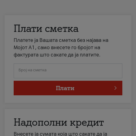
Плати сметка
Платете ја Вашата сметка без најава на
Мојот А1, само внесете го бројот на
фактурата што сакате да ја платите.
Број на сметка
Плати
Надополни кредит
Внесете ја сумата која што сакате да ја