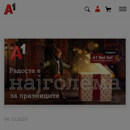
МК
EN
SQ
Приватни
Деловни
Поддршка
Надополни кредит
04.12.2025
Плати сметка