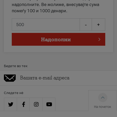
надополните. Ве молиме, внесувајте сума
помеѓу 100 и 1000 денари.
-
+
Надополни
Бидете во тек
Следете нè
На почеток