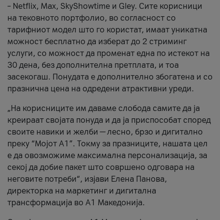
– Netflix, Max, SkyShowtime и Gley. Сите корисници
на тековното портфолио, во согласност со
тарифниот модел што го користат, имаат уникатна
можност бесплатно да изберат до 2 стриминг
услуги, со можност да променат една по истекот на
30 дена, без дополнителна претплата, и тоа
засекогаш. Понудата е дополнително збогатена и со
празнична цена на одредени атрактивни уреди.
„На корисниците им даваме слобода самите да ја
креираат својата понуда и да ја приспособат според
своите навики и желби — лесно, брзо и дигитално
преку “Мојот А1”. Токму за празниците, нашата цел
е да овозможиме максимална персонализација, за
секој да добие пакет што совршено одговара на
неговите потреби“, изјави Елена Панова,
директорка на маркетинг и дигитална
трансформација во А1 Македонија.