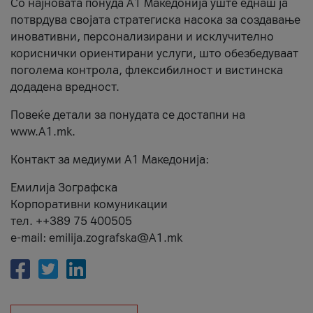
Со најновата понуда А1 Македонија уште еднаш ја
потврдува својата стратегиска насока за создавање
иновативни, персонализирани и исклучително
кориснички ориентирани услуги, што обезбедуваат
поголема контрола, флексибилност и вистинска
додадена вредност.
Повеќе детали за понудата се достапни на
www.А1.mk.
Контакт за медиуми А1 Македонија:
Емилија Зографска
Корпоративни комуникации
тел. ++389 75 400505
e-mail: emilija.zografska@A1.mk