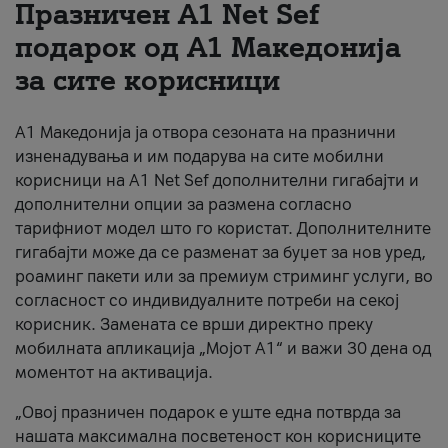
Празничен A1 Net Sеf
За нас
подарок од А1 Македонија
за сите корисници
#ПодобарОнлајн
А1 Македонија ја отвора сезоната на празнични
изненадувања и им подарува на сите мобилни
корисници на A1 Net Sef дополнителни гигабајти и
дополнителни опции за размена согласно
тарифниот модел што го користат. Дополнителните
гигабајти може да се разменат за буџет за нов уред,
роаминг пакети или за премиум стриминг услуги, во
согласност со индивидуалните потреби на секој
корисник. Замената се врши директно преку
мобилната апликација „Мојот А1“ и важи 30 дена од
моментот на активација.
„Овој празничен подарок е уште една потврда за
нашата максимална посветеност кон корисниците