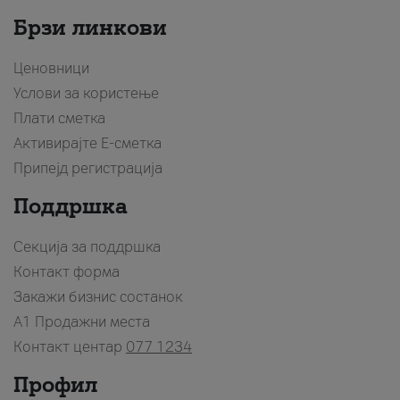
Брзи линкови
Ценовници
Услови за користење
Плати сметка
Активирајте Е-сметка
Припејд регистрација
Поддршка
Секција за поддршка
Контакт форма
Закажи бизнис состанок
A1 Продажни места
Контакт центар
077 1234
Профил