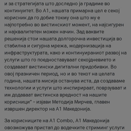
и за стратегијата што доследно ја градиме во
континуитет. Во А1, нашата примарна цел е секој
корисник да го добие токму она што му е
најпотребно во вистинскиот момент, на најсигурен
и најквалитетен можен начин. Зад ваквите
решенија стои нашата долгорочна инвестиција во
стабилна и сигурна мрежа, модернизација на
инфраструктурата, како и континуираниот развој на
услуги што го поедноставуваат секојдневието и
создаваат вистински дигитални придобивки. Во
овој празничен период, но и во текот на целата
година, нашата мисија останува иста, да создаваме
технологии и услуги што инспирираат, поврзуваат и
им додаваат вистинска вредност на нашите
корисници“ – изјави Методија Мирчев, главен
извршен директор на А1 Македонија.
За корисниците на A1 Combo, А1 Македонија
овозможува пристап до водечките стриминг услуги