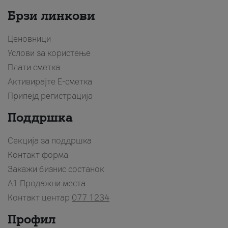
Брзи линкови
Ценовници
Услови за користење
Плати сметка
Активирајте Е-сметка
Припејд регистрација
Поддршка
Секција за поддршка
Контакт форма
Закажи бизнис состанок
A1 Продажни места
Контакт центар
077 1234
Профил