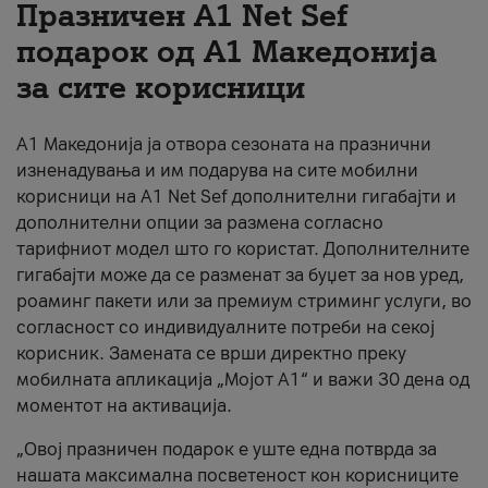
Празничен A1 Net Sеf
За нас
подарок од А1 Македонија
за сите корисници
#ПодобарОнлајн
А1 Македонија ја отвора сезоната на празнични
изненадувања и им подарува на сите мобилни
корисници на A1 Net Sef дополнителни гигабајти и
дополнителни опции за размена согласно
тарифниот модел што го користат. Дополнителните
гигабајти може да се разменат за буџет за нов уред,
роаминг пакети или за премиум стриминг услуги, во
согласност со индивидуалните потреби на секој
корисник. Замената се врши директно преку
мобилната апликација „Мојот А1“ и важи 30 дена од
моментот на активација.
„Овој празничен подарок е уште една потврда за
нашата максимална посветеност кон корисниците