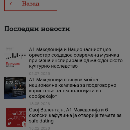
Назад
Последни новости
А1 Македонија и Националниот џез
оркестар создадоа современа музичка
приказна инспирирана од македонското
културно наследство
03.07.2026
A1 Македонија почнува моќна
национална кампања за поодговорно
користење на технологијата во
сообраќајот
18.05.2026
Овој Валентајн, A1 Македонија и 6
скопски кафулиња ја отворија темата за
safe dating
16.02.2026