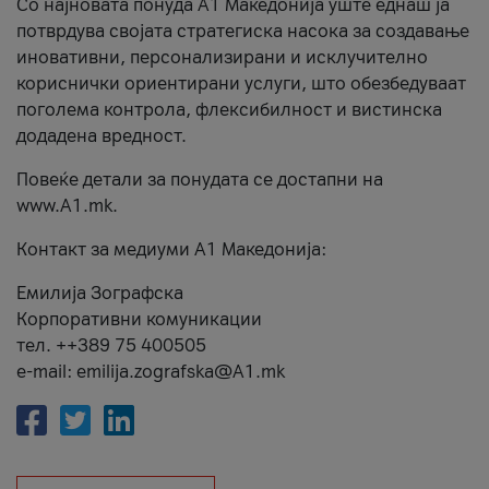
Со најновата понуда А1 Македонија уште еднаш ја
потврдува својата стратегиска насока за создавање
иновативни, персонализирани и исклучително
кориснички ориентирани услуги, што обезбедуваат
поголема контрола, флексибилност и вистинска
додадена вредност.
Повеќе детали за понудата се достапни на
www.А1.mk.
Контакт за медиуми А1 Македонија:
Емилија Зографска
Корпоративни комуникации
тел. ++389 75 400505
e-mail: emilija.zografska@A1.mk