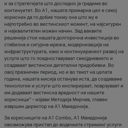
и за стратегијата што доследно ја градиме во
континуитет. Во А1, нашата примарна цел е секој
корисник да го добие токму она што му е
најпотребно во вистинскиот момент, на најсигурен
и најквалитетен можен начин. Зад ваквите
решенија стои нашата долгорочна инвестиција во
стабилна и сигурна мрежа, модернизација на
инфраструктурата, како и континуираниот развој на
услуги што го поедноставуваат секојдневието и
создаваат вистински дигитални придобивки. Во
овој празничен период, но и во текот на целата
година, нашата мисија останува иста, да создаваме
технологии и услуги што инспирираат, поврзуваат и
им додаваат вистинска вредност на нашите
корисници“ – изјави Методија Мирчев, главен
извршен директор на А1 Македонија.
За корисниците на A1 Combo, А1 Македонија
овозможува пристап до водечките стриминг услуги