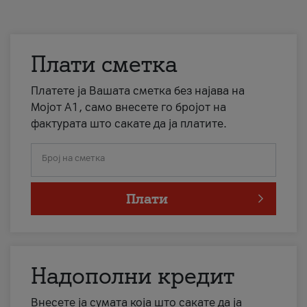
Плати сметка
Платете ја Вашата сметка без најава на
Мојот А1, само внесете го бројот на
фактурата што сакате да ја платите.
Број на сметка
Плати
Надополни кредит
Внесете ја сумата која што сакате да ја