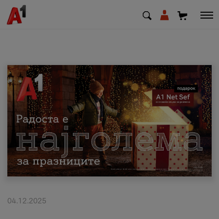
МК
EN
SQ
Приватни
Деловни
Поддршка
Надополни кредит
04.12.2025
Плати сметка