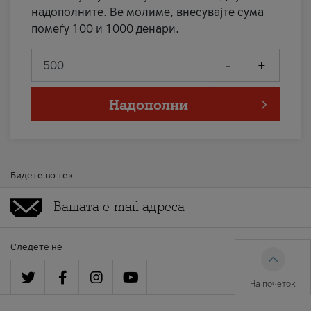
надополните. Ве молиме, внесувајте сума
помеѓу 100 и 1000 денари.
-
+
Надополни
Бидете во тек
Следете нè
На почеток