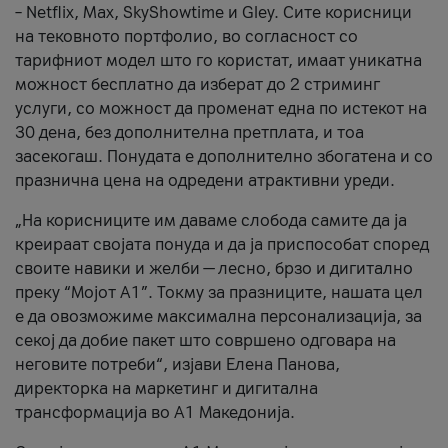
– Netflix, Max, SkyShowtime и Gley. Сите корисници
на тековното портфолио, во согласност со
тарифниот модел што го користат, имаат уникатна
можност бесплатно да изберат до 2 стриминг
услуги, со можност да променат една по истекот на
30 дена, без дополнителна претплата, и тоа
засекогаш. Понудата е дополнително збогатена и со
празнична цена на одредени атрактивни уреди.
„На корисниците им даваме слобода самите да ја
креираат својата понуда и да ја приспособат според
своите навики и желби — лесно, брзо и дигитално
преку “Мојот А1”. Токму за празниците, нашата цел
е да овозможиме максимална персонализација, за
секој да добие пакет што совршено одговара на
неговите потреби“, изјави Елена Панова,
директорка на маркетинг и дигитална
трансформација во А1 Македонија.